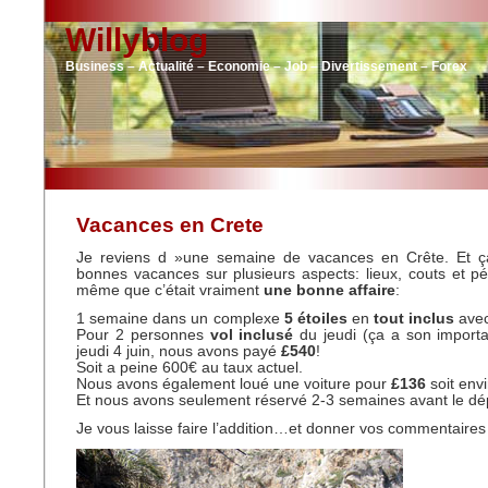
Willyblog
Business – Actualité – Economie – Job – Divertissement – Forex
Vacances en Crete
Je reviens d »une semaine de vacances en Crête. Et ç
bonnes vacances sur plusieurs aspects: lieux, couts et p
même que c’était vraiment
une bonne affaire
:
1 semaine dans un complexe
5 étoiles
en
tout inclus
avec
Pour 2 personnes
vol inclusé
du jeudi (ça a son import
jeudi 4 juin, nous avons payé
£540
!
Soit a peine 600€ au taux actuel.
Nous avons également loué une voiture pour
£136
soit env
Et nous avons seulement réservé 2-3 semaines avant le dé
Je vous laisse faire l’addition…et donner vos commentaires 