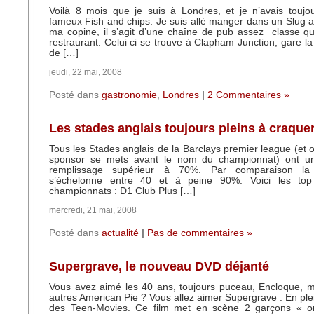
Voilà 8 mois que je suis à Londres, et je n’avais toujo
fameux Fish and chips. Je suis allé manger dans un Slug 
ma copine, il s’agit d’une chaîne de pub assez classe qu
restraurant. Celui ci se trouve à Clapham Junction, gare la
de […]
jeudi, 22 mai, 2008
Posté dans
gastronomie
,
Londres
|
2 Commentaires »
Les stades anglais toujours pleins à craque
Tous les Stades anglais de la Barclays premier league (et o
sponsor se mets avant le nom du championnat) ont 
remplissage supérieur à 70%. Par comparaison la
s’échelonne entre 40 et à peine 90%. Voici les t
championnats : D1 Club Plus […]
mercredi, 21 mai, 2008
Posté dans
actualité
|
Pas de commentaires »
Supergrave, le nouveau DVD déjanté
Vous avez aimé les 40 ans, toujours puceau, Encloque, m
autres American Pie ? Vous allez aimer Supergrave . En plei
des Teen-Movies. Ce film met en scène 2 garçons « ord