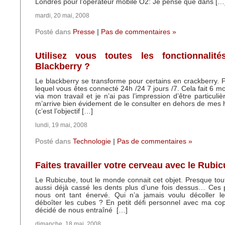
Londres pour l’opérateur mobile O2: Je pense que dans […
mardi, 20 mai, 2008
Posté dans
Presse
|
Pas de commentaires »
Utilisez vous toutes les fonctionnalit
Blackberry ?
Le blackberry se transforme pour certains en crackberry. Pe
lequel vous êtes connecté 24h /24 7 jours /7. Cela fait 6 mo
via mon travail et je n’ai pas l’impression d’être particuliè
m’arrive bien évidement de le consulter en dehors de mes h
(c’est l’objectif […]
lundi, 19 mai, 2008
Posté dans
Technologie
|
Pas de commentaires »
Faites travailler votre cerveau avec le Rubi
Le Rubicube, tout le monde connait cet objet. Presque tou
aussi déjà cassé les dents plus d’une fois dessus… Ces p
nous ont tant énervé. Qui n’a jamais voulu décoller le
déboîter les cubes ? En petit défi personnel avec ma co
décidé de nous entraîné […]
dimanche, 18 mai, 2008