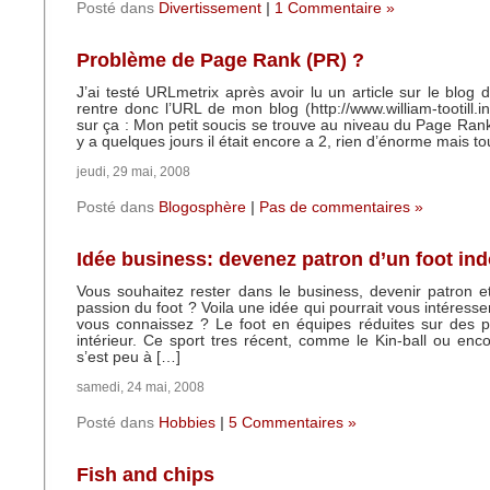
Posté dans
Divertissement
|
1 Commentaire »
Problème de Page Rank (PR) ?
J’ai testé URLmetrix après avoir lu un article sur le blog 
rentre donc l’URL de mon blog (http://www.william-tootill.i
sur ça : Mon petit soucis se trouve au niveau du Page Rank 
y a quelques jours il était encore a 2, rien d’énorme mais t
jeudi, 29 mai, 2008
Posté dans
Blogosphère
|
Pas de commentaires »
Idée business: devenez patron d’un foot in
Vous souhaitez rester dans le business, devenir patron et 
passion du foot ? Voila une idée qui pourrait vous intéresser
vous connaissez ? Le foot en équipes réduites sur des pe
intérieur. Ce sport tres récent, comme le Kin-ball ou enco
s’est peu à […]
samedi, 24 mai, 2008
Posté dans
Hobbies
|
5 Commentaires »
Fish and chips