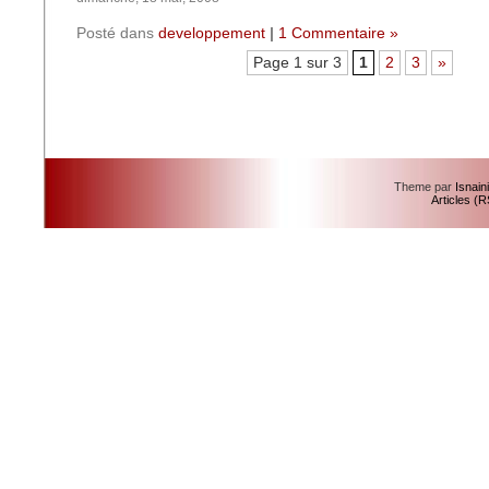
Posté dans
developpement
|
1 Commentaire »
Page 1 sur 3
1
2
3
»
Theme par
Isnain
Articles (