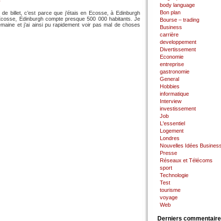
e
body language
Bon plan
 de billet, c’est parce que j’étais en Ecosse, à Edinburgh
l’Écosse, Edinburgh compte presque 500 000 habitants. Je
Bourse – trading
maine et j’ai ainsi pu rapidement voir pas mal de choses
Business
carrière
developpement
Divertissement
Economie
entreprise
gastronomie
General
Hobbies
informatique
Interview
investissement
Job
L'essentiel
Logement
Londres
Nouvelles Idées Busines
Presse
Réseaux et Télécoms
sport
Technologie
Test
tourisme
voyage
Web
Derniers commentair