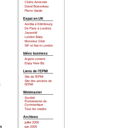
Cédric Annicette
David Boisseleau
Pierre Vaede
Expat en UK
Aurélia à Edimbourg
De Paris à Londres
Jayworld
London Baby
Monsieur Glob
StF et Nat in London
Idées business
Argent-content
Enjoy New Biz
Liens de l'EPMI
Site de l’EPMI
Site des anciens de
s
l’EPMI
Webmaster
Société
Pontoisienne de
Gymnastique
Tous les stades
Archives
juillet 2009
es
juin 2009