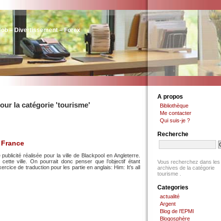
Job – Divertissement – Forex
A propos
our la catégorie 'tourisme'
Bibliothèque
Me contacter
Qui suis-je ?
Recherche
 France
publicité réalisée pour la ville de Blackpool en Angleterre.
cette ville. On pourrait donc penser que l’objectif étant
Vous recherchez dans les
exercice de traduction pour les partie en anglais: Him: It’s all
archives de la catégorie
tourisme .
Categories
actualité
Argent
Blog de l'EPMI
Blogosphère