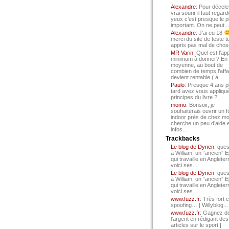
Alexandre
: Pour décele
vrai sourir il faut regard
yeux c’est presque le p
important. On ne peut...
Alexandre
: J’ai eu 18
merci du site de teste t
appris pas mal de chos
MR Varin
: Quel est l’ap
minimum à donner? En
moyenne, au bout de
combien de temps l’affa
devient rentable ( à...
Paulo
: Presque 4 ans p
tard avez vous appliqué
principes du livre ?
momo
: Bonsoir, je
souhaiterais ouvrir un f
indoor près de chez mo
cherche un peu d’aide 
infos...
Trackbacks
Le blog de Dynen
: ques
à William, un “ancien” 
qui travaille en Angleter
voici ses...
Le blog de Dynen
: ques
à William, un “ancien” 
qui travaille en Angleter
voici ses...
www.fuzz.fr
: Très fort 
spoofing… | Willyblog...
www.fuzz.fr
: Gagnez d
l’argent en rédigant des
articles sur le sport |