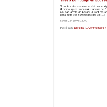
Virée à Edinburgh en Ecoss
Si toute cette semaine je n’ai pas écris
(Edimbourg en français). Capitale de 
n’ai pas arrêté de bouger durant ma se
dans cette ville surplombée par un […]
samedi, 24 janvier, 2009
Posté dans
tourisme
|
1 Commentaire »