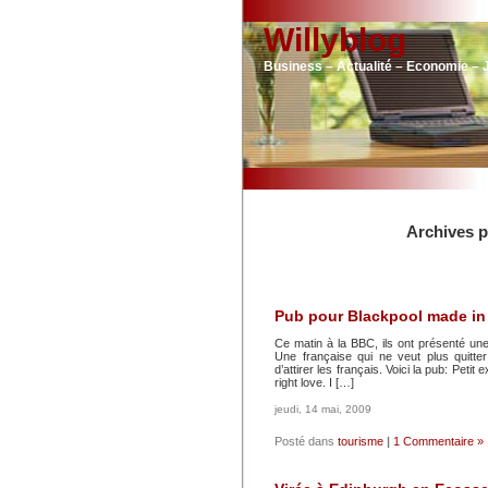
Willyblog
Business – Actualité – Economie – 
Archives p
Pub pour Blackpool made in
Ce matin à la BBC, ils ont présenté une 
Une française qui ne veut plus quitter 
d’attirer les français. Voici la pub: Petit 
right love. I […]
jeudi, 14 mai, 2009
Posté dans
tourisme
|
1 Commentaire »