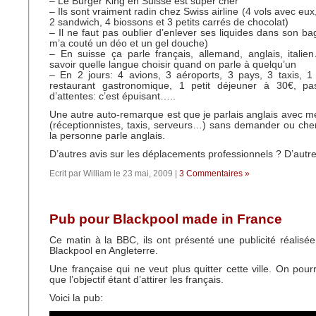
– Le Burger King en Suisse est super cher
– Ils sont vraiment radin chez Swiss airline (4 vols avec eux, 
2 sandwich, 4 biossons et 3 petits carrés de chocolat)
– Il ne faut pas oublier d’enlever ses liquides dans son b
m’a couté un déo et un gel douche)
– En suisse ça parle français, allemand, anglais, itali
savoir quelle langue choisir quand on parle à quelqu’un
– En 2 jours: 4 avions, 3 aéroports, 3 pays, 3 taxis, 1 
restaurant gastronomique, 1 petit déjeuner à 30€, p
d’attentes: c’est épuisant…..
Une autre auto-remarque est que je parlais anglais avec me
(réceptionnistes, taxis, serveurs…) sans demander ou cher
la personne parle anglais.
D’autres avis sur les déplacements professionnels ? D’autr
Ecrit par William le 23 mai, 2009 |
3 Commentaires »
Pub pour Blackpool made in France
Ce matin à la BBC, ils ont présenté une publicité réalisée 
Blackpool en Angleterre.
Une française qui ne veut plus quitter cette ville. On pour
que l’objectif étant d’attirer les français.
Voici la pub: