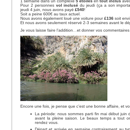
1 semaine dans un complexe
5 étoiles
en
tout inclus
avec
Pour 2 personnes
vol inclusé
du jeudi (ça a son import
jeudi 4 juin, nous avons payé
£540
!
Soit a peine 600€ au taux actuel.
Nous avons également loué une voiture pour
£136
soit env
Et nous avons seulement réservé 2-3 semaines avant le dé
Je vous laisse faire l’addition…et donner vos commentaires 
Encore une fois, je pense que c’est une bonne affaire, et voi
La période: nous sommes parti fin mai début juin
avant la pleine saison. Le beaux temps a tout on
rendez vous.
Départ et arrivée en semaine contrairement au ty