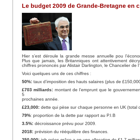
Le budget 2009 de Grande-Bretagne en ch
Hier s’est déroule la grande messe annuelle pou l’écono
Plus que jamais, les Britanniques ont attentivement déc
chiffres prononcés par Alistair Darlington, le Chancelier de l
Voici quelques uns de ces chiffres :
50%:
taux d’imposition des hauts salaires (plus de £150,00
£703 milliards:
montant de l’emprunt que le gouvernement
5
prochaines année.
£23,000:
dette qui pèse sur chaque personne en UK (total de
79%
: proportion de la dette par rapport au P.I.B
3.5%:
décroissance prévu pour 2009.
2018:
prévision du rééquilibre des finances.
250,000:
job crées grâce a on une allocation de £1.7 millia