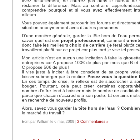
avez actuellement, ne courrez pas dans le bureau de 
réclamer la différence. Mais au contraire, approfondiss
comprendre pourquoi et si vous avez effectivement int
ailleurs.
Vous pouvez également parcourir les forums et directemen
situation anonymement avec d’autres personnes.
D’une manière générale, garder la tête hors de l’eau per
savoir quel est son
projet professionne
l, comment
orient
donc faire les meilleurs
choix de carrière
(je ferai plutôt c
travaillerai plutôt sur ce projet car plus tard je vise tel po
Mon article n’est en aucun une incitation à faire la girouett
entreprises car A propose 100€ de plus par mois que B et 
C propose 50€ de plus !
Il vise juste à inciter à être conscient de sa propre val
laisser submerger par la routine.
Posez vous la question 
En ces temps de crise, le réflexe est de s’accrocher à s
bouger. Pourtant, cela peut créer certaines opportunité
nombre d’offre tend à baisser mais le nombre de candidats
parce que chacun s’accroche à son poste. Et certains métie
en recherche de nouveau profils.
Alors, savez vous
garder la tête hors de l’eau
?
Combien
le marché du travail ?
Ecrit par William le 6 mai, 2009 |
2 Commentaires »