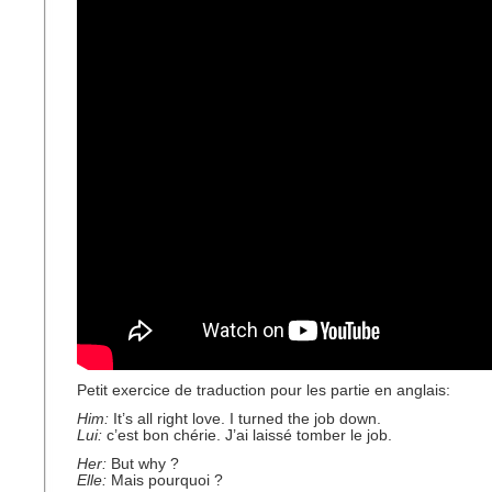
Petit exercice de traduction pour les partie en anglais:
Him:
It’s all right love. I turned the job down.
Lui:
c’est bon chérie. J’ai laissé tomber le job.
Her:
But why ?
Elle:
Mais pourquoi ?