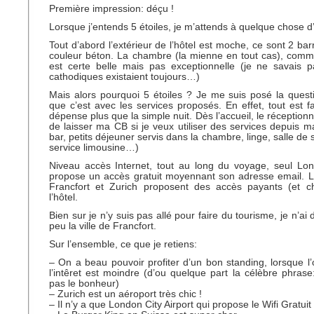
Première impression: déçu !
Lorsque j’entends 5 étoiles, je m’attends à quelque chose d
Tout d’abord l’extérieur de l’hôtel est moche, ce sont 2 ba
couleur béton. La chambre (la mienne en tout cas), comm
est certe belle mais pas exceptionnelle (je ne savais p
cathodiques existaient toujours…)
Mais alors pourquoi 5 étoiles ? Je me suis posé la quest
que c’est avec les services proposés. En effet, tout est fa
dépense plus que la simple nuit. Dès l’accueil, le réceptio
de laisser ma CB si je veux utiliser des services depuis 
bar, petits déjeuner servis dans la chambre, linge, salle de 
service limousine…)
Niveau accès Internet, tout au long du voyage, seul Lon
propose un accès gratuit moyennant son adresse email. L
Francfort et Zurich proposent des accès payants (et ch
l’hôtel.
Bien sur je n’y suis pas allé pour faire du tourisme, je n’ai
peu la ville de Francfort.
Sur l’ensemble, ce que je retiens:
– On a beau pouvoir profiter d’un bon standing, lorsque l’o
l’intêret est moindre (d’ou quelque part la célèbre phrase:
pas le bonheur)
– Zurich est un aéroport très chic !
– Il n’y a que London City Airport qui propose le Wifi Gratuit