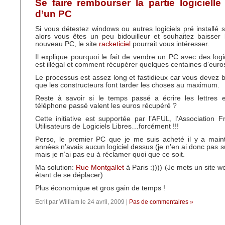
Se faire rembourser la partie logicielle
d’un PC
Si vous détestez windows ou autres logiciels pré installé
alors vous êtes un peu bidouilleur et souhaitez baisser 
nouveau PC, le site
racketiciel
pourrait vous intéresser.
Il explique pourquoi le fait de vendre un PC avec des logic
est illégal et comment récupérer quelques centaines d’euro
Le processus est assez long et fastidieux car vous devez 
que les constructeurs font tarder les choses au maximum.
Reste à savoir si le temps passé a écrire les lettres 
téléphone passé valent les euros récupéré ?
Cette initiative est supportée par l’AFUL, l’Association
Utilisateurs de Logiciels Libres…forcément !!!
Perso, le premier PC que je me suis acheté il y a maint
années n’avais aucun logiciel dessus (je n’en ai donc pas s
mais je n’ai pas eu à réclamer quoi que ce soit.
Ma solution:
Rue Montgallet
à Paris :)))) (Je mets un site 
étant de se déplacer)
Plus économique et gros gain de temps !
Ecrit par William le 24 avril, 2009 |
Pas de commentaires »