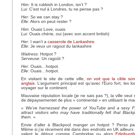
Him:
It is rubbish in London, isn’t ?
Lui:
C’est nul à Londres, tu ne pense pas ?
Her:
So we can stay ?
Elle:
Alors on peut rester ?
Him:
Ouais Love, ouais
Lui:
Ouais chérie, oui (avec son accent british)
Her:
I wan’t a
casserole de Lankashire
Elle:
Je veux un ragout du lankashire
Waitress:
Hotpot ?
Serveuse:
Un ragoût ?
Her:
Ouais…hotpot.
Elle:
Ouais…hotpot.
En visitant le site de cette ville,
on voit que la cible son
anglais
. L’argument principal est qu’avec l’Euro fort, les 
voyager sur le continent.
Mauvaise réputation locale (je ne sais pas ?), la ville veut
de dépaysementet de plus « continental » en utilisant le ma
«
We’ve harnessed the power of YouTube and a sexy F
attract visitors who may have traditionally felt that Black
them.
»
Envie d’aller à Blackpool manger un hotpot ? Perso pa
Même si j’ai récement été dans des endroits en UK ailleurs
valent le détour comme Cambridge ou alors
Edinbur