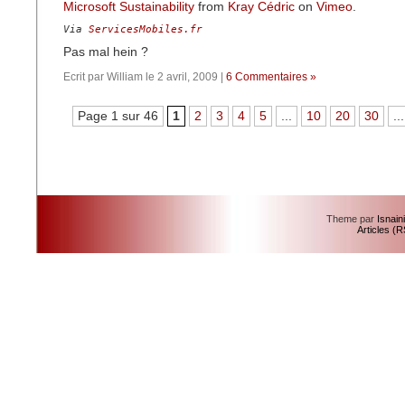
Microsoft Sustainability
from
Kray Cédric
on
Vimeo
.
Via 
ServicesMobiles.fr
Pas mal hein ?
Ecrit par William le 2 avril, 2009 |
6 Commentaires »
Page 1 sur 46
1
2
3
4
5
...
10
20
30
...
Theme par
Isnain
Articles (