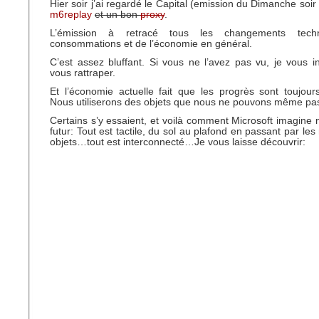
Hier soir j’ai regardé le Capital (emission du Dimanche soi
m6replay
et un bon
proxy
.
L’émission à retracé tous les changements techn
consommations et de l’économie en général.
C’est assez bluffant. Si vous ne l’avez pas vu, je vous i
vous rattraper.
Et l’économie actuelle fait que les progrès sont toujour
Nous utiliserons des objets que nous ne pouvons même pas
Certains s’y essaient, et voilà comment Microsoft imagine n
futur: Tout est tactile, du sol au plafond en passant par les
objets…tout est interconnecté…Je vous laisse découvrir: