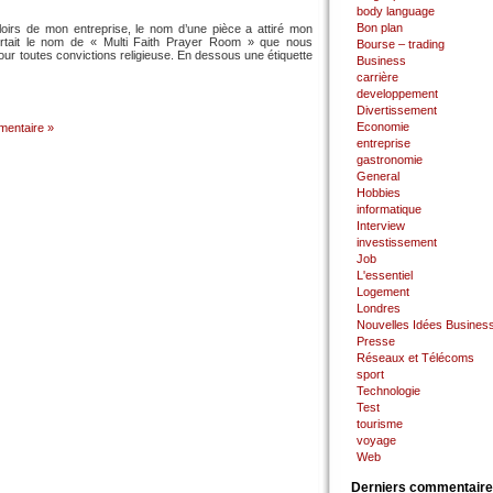
body language
Bon plan
loirs de mon entreprise, le nom d’une pièce a attiré mon
portait le nom de « Multi Faith Prayer Room » que nous
Bourse – trading
our toutes convictions religieuse. En dessous une étiquette
Business
carrière
developpement
Divertissement
Economie
entaire »
entreprise
gastronomie
General
Hobbies
informatique
Interview
investissement
Job
L'essentiel
Logement
Londres
Nouvelles Idées Busines
Presse
Réseaux et Télécoms
sport
Technologie
Test
tourisme
voyage
Web
Derniers commentair