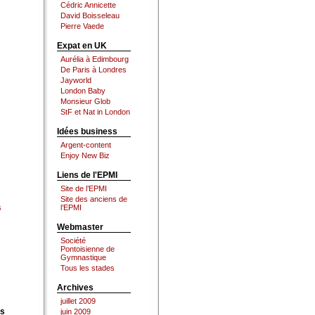
Cédric Annicette
David Boisseleau
Pierre Vaede
Expat en UK
Aurélia à Edimbourg
De Paris à Londres
Jayworld
London Baby
Monsieur Glob
StF et Nat in London
Idées business
Argent-content
Enjoy New Biz
Liens de l'EPMI
Site de l’EPMI
Site des anciens de
s
l’EPMI
Webmaster
Société
Pontoisienne de
Gymnastique
Tous les stades
Archives
juillet 2009
es
juin 2009