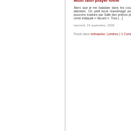
Multi faith prayer room
Alors que je me baladais dans les cou
attention. Un petit local réaménagé 
pouvons traduire par Salle des prières p
verte indiquait « Vacant ». Tout […]
mercredi, 24 septembre, 2008
Posté dans
entreprise
,
Londres
|
1 Comm