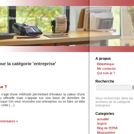
Job – Divertissement – Forex
A propos
ur la catégorie 'entreprise'
Bibliothèque
Me contacter
Qui suis-je ?
Recherche
se ?
 s’agit d’une méthode permettant d’évaluer la valeur d’une
e ou officielle mais s’appuie sur une base de données de
Vous recherchez dans les
rsque l’on veut revendre son entreprise ou se faire un idée
archives de la catégorie
e cette […]
entreprise .
Categories
actualité
mentaires »
Argent
Blog de l'EPMI
Blogosphère