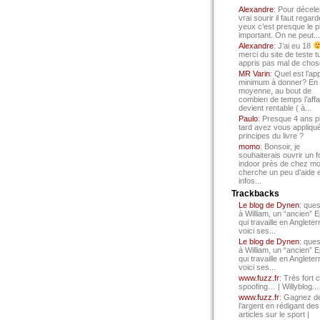
Alexandre
: Pour décele
vrai sourir il faut regard
yeux c’est presque le p
important. On ne peut...
Alexandre
: J’ai eu 18
merci du site de teste t
appris pas mal de chos
MR Varin
: Quel est l’ap
minimum à donner? En
moyenne, au bout de
combien de temps l’affa
devient rentable ( à...
Paulo
: Presque 4 ans p
tard avez vous appliqué
principes du livre ?
momo
: Bonsoir, je
souhaiterais ouvrir un f
indoor près de chez mo
cherche un peu d’aide 
infos...
Trackbacks
Le blog de Dynen
: ques
à William, un “ancien” 
qui travaille en Angleter
voici ses...
Le blog de Dynen
: ques
à William, un “ancien” 
qui travaille en Angleter
voici ses...
www.fuzz.fr
: Très fort 
spoofing… | Willyblog...
www.fuzz.fr
: Gagnez d
l’argent en rédigant des
articles sur le sport |