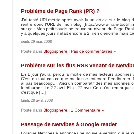
Problème de Page Rank (PR) ?
J’ai testé URLmetrix après avoir lu un article sur le blog 
rentre donc l’URL de mon blog (http://www.william-tootill.i
sur ça : Mon petit soucis se trouve au niveau du Page Rank 
y a quelques jours il était encore a 2, rien d’énorme mais t
jeudi, 29 mai, 2008
Posté dans
Blogosphère
|
Pas de commentaires »
Problème sur les flus RSS venant de Netvib
En 1 jour j’aurai perdu la moitié de mes lecteurs abonnés
C’est en tout cas ce que me laisse entendre Feedburner. 
ai pas beaucoup… Voici un comparatif des mes abonnés co
feedburner: Le 22 avril Et le 27 avril Ce qu’on remarque 
c’est que […]
lundi, 28 avril, 2008
Posté dans
Blogosphère
|
1 Commentaire »
Passage de Netvibes à Google reader
Lorsque Netvibes à annoncé une nouvelle version qui, je cro