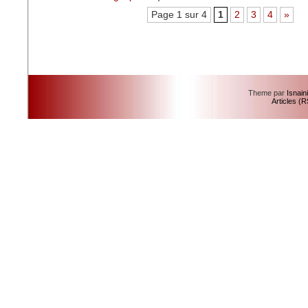
Page 1 sur 4
1
2
3
4
»
Theme par
Isnain
Articles (