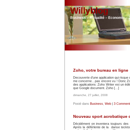
Willyblog
Business – Actualité – Economie – 
Zoho, votre bureau en ligne
Decouverte d’une application qui risque de
me concerne…pas encore vu ! Donc Zoho
des applications: Zoho Writer est un édit
que Google document. Zoho […]
dimanche, 27 juillet, 2008
Posté dans
Business
,
Web
|
3 Commenta
Nouveau sport acrobatique d
Décidément on inventera toujours des a
Après la déférlente de la danse tecktoni