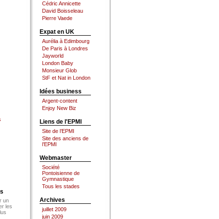
Cédric Annicette
David Boisseleau
Pierre Vaede
Expat en UK
Aurélia à Edimbourg
De Paris à Londres
Jayworld
London Baby
Monsieur Glob
StF et Nat in London
Idées business
Argent-content
Enjoy New Biz
s
Liens de l'EPMI
Site de l’EPMI
Site des anciens de
l’EPMI
Webmaster
Société
Pontoisienne de
Gymnastique
Tous les stades
es
Archives
r un
er les
juillet 2009
lus
juin 2009