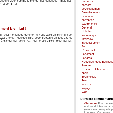
n accessoire vieux comme le monde, des échasses…mais des
Business
r ressort ! […]
carrière
developpement
Divertissement
Economie
entreprise
gastronomie
General
iment bien fait !
Hobbies
our un petit moment de détente…si vous avez un minimum de
informatique
casse tête… Musique ultra décontractante en tout cas et
Interview
lander sur votre PC: Pour le site officiel, c’est par ici.
investissement
Job
L'essentiel
Logement
Londres
Nouvelles Idées Busines
Presse
Réseaux et Télécoms
sport
Technologie
Test
tourisme
voyage
Web
Derniers commentair
Alexandre
: Pour décele
vrai sourir il faut regard
yeux c’est presque le p
important. On ne peut...