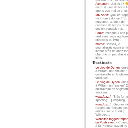
Alexandre
: J’ai eu 18
merci du site de teste t
appris pas mal de chos
MR Varin
: Quel est l’ap
minimum à donner? En
moyenne, au bout de
combien de temps l’affa
devient rentable ( à...
Paulo
: Presque 4 ans p
tard avez vous appliqué
principes du livre ?
momo
: Bonsoir, je
souhaiterais ouvrir un f
indoor près de chez mo
cherche un peu d’aide 
infos...
Trackbacks
Le blog de Dynen
: ques
à William, un “ancien” 
qui travaille en Angleter
voici ses...
Le blog de Dynen
: ques
à William, un “ancien” 
qui travaille en Angleter
voici ses...
www.fuzz.fr
: Très fort 
spoofing… | Willyblog...
www.fuzz.fr
: Gagnez d
l’argent en rédigant des
articles sur le sport |
Willyblog...
Websites tagged "stpa
on Postsaver
: – Cham
à St Pancras saved by