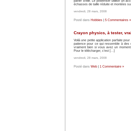
parler d’elle. Le poweriser utlilise u
échasses de taille réduite et montées su
vendredi, 28 mars, 2008
Posté dans
Hobbies
|
5 Commentaires »
Crayon physics, à tester, vra
Voilà une petite application parfaite p
patience pour ce qui ressemble à des 
vraiment bien si vous avez un moment à g
Pour le télécharger, c’est […]
vendredi, 28 mars, 2008
Posté dans
Web
|
1 Commentaire »