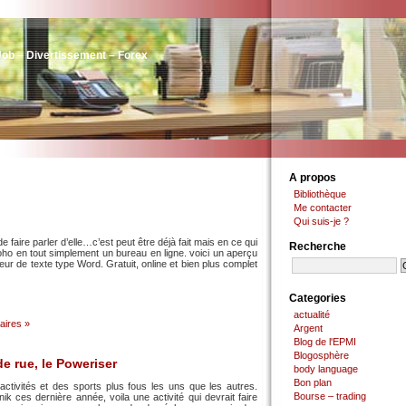
Job – Divertissement – Forex
A propos
Bibliothèque
Me contacter
Qui suis-je ?
 faire parler d’elle…c’est peut être déjà fait mais en ce qui
Recherche
 en tout simplement un bureau en ligne. voici un aperçu
eur de texte type Word. Gratuit, online et bien plus complet
Categories
actualité
ires »
Argent
Blog de l'EPMI
Blogosphère
e rue, le Poweriser
body language
Bon plan
ctivités et des sports plus fous les uns que les autres.
Bourse – trading
k ces dernière année, voila une activité qui devrait faire