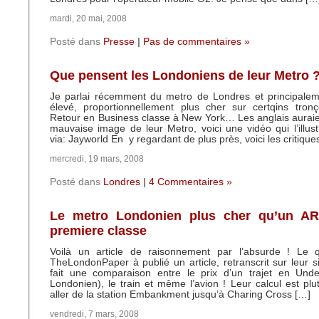
mardi, 20 mai, 2008
Posté dans
Presse
|
Pas de commentaires »
Que pensent les Londoniens de leur Metro 
Je parlai récemment du metro de Londres et principalem
élevé, proportionnellement plus cher sur certqins tronç
Retour en Business classe à New York… Les anglais aurai
mauvaise image de leur Metro, voici une vidéo qui l’illust
via: Jayworld En y regardant de plus près, voici les critique
mercredi, 19 mars, 2008
Posté dans
Londres
|
4 Commentaires »
Le metro Londonien plus cher qu’un A
premiere classe
Voilà un article de raisonnement par l’absurde ! Le qu
TheLondonPaper à publié un article, retranscrit sur leur si
fait une comparaison entre le prix d’un trajet en Und
Londonien), le train et même l’avion ! Leur calcul est plut
aller de la station Embankment jusqu’à Charing Cross […]
vendredi, 7 mars, 2008