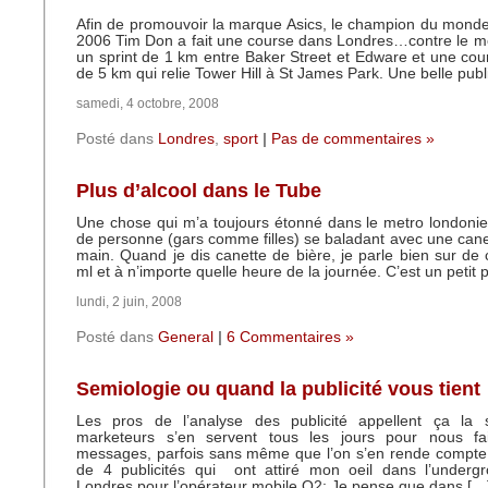
Afin de promouvoir la marque Asics, le champion du monde
2006 Tim Don a fait une course dans Londres…contre le me
un sprint de 1 km entre Baker Street et Edware et une co
de 5 km qui relie Tower Hill à St James Park. Une belle publ
samedi, 4 octobre, 2008
Posté dans
Londres
,
sport
|
Pas de commentaires »
Plus d’alcool dans le Tube
Une chose qui m’a toujours étonné dans le metro londoni
de personne (gars comme filles) se baladant avec une canet
main. Quand je dis canette de bière, je parle bien sur de
ml et à n’importe quelle heure de la journée. C’est un petit 
lundi, 2 juin, 2008
Posté dans
General
|
6 Commentaires »
Semiologie ou quand la publicité vous tient
Les pros de l’analyse des publicité appellent ça la 
marketeurs s’en servent tous les jours pour nous fa
messages, parfois sans même que l’on s’en rende compte.
de 4 publicités qui ont attiré mon oeil dans l’underg
Londres pour l’opérateur mobile O2: Je pense que dans […