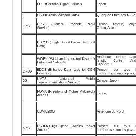
PDC (Personal Digital Cellular)
Japon.
CSD (Circuit Switched Data)
Quelques Etats des U.S.A
GPRS (General Packets Radio
Europe, Afrique, Moye
2,5G
Service)
Orient, Asie.
HSCSD ( High Speed Circuit Switched
Data)
Amérique, Chine, Japo
WiDEN (Wideband Integrated Dispatch
Israël, Corée, Arab
Enhanced Network)
Saoudite…
EDGE (Enhance Data rates for GSM
Présent sur tous l
2,75G
Evolution)
continents selon les pays.
UMTS (Universal Mobile
3G
Europe, Japon.
Telecommunications System)
FOMA (Freedom of Mobile Multimedia
Japon.
Access)
CDMA 2000
Amérique du Nord.
HSDPA (High Speed Downlink Packet
Présent sur tous l
3,5G
Access)
continents selon les pays.