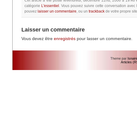
Cet article à été posté
levendredi, décembre 22nd, 2006 à 19:46
catégorie
L'essentiel
.
Vous pouvez suivre cette conversation avec 
pouvez
laisser un commentaire
, ou un
trackback
de votre propre site
Laisser un commentaire
Vous devez être
enregistrés
pour lasser un commentaire.
Theme par
Isnain
Articles (