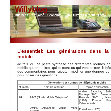
Willyblog
Business – Actualité – Economie – Job – Divertissement – Forex
L’essentiel: Les générations dans la 
mobile
Je fais ici une petite synthèse des différentes normes da
mobile qui ont existé, qui existent ou qui vont exister. N’hé
des commentaires pour rajouter, modifier une donnée ou 
pour poser des questions.
Générations et normes de téléphonie mobile
Numéro
Nom de la norme
Région d’application
Arabie Saoudite, Suèd
Norvège (1981), Danema
1G
NMT (Nordic Mobile Telephone)
Finlande (1982) , Isla
(1986). Europe, Moy
Orient et Asie.
AMPS (Advanced Mobile Phone
Etats-Unis (1976)
System)