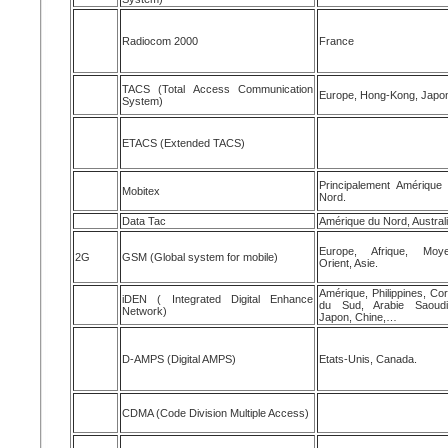
Radiocom 2000
France
TACS (Total Access Communication
Europe, Hong-Kong, Japo
System)
ETACS (Extended TACS)
Principalement Amérique
Mobitex
Nord.
Data Tac
Amérique du Nord, Austral
Europe, Afrique, Moye
2G
GSM (Global system for mobile)
Orient, Asie.
Amérique, Philippines, Co
iDEN ( Integrated Digital Enhance
du Sud, Arabie Saoudi
Network)
Japon, Chine,…
D-AMPS (Digital AMPS)
Etats-Unis, Canada.
CDMA (Code Division Multiple Access)