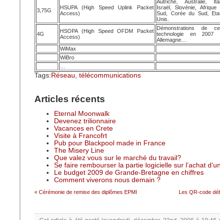
Autriche, Australie, Ital
HSUPA (High Speed Uplink Packet
Israël, Slovénie, Afrique
3,75G
Access)
Sud, Corée du Sud, Eta
Unis.
Démonstrations de cet
HSOPA (High Speed OFDM Packet
4G
technologie en 2007 
Access)
Allemagne…
WiMax
WiBro
…
Tags:
Réseau
,
télécommunications
Articles récents
Eternal Moonwalk
Devenez trilionnaire
Vacances en Crete
Visite à Francofrt
Pub pour Blackpool made in France
The Misery Line
Que valez vous sur le marché du travail?
Se faire rembourser la partie logicielle sur l’achat d’
Le budget 2009 de Grande-Bretagne en chiffres
Comment viverons nous demain ?
«
Cérémonie de remise des diplômes EPMI
Les QR-code déb