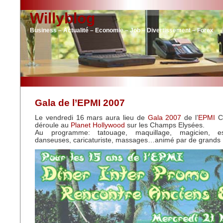
Willyblog
Business – Actualité – Economie – Job – Divertissement – Forex
Gala de l’EPMI 2007
Le vendredi 16 mars aura lieu de
Gala 2007
de l’
EPMI
Ce
déroule au
Planet Hollywood
sur les Champs Elysées.
Au programme: tatouage, maquillage, magicien, es
danseuses, caricaturiste, massages…animé par de grands 