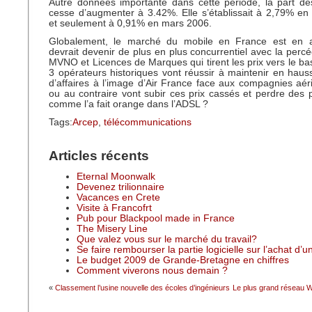
Autre données importante dans cette période, la part d
cesse d’augmenter à 3.42%. Elle s’établissait à 2,79% e
et seulement à 0,91% en mars 2006.
Globalement, le marché du mobile en France est en a
devrait devenir de plus en plus concurrentiel avec la perc
MVNO et Licences de Marques qui tirent les prix vers le bas
3 opérateurs historiques vont réussir à maintenir en hauss
d’affaires à l’image d’Air France face aux compagnies aér
ou au contraire vont subir ces prix cassés et perdre des
comme l’a fait orange dans l’ADSL ?
Tags:
Arcep
,
télécommunications
Articles récents
Eternal Moonwalk
Devenez trilionnaire
Vacances en Crete
Visite à Francofrt
Pub pour Blackpool made in France
The Misery Line
Que valez vous sur le marché du travail?
Se faire rembourser la partie logicielle sur l’achat d’
Le budget 2009 de Grande-Bretagne en chiffres
Comment viverons nous demain ?
«
Classement l’usine nouvelle des écoles d’ingénieurs
Le plus grand réseau Wi