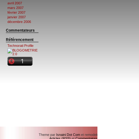
avril 2007
mars 2007
février 2007
janvier 2007
décembre 2006
Commentateurs
Référencement
Technorati Profile
Theme par
Isnaini Dot Com
et remodelé par
WillyBlog
Articles (RSS)
et
Commentaires (RSS)
.