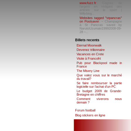
www.fuzz.fr
: Gagnez de
l’argent en rédigant des
articles sur le sport |
Willyblog...
Websites tagged "stpancras"
on Postsaver
: – Champagne
à St Pancras saved by
NarutoUzumaki19992008-09-
28 –...
Billets recents
Eternal Moonwalk
Devenez trilionnaire
Vacances en Crete
Visite à Francofrt
Pub pour Blackpool made in
France
The Misery Line
Que valez vous sur le marché
du travail?
Se faire rembourser la partie
logicielle sur l’achat d’un PC
Le budget 2009 de Grande-
Bretagne en chiffres
Comment viverons nous
demain ?
Forum football
Blog stickers en ligne