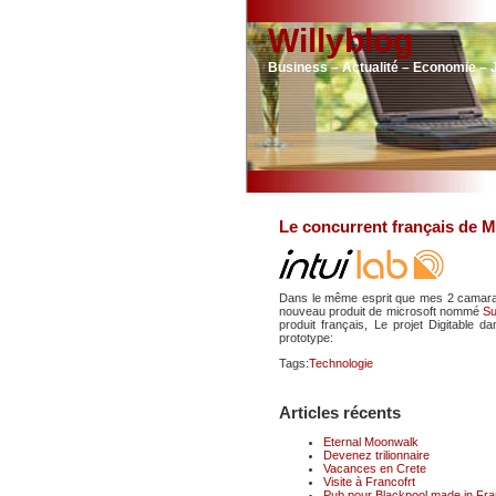
Willyblog
Business – Actualité – Economie – 
Le concurrent français de M
Dans le même esprit que mes 2 camar
nouveau produit de microsoft nommé
Su
produit français, Le projet Digitable d
prototype:
Tags:
Technologie
Articles récents
Eternal Moonwalk
Devenez trilionnaire
Vacances en Crete
Visite à Francofrt
Pub pour Blackpool made in Fr