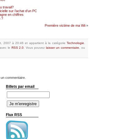
 travail?
cielle sur l’achat d’un PC
gne en chiffres
 ?
Première victime de ma Wii
»
st, 2007 à 20:46
et appartient à la catégorie
Technologie
.
avec le
RSS 2.0
.
Vous pouvez
laisser un commentaire
, ou
 un commentaire.
Billets par email
Flux RSS