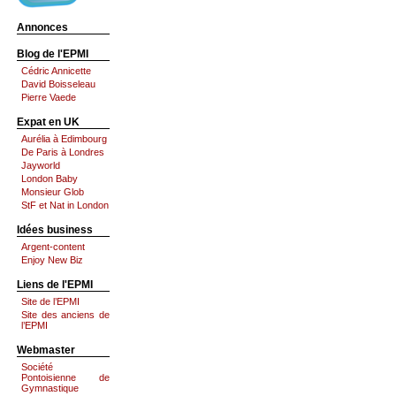
Annonces
Blog de l'EPMI
Cédric Annicette
David Boisseleau
Pierre Vaede
Expat en UK
Aurélia à Edimbourg
De Paris à Londres
Jayworld
London Baby
Monsieur Glob
StF et Nat in London
Idées business
Argent-content
Enjoy New Biz
Liens de l'EPMI
Site de l’EPMI
Site des anciens de
l’EPMI
Webmaster
Société
Pontoisienne de
Gymnastique