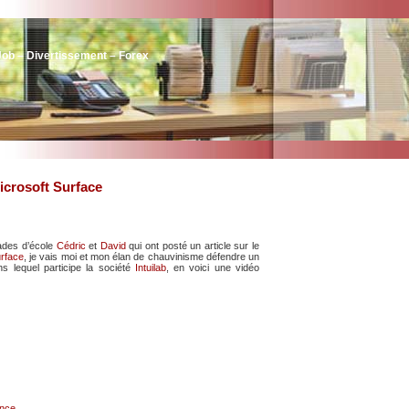
Job – Divertissement – Forex
icrosoft Surface
ades d’école
Cédric
et
David
qui ont posté un article sur le
rface
, je vais moi et mon élan de chauvinisme défendre un
ans lequel participe la société
Intuilab
, en voici une vidéo
ance