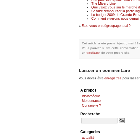
The Misery Line
Que valez vous sur le marché du
Se faire rembourser la partie logi
Le budget 2009 de Grande-Breta
Comment viverons nous demain
«
Etes vous en dégroupage total ?
Cet article à été posté
lejeudi, mai 31
Vous pouvez suivre cette conversation 
un
trackback
de votre propre site.
Laisser un commentaire
Vous devez être
enregistrés
pour lasser
A propos
Bibliothèque
Me contacter
Qui suis-je ?
Recherche
Categories
actualité