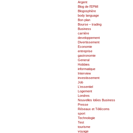
Argent
Blog de l'EPMI
Blogosphère
body language
Bon plan
Bourse – trading
Business
carrière
developpement
Divertissement
Economie
entreprise
gastronomie
General
Hobbies
informatique
Interview
investissement
Job
L'essentiel
Logement
Londres
Nouvelles Idées Business
Presse
Réseaux et Télécoms
sport
Technologie
Test
tourisme
voyage