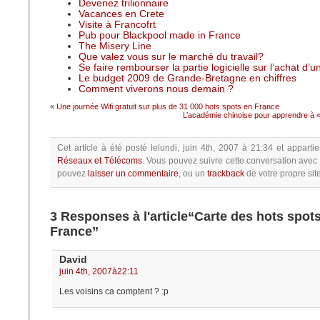
Devenez trilionnaire
Vacances en Crete
Visite à Francofrt
Pub pour Blackpool made in France
The Misery Line
Que valez vous sur le marché du travail?
Se faire rembourser la partie logicielle sur l’achat d’
Le budget 2009 de Grande-Bretagne en chiffres
Comment viverons nous demain ?
«
Une journée Wifi gratuit sur plus de 31 000 hots spots en France
L’académie chinoise pour apprendre à « 
Cet article à été posté
lelundi, juin 4th, 2007 à 21:34
et appartie
Réseaux et Télécoms
.
Vous pouvez suivre cette conversation avec 
pouvez
laisser un commentaire
, ou un
trackback
de votre propre site
3 Responses à l'article“Carte des hots spots
France”
David
juin 4th, 2007à22:11
Les voisins ca comptent ? :p