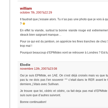
william
octobre 7th, 2007à22:29
Il faudrait que j’essaie alors. Tu n’as pas une photo que je vois à 
?
En effet la viande, surtout la bonne viande rouge est extrememe
steack bien saignant manque…
Pour ce qui est du jambon, on apprécie les fines tranches de chez 
trop mal !
Pourquoi beaucoup d’EPMIstes vont se retrouver à Londres ? Est t
Elodie
novembre 12th, 2007à23:08
Oui je suis EPMIste, en 1AE. On s’est déjà croisés mais vu que 
pas tu ne dois pas t’en souvenir ^^ c’etait dans le RER avant le
derniere, j’étais avec Sullivan.
Je trouve que toi, cédric et cédric, ca fait deja pas mal d’EPMIste
suis sure que d’autres suivront.
Bonne continuation!