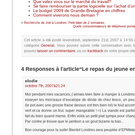
Que valez vous sur le marché du travail?
Se faire rembourser la partie logicielle sur l’achat d’
Le budget 2009 de Grande-Bretagne en chiffres
Comment viverons nous demain ?
«
Recherche de Job à Londres: Petit bilan de 2 semaines
Quels consommateurs de téléphone port
Cet article à été posté
levendredi, septembre 21st, 2007 à 14:56
catégorie
General
.
Vous pouvez suivre cette conversation avec l
pouvez
laisser un commentaire
, ou un
trackback
de votre propre site
4 Responses à l'article“Le repas du jeune e
elodie
octobre 7th, 2007à21:24
Moi pendant mes vacances, j’aimais bien faire à manger à Londres
esseyer les morceaux d’escalope de dinde de chez tesco, un peu
(le pot avec une grosse fraise dessus est tres bien lol) le tout acc
vert et ca donne un truc super mangeable ! =) La viande est parfo
fait du bien quand meme. Enfin voila un petit plat sympa pour chan
Par contre je trouve que le jambon a un gout bizarre la bas…
Bon courage pour la suite! Bientot Londres sera peuplée d’EPMIste