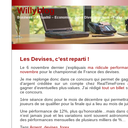
Willyblog
Business – Actualité – Economie – Job – Divertissement – Forex
Les Devises, c’est reparti !
Le 6 novembre dernier j’expliquais
ma ridicule perform
novembre
pour le championnat de France des devises.
Je me replonge donc dans ce concours qui permet de gag
d’argent créditée sur un compte chez RealTimeForex 
gagner d’eventuelles plus-values. J’ai rédigé
tout un billet
su
ce concours.
1ère séance donc pour le mois de décembre qui permettr
joueurs de se qualifier pour la finale qui a lieu au mois de j
Une pérformance de 12%, plus qu’honorable…mais dans c
n’est jamais joué et les variations sont souvent astronomi
des pérformances mensuelles de plusieurs milliers de %…
Tags:
Argent
,
devises
,
forex