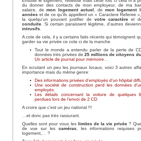
Ensuite le logement, rebelote mais cette fois ci cela m’a p
du donner des contacts de mon employeur, de ma b
salaire, de
mon logement actuel
, de
mon logement l
années
et de ce qu’ils appellent un « Caractere Referee 
la quelqu’un pouvant justifier de
votre caractère
et 
conduite
. Si certain paraissent légitime, d’autres devien
intrusifs
.
A cote de cela, il y a certains faits récents qui témoignent qu’i
garder sa vie privée ce cote ci de la manche.
Tout le monde a entendu parler de la perte de C
données très privées de
25 millions de citoyens 
Un article de journal pour mémoire
…
En scrutant un peu les journaux locaux, voici 3 autres aff
importance mais du même genre:
Des informations privées d’employés d’un hôpital diff
Une société de construction perd les données d’un
employés
Les détails concernant la voiture de quelques 
perdues lors de l’envoi de 2 CD
A croire que c’est un jeu national !!!
…et donc pas très rassurant.
Quelles sont pour vous les
limites de la vie privée
? Quel
de vue sur les
caméras
, les informations requises 
logement,… ?