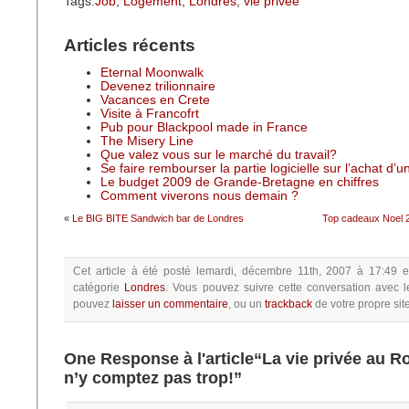
Tags:
Job
,
Logement
,
Londres
,
vie privée
Articles récents
Eternal Moonwalk
Devenez trilionnaire
Vacances en Crete
Visite à Francofrt
Pub pour Blackpool made in France
The Misery Line
Que valez vous sur le marché du travail?
Se faire rembourser la partie logicielle sur l’achat d’
Le budget 2009 de Grande-Bretagne en chiffres
Comment viverons nous demain ?
«
Le BIG BITE Sandwich bar de Londres
Top cadeaux Noel 2
Cet article à été posté
lemardi, décembre 11th, 2007 à 17:49
e
catégorie
Londres
.
Vous pouvez suivre cette conversation avec l
pouvez
laisser un commentaire
, ou un
trackback
de votre propre site
One Response à l'article“La vie privée au
n’y comptez pas trop!”