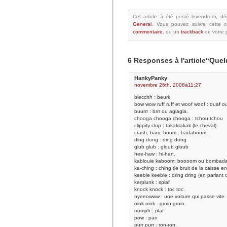
Cet article à été posté
levendredi, d
General
.
Vous pouvez suivre cette c
commentaire
, ou un
trackback
de votre p
6 Responses à l'article“Que
HankyPanky
novembre 26th, 2008à11:27
blecchh : beurk
bow wow ruff ruff et woof woof : ouaf o
buurrr : brrr ou aglagla.
chooga chooga chooga : tchou tchou
clippity clop : takaktakak (le cheval)
crash, bam, boom : badaboum.
ding dong : ding dong
glub glub : gloub gloub
hee-haw : hi-han.
kablouie kaboom: boooom ou bombad
ka-ching : ching (le bruit de la caisse e
keeble keeble : dring dring (en parlant d
kerplunk : splaf
knock knock : toc toc.
nyeeowww : une voiture qui passe vite
oink oink : groin-groin.
oomph : plaf
pow : pan
purr purr : ron-ron.