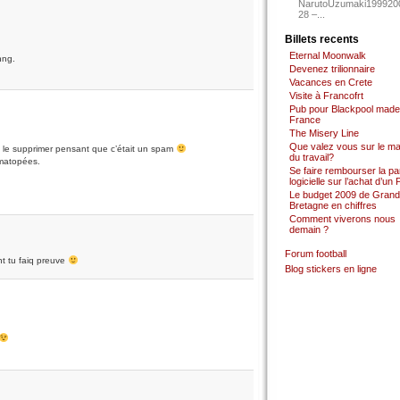
NarutoUzumaki199920
28 –...
Billets recents
Eternal Moonwalk
nng.
Devenez trilionnaire
Vacances en Crete
Visite à Francofrt
Pub pour Blackpool made
France
The Misery Line
Que valez vous sur le m
lli le supprimer pensant que c’était un spam
du travail?
omatopées.
Se faire rembourser la par
logicielle sur l’achat d’un
Le budget 2009 de Grand
Bretagne en chiffres
Comment viverons nous
demain ?
Forum football
ont tu faiq preuve
Blog stickers en ligne