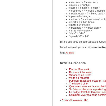
« atchoum » // « atchoo »
« aïe » // « ouch »
« allo » // « hello », « hullo »
« cocorico » // « cock-a-doodle
« ouah, ouah » // « bark, bark »
« pan » // « bang »
« miaou » // « miaow » (
même les
« sniff » // « boo-hoo »
« berk » // « yuk »
« blablabla » // « blah-blah »
« crac » // « crack »
“chut” // “shh”
“splash” // “splat”
Est ce que vous en connaissez d’autres
Au fait, onomatopées se dit «
onomatop
Tags:
Anglais
Articles récents
Eternal Moonwalk
Devenez trilionnaire
Vacances en Crete
Visite à Francofrt
Pub pour Blackpool made in Fr
The Misery Line
Que valez vous sur le marché du
Se faire rembourser la partie logi
Le budget 2009 de Grande-Breta
Comment viverons nous demain
«
Choix d’Internet en UK