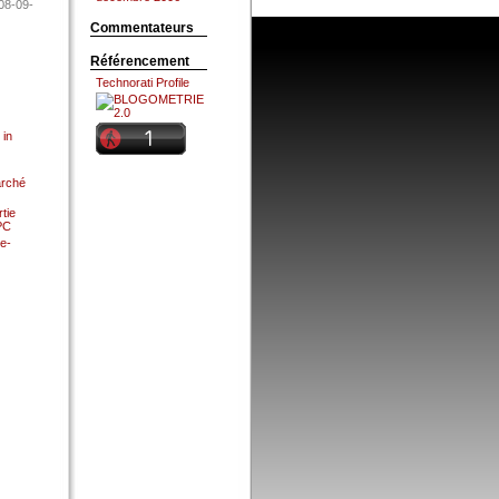
08-09-
Commentateurs
Référencement
Technorati Profile
 in
arché
tie
 PC
e-