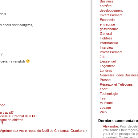
Business
carrière
developpement
-do »
Divertissement
Economie
entreprise
 chats sont bilingues
)
gastronomie
General
Hobbies
informatique
Interview
investissement
 ?
Job
oeia
» in english
L'essentiel
Logement
Londres
Nouvelles Idées Busines
Presse
Réseaux et Télécoms
sport
Technologie
Test
tourisme
ance
voyage
Web
 travail?
cielle sur l’achat d’un PC
gne en chiffres
Derniers commentair
 ?
Alexandre
: Pour décele
vrai sourir il faut regard
Agrémentez votre repas de Noël de Christmas Crackers
»
yeux c’est presque le p
important. On ne peut...