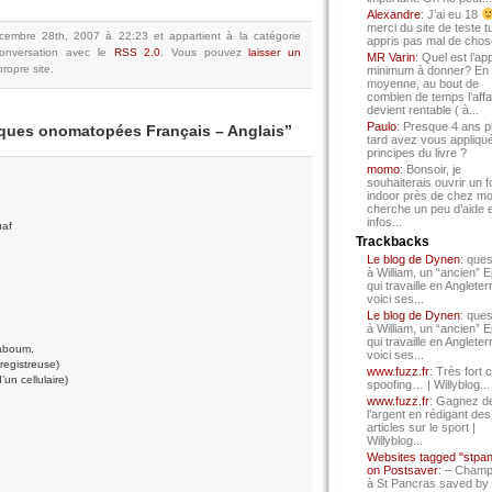
Alexandre
: J’ai eu 18
merci du site de teste t
écembre 28th, 2007 à 22:23
et appartient à la catégorie
appris pas mal de chos
onversation avec le
RSS 2.0
.
Vous pouvez
laisser un
MR Varin
: Quel est l’ap
ropre site.
minimum à donner? En
moyenne, au bout de
combien de temps l’affa
devient rentable ( à...
Paulo
: Presque 4 ans p
lques onomatopées Français – Anglais”
tard avez vous appliqué
principes du livre ?
momo
: Bonsoir, je
souhaiterais ouvrir un f
indoor près de chez mo
cherche un peu d’aide 
infos...
uaf
Trackbacks
Le blog de Dynen
: ques
à William, un “ancien” 
qui travaille en Angleter
voici ses...
Le blog de Dynen
: ques
à William, un “ancien” 
qui travaille en Angleter
aboum.
voici ses...
nregistreuse)
www.fuzz.fr
: Très fort 
’un cellulaire)
spoofing… | Willyblog...
www.fuzz.fr
: Gagnez d
l’argent en rédigant des
articles sur le sport |
Willyblog...
Websites tagged "stpa
on Postsaver
: – Cham
à St Pancras saved by