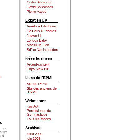
Cédric Annicette
David Boisseleau
Pierre Vaede
Expat en UK
Aurélia à Edimbourg
De Paris à Londres
Jayworld
London Baby
Monsieur Glob
StF et Nat in London
Idées business
Argent-content
Enjoy New Biz
s
Liens de l'EPMI
Site de l’EPMI
Site des anciens de
l’EPMI
Webmaster
Société
Pontoisienne de
Gymnastique
Tous les stades
es
Archives
r un
er les
juillet 2009
lus
juin 2009