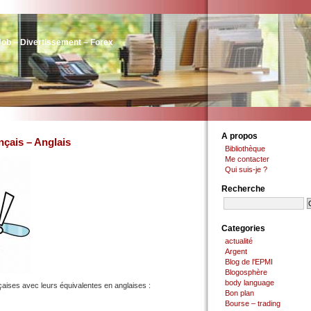
Job – Divertissement – Forex
A propos
çais – Anglais
Bibliothèque
Me contacter
Qui suis-je ?
Recherche
Categories
actualité
Argent
Blog de l'EPMI
Blogosphère
body language
nçaises avec leurs équivalentes en anglaises :
Bon plan
Bourse – trading