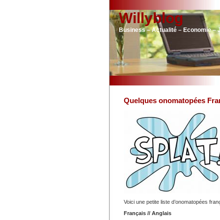
Willyblog
Business – Actualité – Economie – 
Quelques onomatopées Fran
Voici une petite liste d’onomatopées fra
Français // Anglais