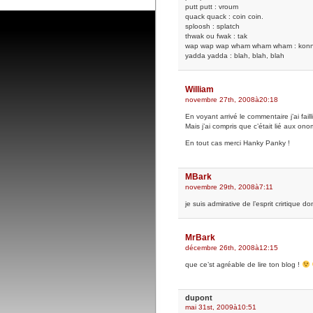
putt putt : vroum
quack quack : coin coin.
sploosh : splatch
thwak ou fwak : tak
wap wap wap wham wham wham : kon
yadda yadda : blah, blah, blah
William
novembre 27th, 2008à20:18
En voyant arrivé le commentaire j’ai fai
Mais j’ai compris que c’était lié aux on
En tout cas merci Hanky Panky !
MBark
novembre 29th, 2008à7:11
je suis admirative de l’esprit crirtique d
MrBark
décembre 26th, 2008à12:15
que ce’st agréable de lire ton blog !
dupont
mai 31st, 2009à10:51