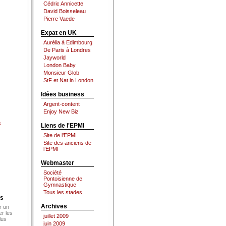
Cédric Annicette
David Boisseleau
Pierre Vaede
Expat en UK
Aurélia à Edimbourg
De Paris à Londres
Jayworld
London Baby
Monsieur Glob
StF et Nat in London
Idées business
Argent-content
Enjoy New Biz
s
Liens de l'EPMI
Site de l’EPMI
Site des anciens de
l’EPMI
Webmaster
Société
Pontoisienne de
Gymnastique
Tous les stades
es
Archives
r un
er les
juillet 2009
lus
juin 2009