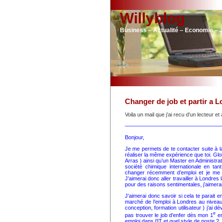
Willyblog
Business – Actualité – Economie – 
Changer de job et partir a L
Voila un mail que j’ai recu d’un lecteur e
——————————————————
Bonjour,
Je me permets de te contacter suite à la 
réaliser la même expérience que toi. Glo
Arras ) ainsi qu’un Master en Administra
société chimique internationale en ta
changer récemment d’emploi et je me 
J’aimerai donc aller travailler à Londres 
pour des raisons sentimentales, j’aimerai
J’aimerai donc savoir si cela te parait 
marché de l’emploi à Londres au niveau I
conception, formation utilisateur ) j’ai
e
pas trouver le job d’enfer dès mon 1
em
emploi dans l’IT et quel style de poste ?