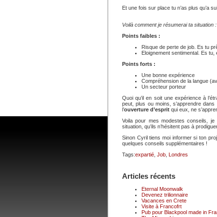
Et une fois sur place tu n’as plus qu’a s
Voilà comment je résumerai ta situation :
Points faibles :
Risque de perte de job. Es tu prê
Eloignement sentimental. Es tu, 
Points forts :
Une bonne expérience
Compréhension de la langue (avec
Un secteur porteur
Quoi qu’il en soit une expérience à l’ét
peut, plus ou moins, s’apprendre dans le
l’
ouverture d’esprit
qui eux, ne s’appre
Voila pour mes modestes conseils, j
situation, qu’ils n’hésitent pas à prodigu
Sinon Cyril tiens moi informer si ton proj
quelques conseils supplémentaires !
Tags:
expartié
,
Job
,
Londres
Articles récents
Eternal Moonwalk
Devenez trilionnaire
Vacances en Crete
Visite à Francofrt
Pub pour Blackpool made in Fr