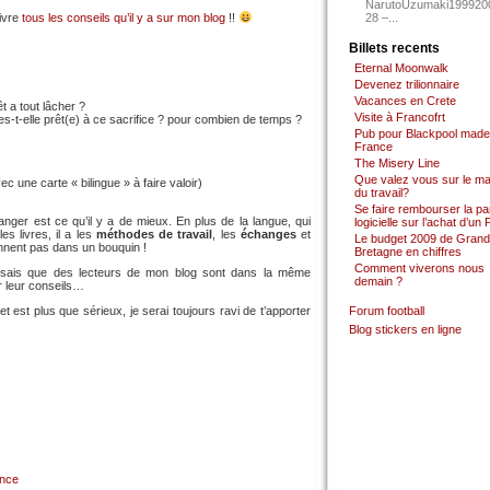
NarutoUzumaki199920
uivre
tous les conseils qu’il y a sur mon blog
!!
28 –...
Billets recents
Eternal Moonwalk
Devenez trilionnaire
Vacances en Crete
t a tout lâcher ?
Visite à Francofrt
es-t-elle prêt(e) à ce sacrifice ? pour combien de temps ?
Pub pour Blackpool made
France
The Misery Line
Que valez vous sur le m
 une carte « bilingue » à faire valoir)
du travail?
Se faire rembourser la par
ranger est ce qu’il y a de mieux. En plus de la langue, qui
logicielle sur l’achat d’un
s livres, il a les
méthodes de travail
, les
échanges
et
Le budget 2009 de Grand
nnent pas dans un bouquin !
Bretagne en chiffres
Comment viverons nous
e sais que des lecteurs de mon blog sont dans la même
demain ?
er leur conseils…
et est plus que sérieux, je serai toujours ravi de t’apporter
Forum football
Blog stickers en ligne
ance