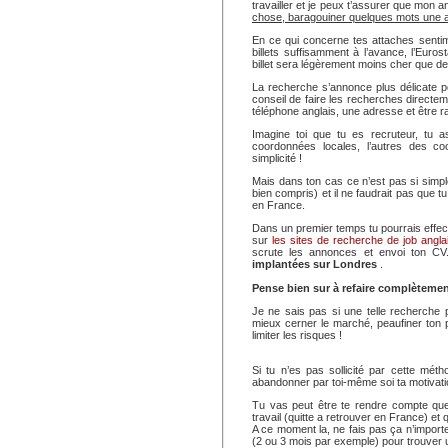
travailler et je peux t’assurer que mon an
chose, baragouiner quelques mots une a
En ce qui concerne tes attaches senti
billets suffisamment à l’avance, l’Euro
billet sera légèrement moins cher que de
La recherche s’annonce plus délicate pou
conseil de faire les recherches directe
téléphone anglais, une adresse et être r
Imagine toi que tu es recruteur, tu 
coordonnées locales, l’autres des co
simplicité !
Mais dans ton cas ce n’est pas si simple
bien compris) et il ne faudrait pas que t
en France.
Dans un premier temps tu pourrais effect
sur
les sites de recherche de job angla
scrute les annonces et envoi ton C
implantées sur Londres
.
Pense bien sur à refaire complètemen
Je ne sais pas si une telle recherche 
mieux cerner le marché, peaufiner ton pr
limiter les risques !
Si tu n’es pas sollicité par cette mé
abandonner par toi-même soi ta motivation
Tu vas peut être te rendre compte que
travail (quitte a retrouver en France) et q
A ce moment la, ne fais pas ça n’impor
(2 ou 3 mois par exemple) pour trouver u