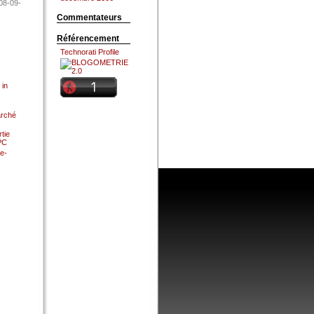
08-09-
Commentateurs
Référencement
Technorati Profile
 in
arché
tie
 PC
e-