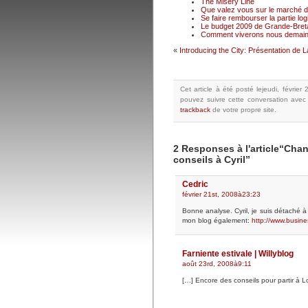
The Misery Line
Que valez vous sur le marché du
Se faire rembourser la partie logi
Le budget 2009 de Grande-Breta
Comment viverons nous demain
«
Introducing the City: Présentation de L
Cet article à été posté
lejeudi, février
pouvez suivre cette conversation avec
trackback
de votre propre site.
2 Responses à l'article“Chan
conseils à Cyril”
Cedric
février 21st, 2008à23:23
Bonne analyse. Cyril, je suis détaché à 
mon blog également:
http://www.busines
Farniente estivale | Willyblog
août 23rd, 2008à9:11
[…] Encore des conseils pour partir à 