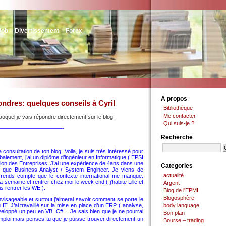
Job – Divertissement – Forex
A propos
ondres: quelques conseils à Cyril
Bibliothèque
Me contacter
t auquel je vais répondre directement sur le blog:
Qui suis-je ?
———————————-
Recherche
consultation de ton blog. Voila, je suis très intéressé pour
balement, j’ai un diplôme d’ingénieur en Informatique ( EPSI
tion des Entreprises. J’ai une expérience de 4ans dans une
Categories
nt que Business Analyst / System Engineer. Je viens de
actualité
rends compte que le contexte international me manque.
la semaine et rentrer chez moi le week end ( j’habite Lille et
Argent
s rentrer les WE ).
Blog de l'EPMI
Blogosphère
envisageable et surtout j’aimerai savoir comment se porte le
T. J’ai travaillé sur la mise en place d’un ERP ( analyse,
body language
 développé un peu en VB, C#… Je sais bien que je ne pourrai
Bon plan
ploi mais penses-tu que je puisse trouver directement un
Bourse – trading