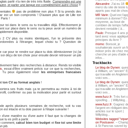
glais parlé n’a rien de très très fluide.
Comprendre est une
Alexandre
: J’ai eu 18
utre, et parler une langue est complètement autre chose
!!
merci du site de teste t
appris pas mal de chos
mentales
pas de problème non plus !! Si tu prends des
star est un bon compromis ! D’autant plus que de Lille ton
MR Varin
: Quel est l’ap
 Paris !
minimum à donner? En
moyenne, au bout de
r toi dans le sens ou tu travailles déjà. Effectivement je
combien de temps l’affa
ment sur place dans le sens ou tu peux avoir un numéro de
devient rentable ( à...
apidement disponible.
Paulo
: Presque 4 ans p
tard avez vous appliqué
as 2 CV plus ou moins identiques, l’un te présente des
principes du livre ?
ordonnées à l’étranger, lequel choisi tu ? Question de
momo
: Bonsoir, je
souhaiterais ouvrir un f
indoor près de chez mo
 car pour te rendre sur place tu dois démissionner (si j’ai
cherche un peu d’aide 
u soi déçu de ton choix pour ensuite devoir retrouver un job
infos...
Trackbacks
ivement faire des recherches à distance. Rends toi visible
Le blog de Dynen
: ques
is
, essai d’être vraiment précis sur ce que tu recherches,
à William, un “ancien” 
V. Tu peux également viser
les entreprises francaises
qui travaille en Angleter
voici ses...
Le blog de Dynen
: ques
t ton CV au format anglais
!
à William, un “ancien” 
portera ses fruits mais ça te permettra au moins à toi
de
qui travaille en Angleter
ofil, confirmer ou pas ta motivation pour partir et surtout
voici ses...
www.fuzz.fr
: Très fort 
spoofing… | Willyblog...
www.fuzz.fr
: Gagnez d
thode après plusieurs semaines de recherche, soit tu vas
l’argent en rédigant des
 est intacte et tu dois passer à l’étape suivante !
articles sur le sport |
Willyblog...
 d’une manière ou d’une autre il faut que tu changes de
Websites tagged "stpa
ue tu es prêt a partir.
on Postsaver
: – Cham
te comment,
calcul bien ton budget
et
fixe toi une limite
à St Pancras saved by
n job.