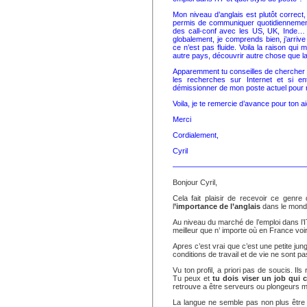
Mon niveau d’anglais est plutôt correct, l
permis de communiquer quotidiennement
des call-conf avec les US, UK, Inde…
globalement, je comprends bien, j’arrive
ce n’est pas fluide. Voila la raison qui 
autre pays, découvrir autre chose que l
Apparemment tu conseilles de chercher
les recherches sur Internet et si en
démissionner de mon poste actuel pour 
Voila, je te remercie d’avance pour ton a
Merci
Cordialement,
Cyril
——————————————————
Bonjour Cyril,
Cela fait plaisir de recevoir ce genr
l
’importance de l’anglais
dans le monde
Au niveau du marché de l’emploi dans l’I
meilleur que n’ importe où en France voi
Apres c’est vrai que c’est une petite jun
conditions de travail et de vie ne sont p
Vu ton profil, a priori pas de soucis. I
Tu peux et
tu dois viser un job qui c
retrouve a être serveurs ou plongeurs m
La langue ne semble pas non plus être un