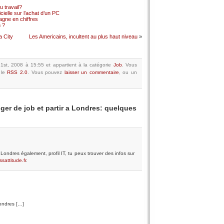
 travail?
cielle sur l’achat d’un PC
gne en chiffres
 ?
a City
Les Americains, incultent au plus haut niveau
»
 21st, 2008 à 15:55
et appartient à la catégorie
Job
.
Vous
 le
RSS 2.0
.
Vous pouvez
laisser un commentaire
, ou un
ger de job et partir a Londres: quelques
Londres également, profil IT, tu peux trouver des infos sur
sattitude.fr
.
Londres […]