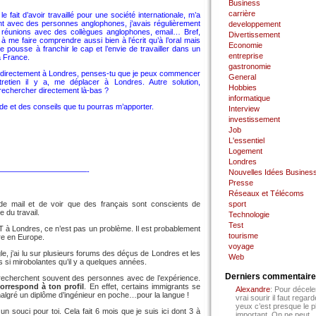
Business
carrière
e fait d’avoir travaillé pour une société internationale, m’a
 avec des personnes anglophones, j’avais régulièrement
developpement
 réunions avec des collègues anglophones, email… Bref,
Divertissement
 à me faire comprendre aussi bien à l’écrit qu’à l’oral mais
Economie
me pousse à franchir le cap et l’envie de travailler dans un
entreprise
a France.
gastronomie
 directement à Londres, penses-tu que je peux commencer
General
tretien il y a, me déplacer à Londres. Autre solution,
Hobbies
rechercher directement là-bas ?
informatique
ide et des conseils que tu pourras m’apporter.
Interview
investissement
Job
L'essentiel
Logement
Londres
———————————-
Nouvelles Idées Busines
Presse
Réseaux et Télécoms
e de mail et de voir que des français sont conscients de
sport
 du travail.
Technologie
Test
T à Londres, ce n’est pas un problème. Il est probablement
tourisme
re en Europe.
voyage
gle, j’ai lu sur plusieurs forums des déçus de Londres et les
Web
as si mirobolantes qu’il y a quelques années.
Derniers commentair
ls recherchent souvent des personnes avec de l’expérience.
orrespond à ton profil
. En effet, certains immigrants se
Alexandre
: Pour décele
algré un diplôme d’ingénieur en poche…pour la langue !
vrai sourir il faut regard
yeux c’est presque le p
 souci pour toi. Cela fait 6 mois que je suis ici dont 3 à
important. On ne peut...