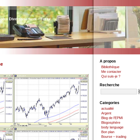
Job – Divertissement – Forex
A propos
ue
Bibliothèque
Me contacter
Qui suis-je ?
Recherche
Categories
actualité
Argent
Blog de l'EPMI
Blogosphère
body language
Bon plan
Bourse – trading