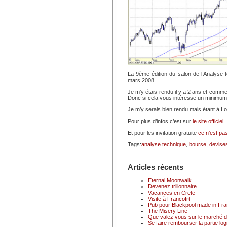
La 9ème édition du salon de l’Analyse t
mars 2008.
Je m’y étais rendu il y a 2 ans et comme
Donc si cela vous intéresse un minimum
Je m’y serais bien rendu mais étant à Lon
Pour plus d’infos c’est sur
le site officiel
Et pour les invitation gratuite
ce n’est pas
Tags:
analyse technique
,
bourse
,
devise
Articles récents
Eternal Moonwalk
Devenez trilionnaire
Vacances en Crete
Visite à Francofrt
Pub pour Blackpool made in Fr
The Misery Line
Que valez vous sur le marché du
Se faire rembourser la partie logi