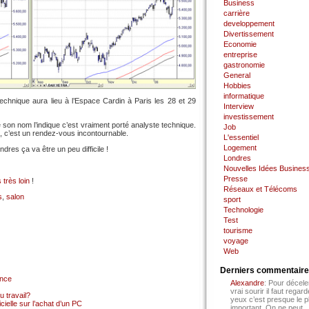
Business
carrière
developpement
Divertissement
Economie
entreprise
gastronomie
General
Hobbies
informatique
echnique aura lieu à l’Espace Cardin à Paris les 28 et 29
Interview
investissement
 son nom l’indique c’est vraiment porté analyste technique.
Job
, c’est un rendez-vous incontournable.
L'essentiel
Logement
dres ça va être un peu difficile !
Londres
Nouvelles Idées Busines
Presse
 très loin
!
Réseaux et Télécoms
s
,
salon
sport
Technologie
Test
tourisme
voyage
Web
Derniers commentair
ance
Alexandre
: Pour décele
vrai sourir il faut regard
 travail?
yeux c’est presque le p
cielle sur l’achat d’un PC
important. On ne peut...