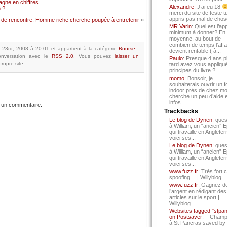
gne en chiffres
Alexandre
: J’ai eu 18
 ?
merci du site de teste t
appris pas mal de chos
e de rencontre: Homme riche cherche poupée à entretenir
»
MR Varin
: Quel est l’ap
minimum à donner? En
moyenne, au bout de
combien de temps l’affa
er 23rd, 2008 à 20:01
et appartient à la catégorie
Bourse -
devient rentable ( à...
nversation avec le
RSS 2.0
.
Vous pouvez
laisser un
Paulo
: Presque 4 ans p
ropre site.
tard avez vous appliqué
principes du livre ?
momo
: Bonsoir, je
souhaiterais ouvrir un f
indoor près de chez mo
cherche un peu d’aide 
infos...
 un commentaire.
Trackbacks
Le blog de Dynen
: ques
à William, un “ancien” 
qui travaille en Angleter
voici ses...
Le blog de Dynen
: ques
à William, un “ancien” 
qui travaille en Angleter
voici ses...
www.fuzz.fr
: Très fort 
spoofing… | Willyblog...
www.fuzz.fr
: Gagnez d
l’argent en rédigant des
articles sur le sport |
Willyblog...
Websites tagged "stpa
on Postsaver
: – Cham
à St Pancras saved by