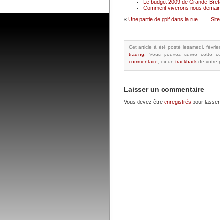
Le budget 2009 de Grande-Breta
Comment viverons nous demain
«
Une partie de golf dans la rue
Sit
Cet article à été posté
lesamedi, févri
trading
.
Vous pouvez suivre cette co
commentaire
, ou un
trackback
de votre p
Laisser un commentaire
Vous devez être
enregistrés
pour lasser