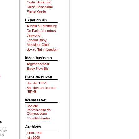
Cédric Annicette
David Boisseleau
Pierre Vaede
Expat en UK
Aurélia à Edimbourg
De Paris à Londres
Jayworld
London Baby
Monsieur Glob
StF et Nat in London
Idées business
Argent-content
Enjoy New Biz
s
Liens de l'EPMI
Site de l’EPMI
Site des anciens de
l’EPMI
Webmaster
Société
Pontoisienne de
Gymnastique
Tous les stades
es
Archives
r un
er les
juillet 2009
lus
juin 2009