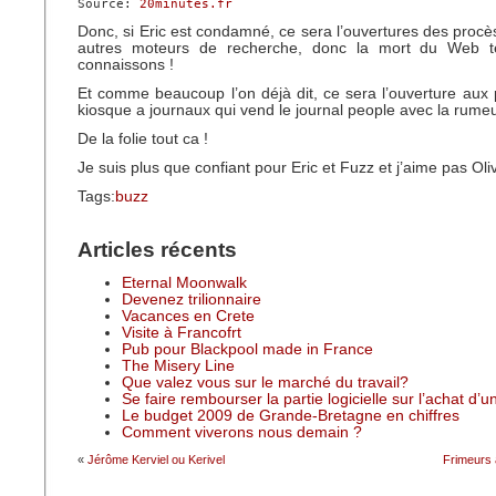
Source: 
20minutes.fr
Donc, si Eric est condamné, ce sera l’ouvertures des procè
autres moteurs de recherche, donc la mort du Web t
connaissons !
Et comme beaucoup l’on déjà dit, ce sera l’ouverture aux 
kiosque a journaux qui vend le journal people avec la rume
De la folie tout ca !
Je suis plus que confiant pour Eric et Fuzz et j’aime pas Oliv
Tags:
buzz
Articles récents
Eternal Moonwalk
Devenez trilionnaire
Vacances en Crete
Visite à Francofrt
Pub pour Blackpool made in France
The Misery Line
Que valez vous sur le marché du travail?
Se faire rembourser la partie logicielle sur l’achat d’
Le budget 2009 de Grande-Bretagne en chiffres
Comment viverons nous demain ?
«
Jérôme Kerviel ou Kerivel
Frimeurs 