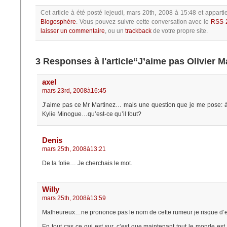
Cet article à été posté
lejeudi, mars 20th, 2008 à 15:48
et apparti
Blogosphère
.
Vous pouvez suivre cette conversation avec le
RSS 
laisser un commentaire
, ou un
trackback
de votre propre site.
3 Responses à l'article“J’aime pas Olivier M
axel
mars 23rd, 2008à16:45
J’aime pas ce Mr Martinez… mais une question que je me pose: à 
Kylie Minogue…qu’est-ce qu’il fout?
Denis
mars 25th, 2008à13:21
De la folie… Je cherchais le mot.
Willy
mars 25th, 2008à13:59
Malheureux…ne prononce pas le nom de cette rumeur je risque d’etr
En tout cas ce qui est sur, c’est que maintenant tout le monde est 