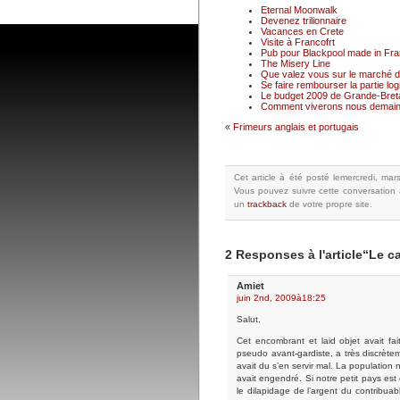
Eternal Moonwalk
Devenez trilionnaire
Vacances en Crete
Visite à Francofrt
Pub pour Blackpool made in Fr
The Misery Line
Que valez vous sur le marché du
Se faire rembourser la partie logi
Le budget 2009 de Grande-Breta
Comment viverons nous demain
«
Frimeurs anglais et portugais
Cet article à été posté
lemercredi, mar
Vous pouvez suivre cette conversation 
un
trackback
de votre propre site.
2 Responses à l'article“Le c
Amiet
juin 2nd, 2009à18:25
Salut,
Cet encombrant et laid objet avait f
pseudo avant-gardiste, a très discrète
avait du s’en servir mal. La population 
avait engendré. Si notre petit pays e
le dilapidage de l’argent du contribuabl