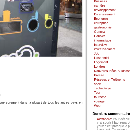
Business
carrière
developpement
Divertissement
Economie
entreprise
gastronomie
General
Hobbies
informatique
Interview
investissement
Job
L'essentiel
Logement
Londres
Nouvelles Idées Busines
Presse
Réseaux et Télécoms
sport
Technologie
Test
?
tourisme
voyage
 que surement dans la plupart de tous les autres pays en
Web
Derniers commentair
Alexandre
: Pour décele
vrai sourir il faut regard
yeux c’est presque le p
important. On ne peut...