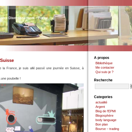
Job – Divertissement – Forex
A propos
 Suisse
Bibliothèque
Me contacter
e la France, je suis allé passé une journée en Suisse, à
Qui suis-je ?
…une poubelle !
Recherche
Categories
actualité
Argent
Blog de l'EPMI
Blogosphère
body language
Bon plan
Bourse – trading