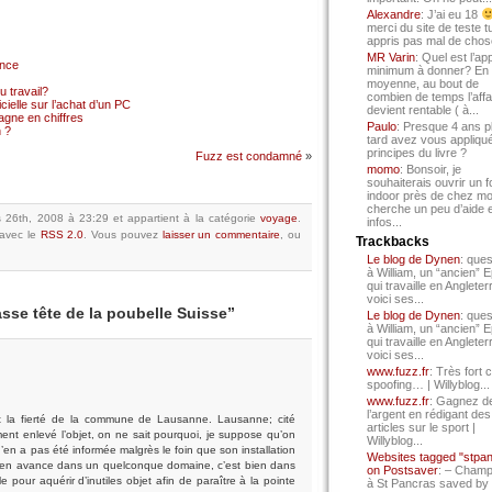
Alexandre
: J’ai eu 18
merci du site de teste t
appris pas mal de chos
MR Varin
: Quel est l’ap
ance
minimum à donner? En
moyenne, au bout de
 travail?
combien de temps l’affa
cielle sur l’achat d’un PC
devient rentable ( à...
gne en chiffres
Paulo
: Presque 4 ans p
 ?
tard avez vous appliqué
principes du livre ?
Fuzz est condamné
»
momo
: Bonsoir, je
souhaiterais ouvrir un f
indoor près de chez mo
cherche un peu d’aide 
s 26th, 2008 à 23:29
et appartient à la catégorie
voyage
.
infos...
avec le
RSS 2.0
.
Vous pouvez
laisser un commentaire
, ou
Trackbacks
Le blog de Dynen
: ques
à William, un “ancien” 
qui travaille en Angleter
voici ses...
asse tête de la poubelle Suisse”
Le blog de Dynen
: ques
à William, un “ancien” 
qui travaille en Angleter
voici ses...
www.fuzz.fr
: Très fort 
spoofing… | Willyblog...
www.fuzz.fr
: Gagnez d
l’argent en rédigant des
ait la fierté de la commune de Lausanne. Lausanne; cité
articles sur le sport |
ment enlevé l’objet, on ne sait pourquoi, je suppose qu’on
Willyblog...
n’en a pas été informée malgrès le foin que son installation
Websites tagged "stpa
st en avance dans un quelconque domaine, c’est bien dans
on Postsaver
: – Cham
e pour aquérir d’inutiles objet afin de paraître à la pointe
à St Pancras saved by