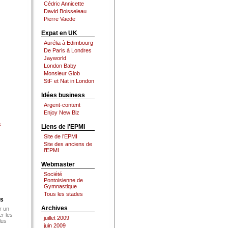
Cédric Annicette
David Boisseleau
Pierre Vaede
Expat en UK
Aurélia à Edimbourg
De Paris à Londres
Jayworld
London Baby
Monsieur Glob
StF et Nat in London
Idées business
Argent-content
Enjoy New Biz
s
Liens de l'EPMI
Site de l’EPMI
Site des anciens de
l’EPMI
Webmaster
Société
Pontoisienne de
Gymnastique
Tous les stades
es
Archives
r un
er les
juillet 2009
lus
juin 2009