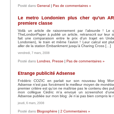
Posté dans
General
|
Pas de commentaires »
Le metro Londonien plus cher qu’un A
premiere classe
Voilà un article de raisonnement par l’absurde ! Le qu
TheLondonPaper à publié un article, retranscrit sur leur si
fait une comparaison entre le prix d’un trajet en Und
Londonien), le train et même l’avion ! Leur calcul est plut
aller de la station Embankment jusqu’à Charing Cross […]
vendredi, 7 mars, 2008
Posté dans
Londres
,
Presse
|
Pas de commentaires »
Etrange publicité Adsense
Frédéric COZIC en parlait sur son nouveau blog Mon
Adsense n’est pas forcément le meilleur moyen de monétis
premier critère est qu’on ne maîtrise pas le contenu des pub
mon collègue Cédric m’a envoyé un screenshot d’un
Adsense publiée sur mon blog: Je n’ai pas bien compris le 
jeudi, 6 mars, 2008
Posté dans
Blogosphère
|
2 Commentaires »