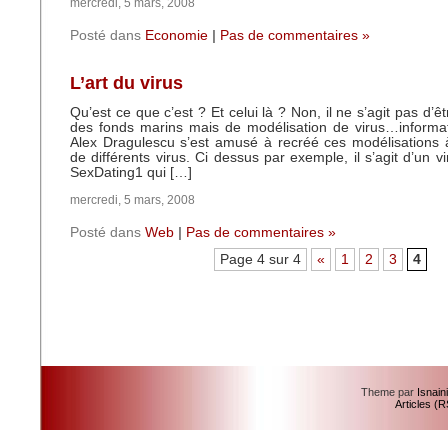
mercredi, 5 mars, 2008
Posté dans
Economie
|
Pas de commentaires »
L’art du virus
Qu’est ce que c’est ? Et celui là ? Non, il ne s’agit pas d’ê
des fonds marins mais de modélisation de virus…informati
Alex Dragulescu s’est amusé à recréé ces modélisations 
de différents virus. Ci dessus par exemple, il s’agit d’un 
SexDating1 qui […]
mercredi, 5 mars, 2008
Posté dans
Web
|
Pas de commentaires »
Page 4 sur 4
«
1
2
3
4
Theme par
Isnain
Articles (