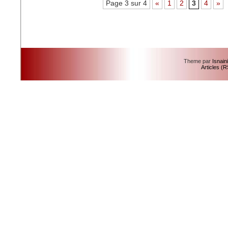
Page 3 sur 4
«
1
2
3
4
»
Theme par
Isnain
Articles (