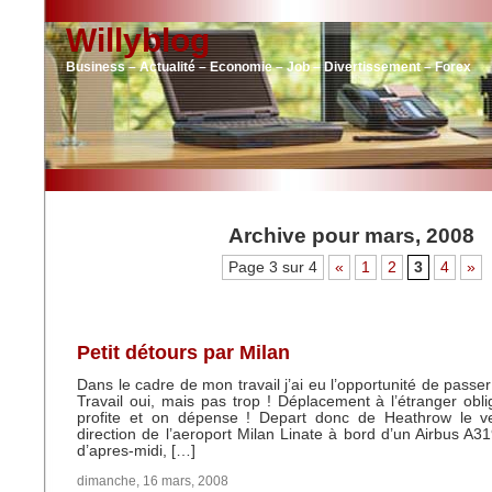
Willyblog
Business – Actualité – Economie – Job – Divertissement – Forex
Archive pour mars, 2008
Page 3 sur 4
«
1
2
3
4
»
Petit détours par Milan
Dans le cadre de mon travail j’ai eu l’opportunité de passer
Travail oui, mais pas trop ! Déplacement à l’étranger oblig
profite et on dépense ! Depart donc de Heathrow le v
direction de l’aeroport Milan Linate à bord d’un Airbus A31
d’apres-midi, […]
dimanche, 16 mars, 2008