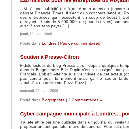
£35 millions pour les entreprises du Royau
Voilà une publicité qui à attiré mon attention (encore 
dans le Financial Times. Il s’agit d’un concours lancé au 
des entreprises qui nécessitent un coup de boost ! L’obj
attrayant: 7 lots de 5 000 000 de pounds (livres) sonnant
avec 3 ans sans payer […]
jeudi, 13 mars, 2008
Posté dans
Londres
|
Pas de commentaires »
Soutien à Presse-Citron
Fidèle lecteur du Blog Presse-citron depuis quelques temp
dans la Blogosphère Eric Dupin s’est vu assigné une pla
Français. L’objet: Atteinte à la vie privée de cet acteur (
pas connu pour le moment mais ça ne saurai tarde
« publié » un article sur Fuzz. Fuzz […]
mercredi, 12 mars, 2008
Posté dans
Blogosphère
|
2 Commentaires »
Cyber campagne municipale à Londres…pou
J’ai été attiré par une publicité dans un journal qui invitait 
proposer en tant que futur maire de Londres. Pour cela, L