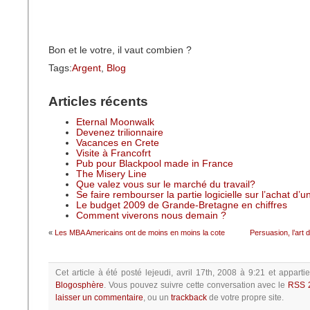
Bon et le votre, il vaut combien ?
Tags:
Argent
,
Blog
Articles récents
Eternal Moonwalk
Devenez trilionnaire
Vacances en Crete
Visite à Francofrt
Pub pour Blackpool made in France
The Misery Line
Que valez vous sur le marché du travail?
Se faire rembourser la partie logicielle sur l’achat d’
Le budget 2009 de Grande-Bretagne en chiffres
Comment viverons nous demain ?
«
Les MBA Americains ont de moins en moins la cote
Persuasion, l’art 
Cet article à été posté
lejeudi, avril 17th, 2008 à 9:21
et appartie
Blogosphère
.
Vous pouvez suivre cette conversation avec le
RSS 
laisser un commentaire
, ou un
trackback
de votre propre site.