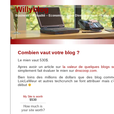
Willyblog
Business – Actualité – Economie – Job – Divertissement – Forex
Combien vaut votre blog ?
Le mien vaut 530$.
Apres avoir un article sur
la valeur de quelques blogs s
simplement fait évaluer le mien sur
dnscoop.com
.
Bien loins des millions de dollars que des blog comme
LoicLeMeur et autres techcrunch se font attribuer mais c
début
My Site is worth
$530
How much is
your site worth?