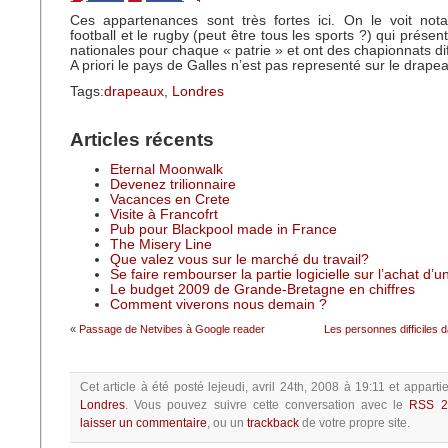
Ces appartenances sont très fortes ici. On le voit no
football et le rugby (peut être tous les sports ?) qui prése
nationales pour chaque « patrie » et ont des chapionnats dif
A priori le pays de Galles n’est pas representé sur le drape
Tags:
drapeaux
,
Londres
Articles récents
Eternal Moonwalk
Devenez trilionnaire
Vacances en Crete
Visite à Francofrt
Pub pour Blackpool made in France
The Misery Line
Que valez vous sur le marché du travail?
Se faire rembourser la partie logicielle sur l’achat d’
Le budget 2009 de Grande-Bretagne en chiffres
Comment viverons nous demain ?
«
Passage de Netvibes à Google reader
Les personnes difficiles 
Cet article à été posté
lejeudi, avril 24th, 2008 à 19:11
et apparti
Londres
.
Vous pouvez suivre cette conversation avec le
RSS 2
laisser un commentaire
, ou un
trackback
de votre propre site.