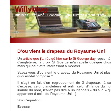
Willyblog
Business – Actualité – Economie – Job – Divertissement – Forex
D’ou vient le drapeau du Royaume Uni
Un
article que j’ai rédigé hier sur le St George day
repsenté 
d’angleterre, la croix St Goerge m’a rapellé quelque cho
mais qui peut être intéressant á montrer.
Savez vous d’ou vient le drapeau du Royaume Uni et plus
quoi est-t-il composé ?
Il s’agit en fait d’un regroupement de 3 drapeaux, á sa
d’ecosse, celui d’angleterre et enfin celui d’irlande du no
irlande du nord, n’allez pas dire á un irlandais « du sud »
appartient á celui du Royaume Uni…)
Voici l’équation:
Ecosse