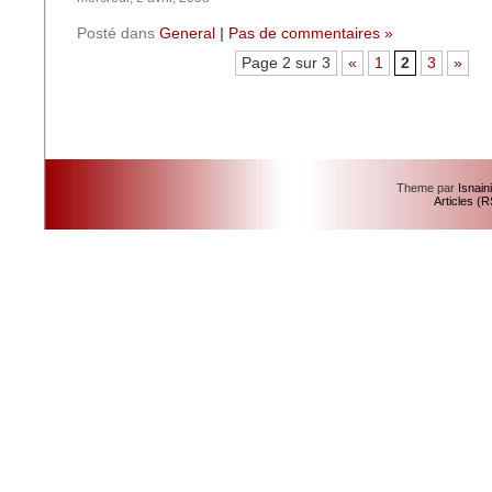
Posté dans
General
|
Pas de commentaires »
Page 2 sur 3
«
1
2
3
»
Theme par
Isnain
Articles (