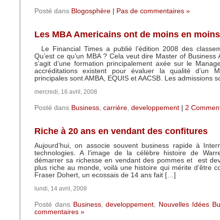
Posté dans
Blogosphère
|
Pas de commentaires »
Les MBA Americains ont de moins en moins 
Le Financial Times a publié l’édition 2008 des class
Qu’est ce qu’un MBA ? Cela veut dire Master of Business Ad
s’agit d’une formation principalement axée sur le Manag
accréditations existent pour évaluer la qualité d’un
principales sont AMBA, EQUIS et AACSB. Les admissions s
mercredi, 16 avril, 2008
Posté dans
Business
,
carrière
,
developpement
|
2 Comment
Riche à 20 ans en vendant des confitures
Aujourd’hui, on associe souvent business rapide à Inter
technologies. A l’image de la célèbre histoire de Warr
démarrer sa richesse en vendant des pommes et est de
plus riche au monde, voilà une histoire qui mérite d’être 
Fraser Dohert, un ecossais de 14 ans fait […]
lundi, 14 avril, 2008
Posté dans
Business
,
developpement
,
Nouvelles Idées Bu
commentaires »