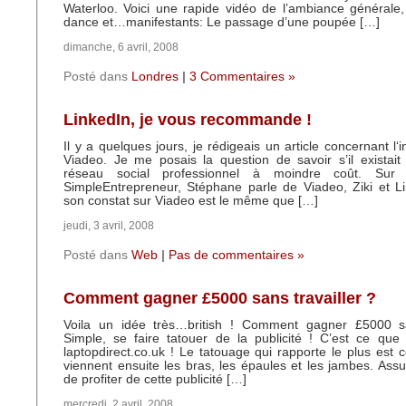
Waterloo. Voici une rapide vidéo de l’ambiance générale
dance et…manifestants: Le passage d’une poupée […]
dimanche, 6 avril, 2008
Posté dans
Londres
|
3 Commentaires »
LinkedIn, je vous recommande !
Il y a quelques jours, je rédigeais un article concernant l‘inut
Viadeo. Je me posais la question de savoir s’il existai
réseau social professionnel à moindre coût. Sur 
SimpleEntrepreneur, Stéphane parle de Viadeo, Ziki et Lin
son constat sur Viadeo est le même que […]
jeudi, 3 avril, 2008
Posté dans
Web
|
Pas de commentaires »
Comment gagner £5000 sans travailler ?
Voila un idée très…british ! Comment gagner £5000 sa
Simple, se faire tatouer de la publicité ! C’est ce que
laptopdirect.co.uk ! Le tatouage qui rapporte le plus est ce
viennent ensuite les bras, les épaules et les jambes. Ass
de profiter de cette publicité […]
mercredi, 2 avril, 2008