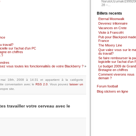
e
NarutoUzumaki199920
28 –...
Billets recents
Eternal Moonwalk
Devenez trilionnaire
Vacances en Crete
Visite à Francofrt
Pub pour Blackpool made
ance
France
 travail?
The Misery Line
cielle sur l’achat d’un PC
Que valez vous sur le m
gne en chiffres
du travail?
 ?
Se faire rembourser la par
logicielle sur l’achat d’un
Londres
lisez vous toutes les fonctionnalités de votre Blackberry ?
»
Le budget 2009 de Grand
Bretagne en chiffres
Comment viverons nous
demain ?
 mai 18th, 2008 à 14:31
et appartient à la catégorie
tte conversation avec le
RSS 2.0
.
Vous pouvez
laisser un
Forum football
ropre site.
Blog stickers en ligne
es travailler votre cerveau avec le