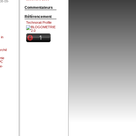
08-09-
Commentateurs
Référencement
Technorati Profile
 in
arché
tie
 PC
e-