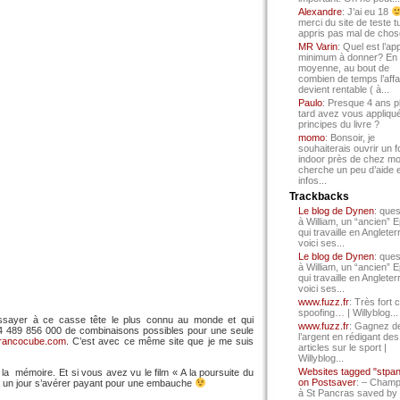
Alexandre
: J’ai eu 18
merci du site de teste t
appris pas mal de chos
MR Varin
: Quel est l’ap
minimum à donner? En
moyenne, au bout de
combien de temps l’affa
devient rentable ( à...
Paulo
: Presque 4 ans p
tard avez vous appliqué
principes du livre ?
momo
: Bonsoir, je
souhaiterais ouvrir un f
indoor près de chez mo
cherche un peu d’aide 
infos...
Trackbacks
Le blog de Dynen
: ques
à William, un “ancien” 
qui travaille en Angleter
voici ses...
Le blog de Dynen
: ques
à William, un “ancien” 
qui travaille en Angleter
voici ses...
www.fuzz.fr
: Très fort 
spoofing… | Willyblog...
ssayer à ce casse tête le plus connu au monde et qui
www.fuzz.fr
: Gagnez d
 489 856 000 de combinaisons possibles pour une seule
l’argent en rédigant des
francocube.com
. C’est avec ce même site que je me suis
articles sur le sport |
Willyblog...
Websites tagged "stpa
la mémoire. Et si vous avez vu le film « A la poursuite du
on Postsaver
: – Cham
re un jour s’avérer payant pour une embauche
à St Pancras saved by