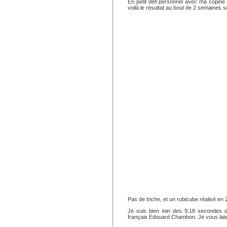
En petit défi personnel avec ma copine
voilà le résultat au bout de 2 semaines 
Pas de triche, et un rubicube réalisé en 
Je suis bien loin des 9.18 secondes d
français Edouard Chambon. Je vous laiss