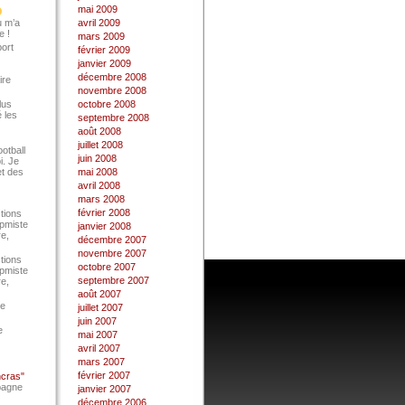
mai 2009
u m’a
avril 2009
e !
mars 2009
port
février 2009
janvier 2009
décembre 2008
ire
novembre 2008
lus
octobre 2008
 les
septembre 2008
août 2008
juillet 2008
ootball
juin 2008
i. Je
et des
mai 2008
avril 2008
mars 2008
février 2008
tions
Epmiste
janvier 2008
re,
décembre 2007
novembre 2007
tions
octobre 2007
Epmiste
septembre 2007
re,
août 2007
ce
juillet 2007
juin 2007
e
mai 2007
avril 2007
mars 2007
février 2007
ncras"
pagne
janvier 2007
décembre 2006