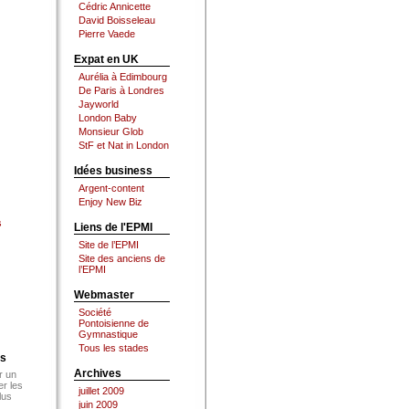
Cédric Annicette
David Boisseleau
Pierre Vaede
Expat en UK
Aurélia à Edimbourg
De Paris à Londres
Jayworld
London Baby
Monsieur Glob
StF et Nat in London
Idées business
Argent-content
Enjoy New Biz
s
Liens de l'EPMI
Site de l’EPMI
Site des anciens de
l’EPMI
Webmaster
Société
Pontoisienne de
Gymnastique
Tous les stades
es
Archives
r un
er les
juillet 2009
lus
juin 2009