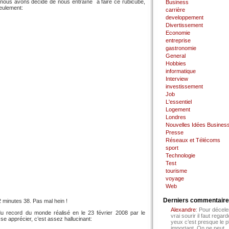
 nous avons décidé de nous entraîné à faire ce rubicube,
Business
seulement:
carrière
developpement
Divertissement
Economie
entreprise
gastronomie
General
Hobbies
informatique
Interview
investissement
Job
L'essentiel
Logement
Londres
Nouvelles Idées Busines
Presse
Réseaux et Télécoms
sport
Technologie
Test
tourisme
voyage
Web
Derniers commentair
2 minutes 38. Pas mal hein !
Alexandre
: Pour décele
u record du monde réalisé en le 23 février 2008 par le
vrai sourir il faut regard
e apprécier, c’est assez hallucinant:
yeux c’est presque le p
important. On ne peut...