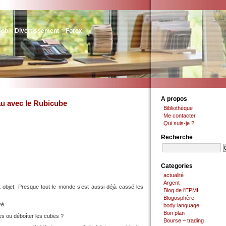
Job – Divertissement – Forex
A propos
eau avec le Rubicube
Bibliothèque
Me contacter
Qui suis-je ?
Recherche
Categories
actualité
Argent
 objet. Presque tout le monde s’est aussi déjà cassé les
Blog de l'EPMI
Blogosphère
vé.
body language
Bon plan
tes ou déboîter les cubes ?
Bourse – trading