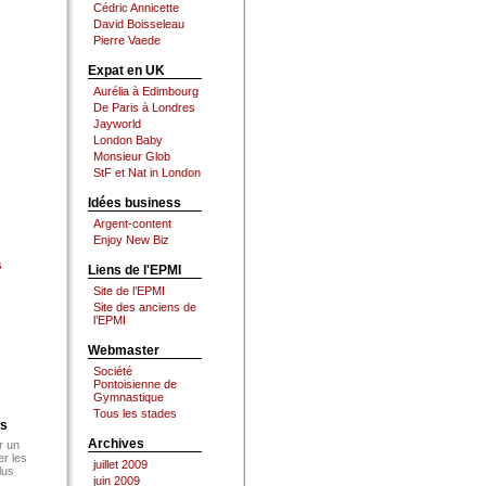
Cédric Annicette
David Boisseleau
Pierre Vaede
Expat en UK
Aurélia à Edimbourg
De Paris à Londres
Jayworld
London Baby
Monsieur Glob
StF et Nat in London
Idées business
Argent-content
Enjoy New Biz
s
Liens de l'EPMI
Site de l’EPMI
Site des anciens de
l’EPMI
Webmaster
Société
Pontoisienne de
Gymnastique
Tous les stades
es
Archives
r un
er les
juillet 2009
lus
juin 2009