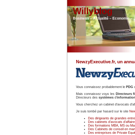
Willyblog
Business – Actualité – Economie – 
NewzyExecutive.fr, un annu
Vous connaissez probablement le
PDG
Mais connaissez vous les
Directeurs 
Directeurs des
systèmes
d’
informatio
Vous cherchez un cabinet d’avocats d’af
Je suis tombé par hasard sur le site
New
Des dirigeants de grandes entre
Des cabinets d’avocats d’affair
Des formations MBA, MS ou Ma
Des Cabinets de conseil en man
Des entreprises de Private Equi