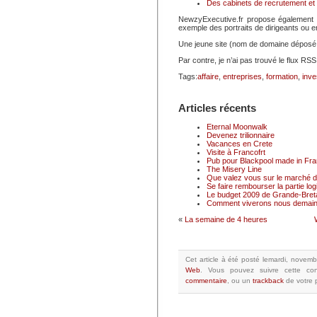
Des cabinets de recrutement et
NewzyExecutive.fr propose également
exemple des portraits de dirigeants ou
Une jeune site (nom de domaine déposé e
Par contre, je n’ai pas trouvé le flux R
Tags:
affaire
,
entreprises
,
formation
,
inve
Articles récents
Eternal Moonwalk
Devenez trilionnaire
Vacances en Crete
Visite à Francofrt
Pub pour Blackpool made in Fr
The Misery Line
Que valez vous sur le marché du
Se faire rembourser la partie logi
Le budget 2009 de Grande-Breta
Comment viverons nous demain
«
La semaine de 4 heures
Cet article à été posté
lemardi, novemb
Web
.
Vous pouvez suivre cette con
commentaire
, ou un
trackback
de votre p