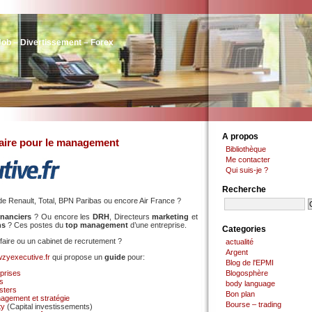
Job – Divertissement – Forex
A propos
aire pour le management
Bibliothèque
Me contacter
Qui suis-je ?
Recherche
de Renault, Total, BPN Paribas ou encore Air France ?
financiers
? Ou encore les
DRH
, Directeurs
marketing
et
ns
? Ces postes du
top management
d’une entreprise.
Categories
faire ou un cabinet de recrutement ?
actualité
Argent
zyexecutive.fr
qui propose un
guide
pour:
Blog de l'EPMI
prises
Blogosphère
es
body language
sters
Bon plan
agement et stratégie
Bourse – trading
ty
(Capital investissements)