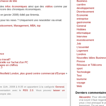
 chasse de tête
Business
carrière
 des
infos économiques
ainsi que des
vidéos
comme par
developpement
 encore des chroniques économiques.
Divertissement
n janvier 2008) édité par Artemia.
Economie
entreprise
SS pour les news ? Uniquement une newsletter via email.
gastronomie
stissement
,
Management
,
MBA
,
top
General
Hobbies
informatique
Interview
investissement
Job
L'essentiel
Logement
ance
Londres
Nouvelles Idées Busines
 travail?
Presse
cielle sur l’achat d’un PC
Réseaux et Télécoms
gne en chiffres
 ?
sport
Technologie
Westfield London, plus grand centre commercial d’Europe
»
Test
tourisme
voyage
Web
re 11th, 2008 à 8:35
et appartient à la catégorie
General
,
versation avec le
RSS 2.0
.
Vous pouvez
laisser un
Derniers commentair
ropre site.
Alexandre
: Pour décele
vrai sourir il faut regard
yeux c’est presque le p
important. On ne peut...