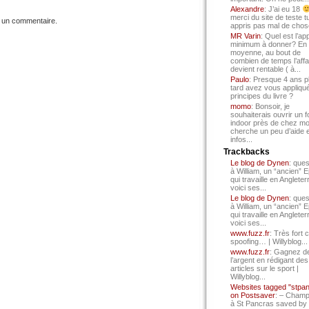
Alexandre
: J’ai eu 18
merci du site de teste t
 un commentaire.
appris pas mal de chos
MR Varin
: Quel est l’ap
minimum à donner? En
moyenne, au bout de
combien de temps l’affa
devient rentable ( à...
Paulo
: Presque 4 ans p
tard avez vous appliqué
principes du livre ?
momo
: Bonsoir, je
souhaiterais ouvrir un f
indoor près de chez mo
cherche un peu d’aide 
infos...
Trackbacks
Le blog de Dynen
: ques
à William, un “ancien” 
qui travaille en Angleter
voici ses...
Le blog de Dynen
: ques
à William, un “ancien” 
qui travaille en Angleter
voici ses...
www.fuzz.fr
: Très fort 
spoofing… | Willyblog...
www.fuzz.fr
: Gagnez d
l’argent en rédigant des
articles sur le sport |
Willyblog...
Websites tagged "stpa
on Postsaver
: – Cham
à St Pancras saved by