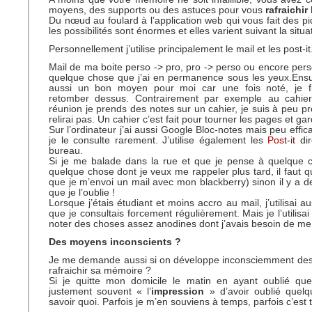
moyens, des supports ou des astuces pour vous
rafraichir
Du nœud au foulard à l’application web qui vous fait des pi
les possibilités sont énormes et elles varient suivant la situa
Personnellement j’utilise principalement le mail et les post-it
Mail de ma boite perso -> pro, pro -> perso ou encore perso
quelque chose que j’ai en permanence sous les yeux.Ensuit
aussi un bon moyen pour moi car une fois noté, je fi
retomber dessus. Contrairement par exemple au cahier.
réunion je prends des notes sur un cahier, je suis à peu pr
relirai pas. Un cahier c’est fait pour tourner les pages et g
Sur l’ordinateur j’ai aussi Google Bloc-notes mais peu effi
je le consulte rarement. J’utilise également les
Post-it
dir
bureau.
Si je me balade dans la rue et que je pense à quelque c
quelque chose dont je veux me rappeler plus tard, il faut q
que je m’envoi un mail avec mon blackberry) sinon il y a d
que je l’oublie !
Lorsque j’étais étudiant et moins accro au mail, j’utilisai
que je consultais forcement régulièrement. Mais je l’utilis
noter des choses assez anodines dont j’avais besoin de me
Des moyens inconscients ?
Je me demande aussi si on développe inconsciemment de
rafraichir sa mémoire ?
Si je quitte mon domicile le matin en ayant oublié quel
justement souvent « l’
impression
» d’avoir oublié quel
savoir quoi. Parfois je m’en souviens à temps, parfois c’est t