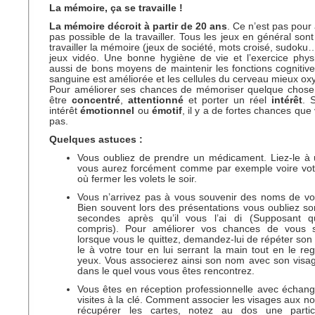
La mémoire, ça se travaille !
La mémoire
décroit à partir de
20 ans
. Ce n’est pas pour 
pas possible de la travailler. Tous les jeux en général son
travailler la mémoire (jeux de société, mots croisé, sudoku
jeux vidéo. Une bonne hygiène de vie et l’exercice phys
aussi de bons moyens de maintenir les fonctions cognitives
sanguine est améliorée et les cellules du cerveau mieux o
Pour améliorer ses chances de mémoriser quelque chose, 
être
concentré
,
attentionné
et porter un réel
intérêt
. 
intérêt
émotionnel
ou
émotif
, il y a de fortes chances que
pas.
Quelques astuces :
Vous oubliez de prendre un médicament. Liez-le à 
vous aurez forcément comme par exemple voire votr
où fermer les volets le soir.
Vous n’arrivez pas à vous souvenir des noms de vos
Bien souvent lors des présentations vous oubliez 
secondes après qu’il vous l’ai di (Supposant q
compris). Pour améliorer vos chances de vous s
lorsque vous le quittez, demandez-lui de répéter son
le à votre tour en lui serrant la main tout en le re
yeux. Vous associerez ainsi son nom avec son visag
dans le quel vous vous êtes rencontrez.
Vous êtes en réception professionnelle avec échan
visites à la clé. Comment associer les visages aux no
récupérer les cartes, notez au dos une partic