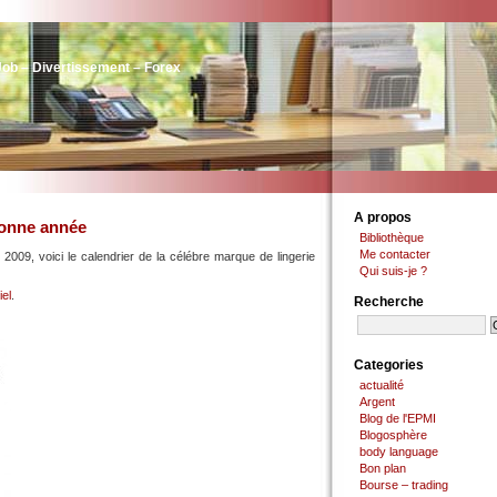
Job – Divertissement – Forex
A propos
Bonne année
Bibliothèque
Me contacter
r 2009, voici le calendrier de la célébre marque de lingerie
Qui suis-je ?
iel
.
Recherche
Categories
actualité
Argent
Blog de l'EPMI
Blogosphère
body language
Bon plan
Bourse – trading