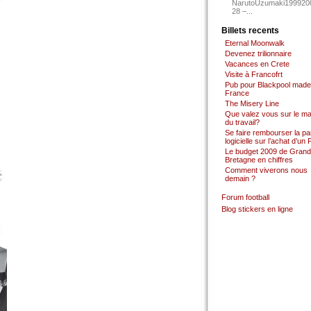
NarutoUzumaki199920
28 –...
Billets recents
Eternal Moonwalk
Devenez trilionnaire
Vacances en Crete
Visite à Francofrt
Pub pour Blackpool made
France
The Misery Line
Que valez vous sur le m
du travail?
Se faire rembourser la par
logicielle sur l’achat d’un
Le budget 2009 de Grand
Bretagne en chiffres
Comment viverons nous
demain ?
Forum football
Blog stickers en ligne