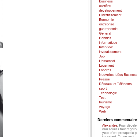
Business
carrière
developpement
Divertissement
Economie
entreprise
gastronomie
General
Hobbies
informatique
Interview
investissement
Job
L'essentiel
Logement
Londres
Nouvelles Idées Busines
Presse
Réseaux et Télécoms
sport
Technologie
Test
tourisme
voyage
Web
Derniers commentair
Alexandre
: Pour décele
vrai sourir il faut regard
yeux c’est presque le p
important. On ne peut...