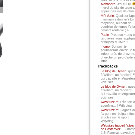
Alexandre
: J’ai eu 18
merci du site de teste t
appris pas mal de chos
MR Varin
: Quel est l’ap
minimum à donner? En
moyenne, au bout de
combien de temps l’affa
devient rentable ( à...
Paulo
: Presque 4 ans p
tard avez vous appliqué
principes du livre ?
momo
: Bonsoir, je
souhaiterais ouvrir un f
indoor près de chez mo
cherche un peu d’aide 
infos...
Trackbacks
Le blog de Dynen
: ques
à William, un “ancien” 
qui travaille en Angleter
voici ses...
Le blog de Dynen
: ques
à William, un “ancien” 
qui travaille en Angleter
voici ses...
www.fuzz.fr
: Très fort 
spoofing… | Willyblog...
www.fuzz.fr
: Gagnez d
l’argent en rédigant des
articles sur le sport |
Willyblog...
Websites tagged "stpa
on Postsaver
: – Cham
à St Pancras saved by