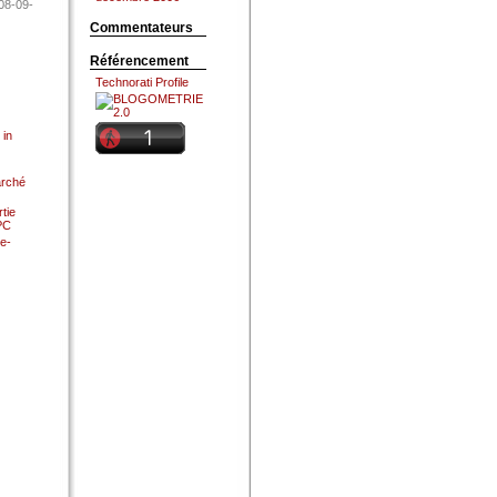
08-09-
Commentateurs
Référencement
Technorati Profile
 in
arché
tie
 PC
e-