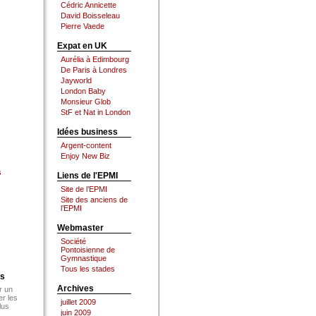
Cédric Annicette
David Boisseleau
Pierre Vaede
Expat en UK
Aurélia à Edimbourg
De Paris à Londres
Jayworld
London Baby
Monsieur Glob
StF et Nat in London
Idées business
Argent-content
Enjoy New Biz
s
Liens de l'EPMI
Site de l’EPMI
Site des anciens de
l’EPMI
Webmaster
Société
Pontoisienne de
Gymnastique
Tous les stades
es
Archives
r un
er les
juillet 2009
lus
juin 2009