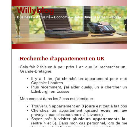
Willyblog
Business – Actualité – Economie – Job – Divertissement – Forex
Recherche d’appartement en UK
Cela fait 2 fois en à peu près 1 an que j’ai rechercher u
Grande-Bretagne:
Il y a 1 an, j’ai cherché un appartement pour m
Capitale: Londres
Plus récemment, j’ai aider quelqu’un à chercher u
Edinburgh en Écosse.
Mon constat dans les 2 cas est identique:
Trouver un appartement en
3 jours
est tout à fait pos
Cherchez un appartement
quand vous en av
prévoyez pas plusieurs mois à l’avance)
Soyez prêt à
visiter plusieurs appartements l
(entre 4 et 6). Dans mon cas personnel, lors de m