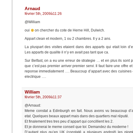
Arnaud
février 5th, 2009à11:26
@William
oui
on chercher du cote de Herne Hill, Dulwich.
Appart clean et modern, 1 ou 2 chambres. Il y a 2 ans.
La pluspart des visites etaient dans des apparts qui etait loin d
Les apparts de qualite il n’y en avait pas tant que ca.
Sur Belfast, on a eu une erreur de strategie … et en plus ils sont 
que c’est pas premier arriver premier servi. Il faut faire une offre e
reponse immediatement …. Beaucoup d’appart avec des cuisines
electrique ….
William
février 5th, 2009à11:37
@Arnaud:
Meme constat a Edinburgh en fait. Nous avons vu beaucoup d’a
etat. Quelques beaux appart mais dans des quartiers mal réputé.
Et finalement tres tres peu d’appart qui concillient les 2.
Et je donnerai le meme conseil que toi: Demandez du moderne !
D’autant plus qu’en UK (constaté a plusieurs endroit) les plom