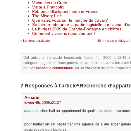
Vacances en Crete
Visite à Francofrt
Pub pour Blackpool made in France
The Misery Line
Que valez vous sur le marché du travail?
Se faire rembourser la partie logicielle sur l’achat d’
Le budget 2009 de Grande-Bretagne en chiffres
Comment viverons nous demain ?
«
Londres paralysée
30 km sous un blizzard
Cet article à été posté
lemercredi, février 4th, 2009 à 18:49
e
catégorie
Logement
.
Vous pouvez suivre cette conversation avec 
pouvez
laisser un commentaire
, ou un
trackback
de votre propre site
7 Responses à l'article“Recherche d’appar
Arnaud
février 4th, 2009à21:37
quand on cherchait un appartement de qualite sur londres ca nous a
….
pour belfast on est passe par une agence ca a ete super galere
aussi souple qu’a Londres …