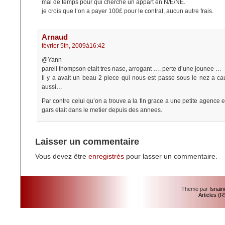
mal de temps pour qui cherche un appart en N/E/NE.
je crois que l’on a payer 100£ pour le contrat, aucun autre frais.
Arnaud
février 5th, 2009à16:42
@Yann
pareil thompson etait tres nase, arrogant …. perte d’une jounee …
Il y a avait un beau 2 piece qui nous est passe sous le nez a c
aussi…
Par contre celui qu’on a trouve a la fin grace a une petite agence et
gars etait dans le metier depuis des annees.
Laisser un commentaire
Vous devez être
enregistrés
pour lasser un commentaire.
Theme par
Isnain
Articles (