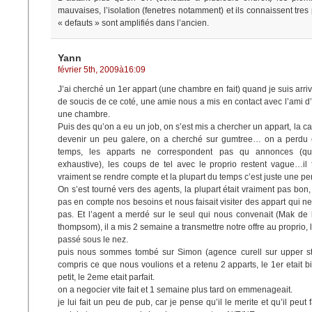
mauvaises, l’isolation (fenetres notamment) et ils connaissent tres
« defauts » sont amplifiés dans l’ancien.
Yann
février 5th, 2009à16:09
J’ai cherché un 1er appart (une chambre en fait) quand je suis arri
de soucis de ce coté, une amie nous a mis en contact avec l’ami d’
une chambre.
Puis des qu’on a eu un job, on s’est mis a chercher un appart, la 
devenir un peu galere, on a cherché sur gumtree… on a perd
temps, les apparts ne correspondent pas qu annonces (qu
exhaustive), les coups de tel avec le proprio restent vague…il f
vraiment se rendre compte et la plupart du temps c’est juste une pe
On s’est tourné vers des agents, la plupart était vraiment pas bon,
pas en compte nos besoins et nous faisait visiter des appart qui n
pas. Et l’agent a merdé sur le seul qui nous convenait (Mak de
thompsom), il a mis 2 semaine a transmettre notre offre au proprio, 
passé sous le nez.
puis nous sommes tombé sur Simon (agence curell sur upper st
compris ce que nous voulions et a retenu 2 apparts, le 1er etait 
petit, le 2eme etait parfait.
on a negocier vite fait et 1 semaine plus tard on emmenageait.
je lui fait un peu de pub, car je pense qu’il le merite et qu’il peut