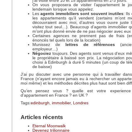
j’ai visité entre 10 et 15 appartements en 2-3 jours.
On vous proposera de visiter l’appartement le 
lendemain lorsque vous appelez.
Les
agents immobiliers sont souvent inutiles
: Il
les appartements qu’il vendent (certains m’ont mê
découvraient avec moi, d’autres vous ouvre juste 
visitez tout seul…). Beaucoup d’agents immobilier qu
m’ont plus donné envie de ne pas négocier avec eux q
Certaines agences ne prennent pas de frais (e
énoncés tel quels lors de la location)
Munissez de
lettres de références
(anci
employeur…)
Négociez
toujours. Des agents sont venus d’eux m
le propriétaire à baissé son prix. La négociation po
choisi à Edinburgh à duré 5 minutes (un coup de t
de baisse)
J’ai pu discuter avec une personne qui à travailler dans
France (n’ayant encore jamais eu à rechercher un appart
moi même) et les méthodes décrites plus haut sont bien dif
Qu’en pensez vous ? quelle est votre experience
d’appartement en France ? en UK ?
Tags:
edinburgh
,
immobilier
,
Londres
Articles récents
Eternal Moonwalk
Devenez trilionnaire