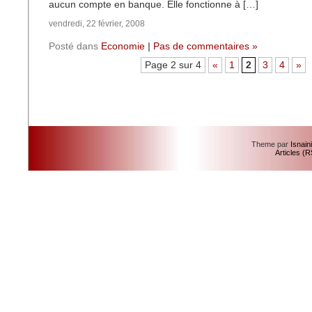
aucun compte en banque. Elle fonctionne à […]
vendredi, 22 février, 2008
Posté dans
Economie
|
Pas de commentaires »
Page 2 sur 4
«
1
2
3
4
»
Theme par
Isnain
Articles (