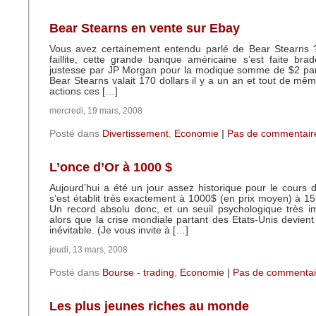
Bear Stearns en vente sur Ebay
Vous avez certainement entendu parlé de Bear Stearns 
faillite, cette grande banque américaine s’est faite br
justesse par JP Morgan pour la modique somme de $2 par 
Bear Stearns valait 170 dollars il y a un an et tout de mêm
actions ces […]
mercredi, 19 mars, 2008
Posté dans
Divertissement
,
Economie
|
Pas de commentair
L’once d’Or à 1000 $
Aujourd’hui a été un jour assez historique pour le cours de
s’est établit très exactement à 1000$ (en prix moyen) à 15
Un record absolu donc, et un seuil psychologique très im
alors que la crise mondiale partant des Etats-Unis devient
inévitable. (Je vous invite à […]
jeudi, 13 mars, 2008
Posté dans
Bourse - trading
,
Economie
|
Pas de commentai
Les plus jeunes riches au monde