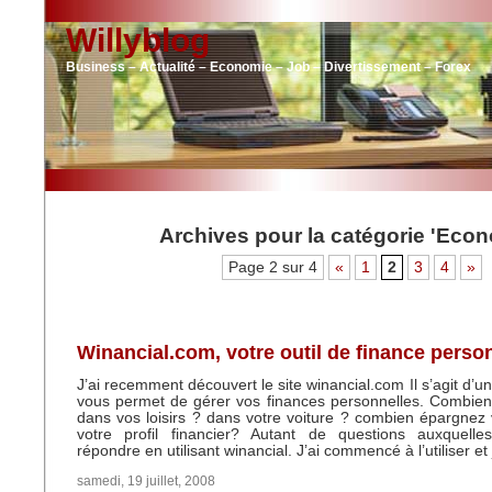
Willyblog
Business – Actualité – Economie – Job – Divertissement – Forex
Archives pour la catégorie 'Econ
Page 2 sur 4
«
1
2
3
4
»
Winancial.com, votre outil de finance perso
J’ai recemment découvert le site winancial.com Il s’agit d’un 
vous permet de gérer vos finances personnelles. Combie
dans vos loisirs ? dans votre voiture ? combien épargnez
votre profil financier? Autant de questions auxquell
répondre en utilisant winancial. J’ai commencé à l’utiliser et
samedi, 19 juillet, 2008