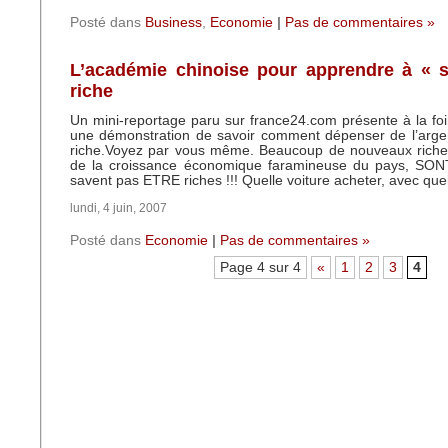
Posté dans
Business
,
Economie
|
Pas de commentaires »
L’académie chinoise pour apprendre à « s
riche
Un mini-reportage paru sur france24.com présente à la fo
une démonstration de savoir comment dépenser de l’arge
riche.Voyez par vous même. Beaucoup de nouveaux riches
de la croissance économique faramineuse du pays, SON
savent pas ETRE riches !!! Quelle voiture acheter, avec que
lundi, 4 juin, 2007
Posté dans
Economie
|
Pas de commentaires »
Page 4 sur 4
«
1
2
3
4