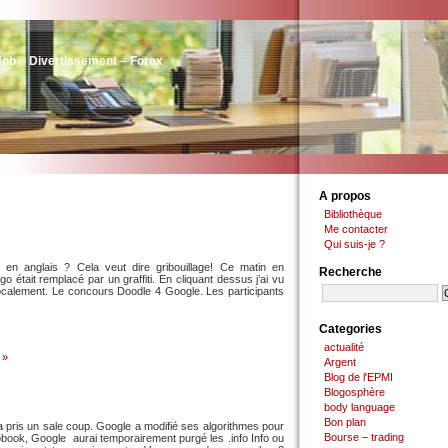
Job – Divertissement – Forex
A propos
Bibliothèque
Me contacter
Qui suis-je ?
en anglais ? Cela veut dire gribouillage! Ce matin en
Recherche
 était remplacé par un graffiti. En cliquant dessus j’ai vu
 localement. Le concours Doodle 4 Google. Les participants
Categories
actualité
 »
Argent
Blog de l'EPMI
Blogosphère
body language
Bon plan
a pris un sale coup. Google a modifié ses algorithmes pour
Bourse – trading
obook, Google aurai temporairement purgé les .info Info ou