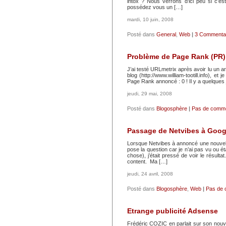
intox ? Nous verrons d’ici peu si c’
possédez vous un […]
mardi, 10 juin, 2008
Posté dans
General
,
Web
|
3 Commentai
Problème de Page Rank (PR)
J’ai testé URLmetrix après avoir lu un a
blog (http://www.william-tootill.info), 
Page Rank annoncé : 0 ! Il y a quelques j
jeudi, 29 mai, 2008
Posté dans
Blogosphère
|
Pas de comme
Passage de Netvibes à Goog
Lorsque Netvibes à annoncé une nouvelle 
pose la question car je n’ai pas vu ou 
chose), j’était pressé de voir le résultat
content. Ma […]
jeudi, 24 avril, 2008
Posté dans
Blogosphère
,
Web
|
Pas de 
Etrange publicité Adsense
Frédéric COZIC en parlait sur son nou