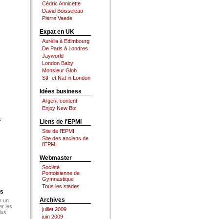
Cédric Annicette
David Boisseleau
Pierre Vaede
Expat en UK
Aurélia à Edimbourg
De Paris à Londres
Jayworld
London Baby
Monsieur Glob
StF et Nat in London
Idées business
Argent-content
Enjoy New Biz
s
Liens de l'EPMI
Site de l’EPMI
Site des anciens de
l’EPMI
Webmaster
Société
Pontoisienne de
Gymnastique
Tous les stades
es
Archives
r un
er les
juillet 2009
lus
juin 2009