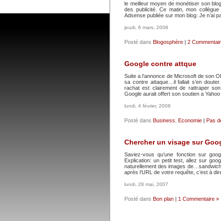
le meilleur moyen de monétiser son blog
des publicité. Ce matin, mon collèg
Adsense publiée sur mon blog: Je n’ai pa
jeudi, 6 mars, 2008
Posté dans
Blogosphère
|
2 Commentair
Google contre attque
Suite a l’annonce de Microsoft de son OP
sa contre attaque…il fallait s’en douter
rachat est clairement de rattraper so
Google aurait offert son soutien a Yahoo
lundi, 4 février, 2008
Posté dans
Business
,
Economie
|
Pas d
Chercher un visage sur Goo
Saviez-vous qu’une fonction sur goo
Explication: un petit test, allez sur g
naturellement des images de…sandwich 
après l’URL de votre requête, c’est à di
lundi, 28 mai, 2007
Posté dans
Bon plan
|
1 Commentaire »