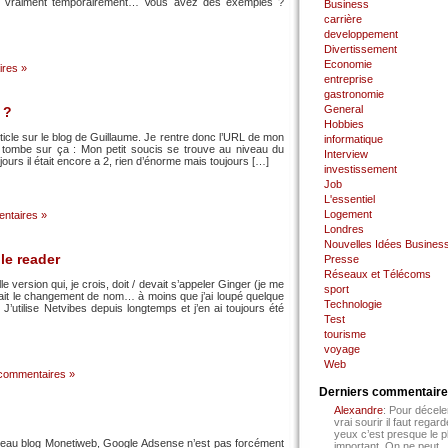
est vraiment temporairement… Vous avez des exemples ?
Business
carrière
developpement
Divertissement
Economie
res »
entreprise
gastronomie
General
 ?
Hobbies
rticle sur le blog de Guillaume. Je rentre donc l’URL de mon
informatique
et je tombe sur ça : Mon petit soucis se trouve au niveau du
Interview
ours il était encore a 2, rien d’énorme mais toujours […]
investissement
Job
L'essentiel
Logement
ntaires »
Londres
Nouvelles Idées Busines
le reader
Presse
Réseaux et Télécoms
version qui, je crois, doit / devait s’appeler Ginger (je me
sport
était le changement de nom… à moins que j’ai loupé quelque
Technologie
. J’utilise Netvibes depuis longtemps et j’en ai toujours été
Test
tourisme
voyage
Web
commentaires »
Derniers commentair
Alexandre
: Pour décele
vrai sourir il faut regard
yeux c’est presque le p
veau blog Monetiweb, Google Adsense n’est pas forcément
important. On ne peut...