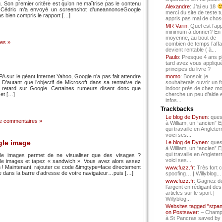
. Son premier critère est qu’on ne maîtrise pas le contenu
Alexandre
: J’ai eu 18
ue Cédric m’a envoyé un screenshot d’uneannonceGoogle
merci du site de teste t
s bien compris le rapport […]
appris pas mal de chos
MR Varin
: Quel est l’ap
minimum à donner? En
moyenne, au bout de
es »
combien de temps l’affa
devient rentable ( à...
Paulo
: Presque 4 ans p
tard avez vous appliqué
principes du livre ?
A sur le géant Internet Yahoo, Google n’a pas fait attendre
momo
: Bonsoir, je
. D’autant que l’objectif de Microsoft dans sa tentative de
souhaiterais ouvrir un f
n retard sur Google. Certaines rumeurs disent donc que
indoor près de chez mo
 et […]
cherche un peu d’aide 
infos...
Trackbacks
Le blog de Dynen
: ques
e commentaires »
à William, un “ancien” 
qui travaille en Angleter
voici ses...
gle image
Le blog de Dynen
: ques
à William, un “ancien” 
qui travaille en Angleter
gle images permet de ne visualiser que des visages ?
voici ses...
oogle images et tapez « sandwich ». Vous avez alors assez
! Maintenant, rajouter ce code &imgtype=face directement
www.fuzz.fr
: Très fort 
re dans la barre d’adresse de votre navigateur…puis […]
spoofing… | Willyblog...
www.fuzz.fr
: Gagnez d
l’argent en rédigant des
articles sur le sport |
Willyblog...
Websites tagged "stpa
on Postsaver
: – Cham
à St Pancras saved by