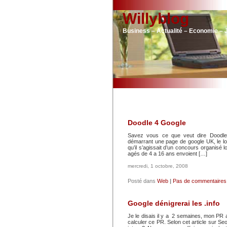
Willyblog
Business – Actualité – Economie – 
Doodle 4 Google
Savez vous ce que veut dire Doodle 
démarrant une page de google UK, le logo
qu’il s’agissait d’un concours organisé
agés de 4 a 16 ans envoient […]
mercredi, 1 octobre, 2008
Posté dans
Web
|
Pas de commentaires
Google dénigrerai les .info
Je le disais il y a 2 semaines, mon PR 
calculer ce PR. Selon cet article sur Se