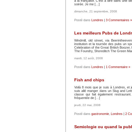
à la française. C’est à dire dans une 
soirée. Je me […]
dimanche, 21 septembre, 2008
Posté dans
Londres
|
3 Commentaires »
Les meilleurs Pubs de Lond
Windmill, old street, via Beerintheev
institution et la tournée des pubs un sp
Celebration of the Great British Booze
The Foundry, Shoreditch The Green Ma
mardi, 12 août, 2008
Posté dans
Londres
|
1 Commentaire »
Fish and chips
Voilà 8 mois que je suis à Londres, et 
suis allé manger dans un Slug and Let
classe qui fait également restrauran
fréquentée de […]
jeudi, 22 mai, 2008
Posté dans
gastronomie
,
Londres
|
2 Co
Semiologie ou quand la publi