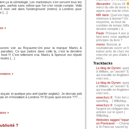
llent ça la sémiologie. Les marketeurs s’en servent tous les
Alexandre
: J’ai eu 18
ges, parfois sans même que l’on s’en rende compte. Voilà
merci du site de teste t
iré mon oeil dans l’underground (metro) à Londres pour
appris pas mal de chos
ns […]
MR Varin
: Quel est l’ap
minimum à donner? En
moyenne, au bout de
combien de temps l’affa
es »
devient rentable ( à...
Paulo
: Presque 4 ans p
tard avez vous appliqué
principes du livre ?
momo
: Bonsoir, je
 pouvons voir au Royaume-Uni pour la marque Marks &
souhaiterais ouvrir un f
parodies: Ce que j’adore dans celle la, c’est la dernière
indoor près de chez mo
food !!! C’est tellement vrai. Marks & Spencer est réputé
cherche un peu d’aide 
 toutes […]
infos...
Trackbacks
Le blog de Dynen
: ques
à William, un “ancien” 
ntaires »
qui travaille en Angleter
voici ses...
Le blog de Dynen
: ques
à William, un “ancien” 
qui travaille en Angleter
voici ses...
rançais et quelque peu anti-(parler anglais): Je devrais peit
ais en m’installant à Londres !!!! Et puis quoi encore ???….
www.fuzz.fr
: Très fort 
spoofing… | Willyblog...
www.fuzz.fr
: Gagnez d
l’argent en rédigant des
articles sur le sport |
ires »
Willyblog...
Websites tagged "stpa
on Postsaver
: – Cham
ublicité ?
à St Pancras saved by