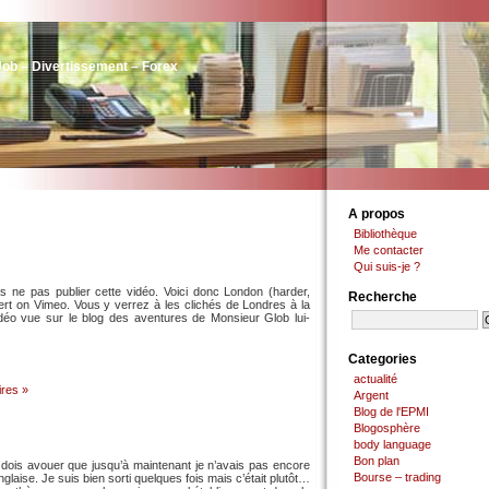
Job – Divertissement – Forex
A propos
Bibliothèque
Me contacter
Qui suis-je ?
s ne pas publier cette vidéo. Voici donc London (harder,
Recherche
bert on Vimeo. Vous y verrez à les clichés de Londres à la
idéo vue sur le blog des aventures de Monsieur Glob lui-
Categories
actualité
res »
Argent
Blog de l'EPMI
Blogosphère
body language
Bon plan
e dois avouer que jusqu’à maintenant je n’avais pas encore
Bourse – trading
nglaise. Je suis bien sorti quelques fois mais c’était plutôt…