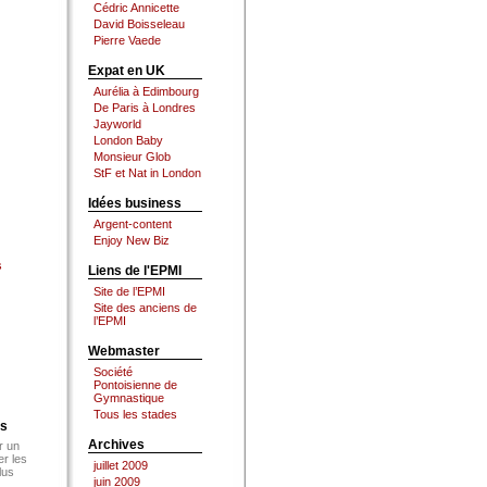
Cédric Annicette
David Boisseleau
Pierre Vaede
Expat en UK
Aurélia à Edimbourg
De Paris à Londres
Jayworld
London Baby
Monsieur Glob
StF et Nat in London
Idées business
Argent-content
Enjoy New Biz
s
Liens de l'EPMI
Site de l’EPMI
Site des anciens de
l’EPMI
Webmaster
Société
Pontoisienne de
Gymnastique
Tous les stades
es
Archives
r un
er les
juillet 2009
lus
juin 2009