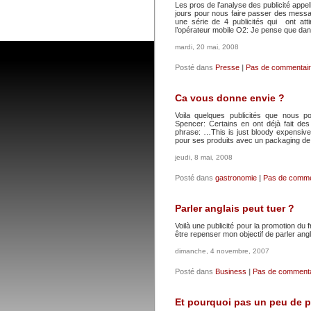
Les pros de l’analyse des publicité appe
jours pour nous faire passer des messa
une série de 4 publicités qui ont att
l’opérateur mobile O2: Je pense que da
mardi, 20 mai, 2008
Posté dans
Presse
|
Pas de commentair
Ca vous donne envie ?
Voila quelques publicités que nous
Spencer: Certains en ont déjà fait des 
phrase: …This is just bloody expensive 
pour ses produits avec un packaging de
jeudi, 8 mai, 2008
Posté dans
gastronomie
|
Pas de comme
Parler anglais peut tuer ?
Voilà une publicité pour la promotion du f
être repenser mon objectif de parler angl
dimanche, 4 novembre, 2007
Posté dans
Business
|
Pas de commenta
Et pourquoi pas un peu de p