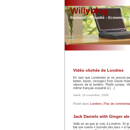
Willyblog
Business – Actualité – Economie – 
Vidéo clichée de Londres
En tant que Londonien je ne pouvai pa
better, faster, stronger) from David Hu
vitesse de la lumière. Plutôt sympa. V
même français expatrié à […]
mardi, 18 novembre, 2008
Posté dans
Londres
|
Pas de commentai
Jack Daniels with Ginger ale
Voilà un an que je suis à Londres. Et j
fait une soirée « tournée des bars » à l’a