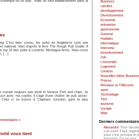
discothèque ou un pub…mais un seul établissement dans la
Business
carrière
developpement
Divertissement
Economie
entreprise
gastronomie
General
res
Hobbies
ening C’est bien connu, les pubs en Angleterre sont une
informatique
ort national. Voici d’après le livre The Rough Pub Guide: A
Interview
r, le top 10 des pubs à Londres: Montague Arms, New cross
investissement
n, […]
Job
L'essentiel
Logement
Londres
Nouvelles Idées Busines
Presse
Réseaux et Télécoms
sport
je n’avais toujours pas testé le fameux Fish and chips. Je
Technologie
tuce avec ma copine, il s’agit d’une chaîne de pub assez
Test
t. Celui ci se trouve à Clapham Junction, gare la plus
tourisme
voyage
Web
mmentaires »
Derniers commentair
Alexandre
: Pour décele
vrai sourir il faut regard
cité vous tient
yeux c’est presque le p
important. On ne peut...