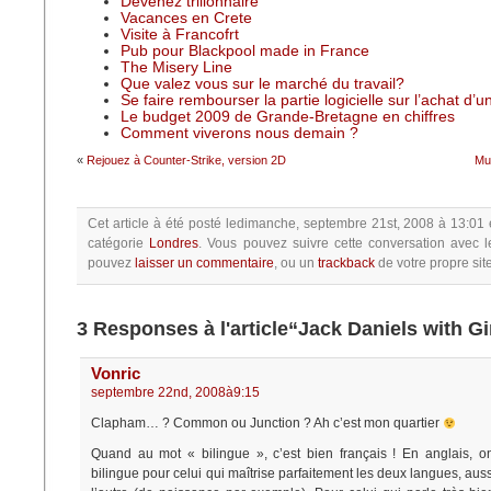
Devenez trilionnaire
Vacances en Crete
Visite à Francofrt
Pub pour Blackpool made in France
The Misery Line
Que valez vous sur le marché du travail?
Se faire rembourser la partie logicielle sur l’achat d’
Le budget 2009 de Grande-Bretagne en chiffres
Comment viverons nous demain ?
«
Rejouez à Counter-Strike, version 2D
Mul
Cet article à été posté
ledimanche, septembre 21st, 2008 à 13:01
catégorie
Londres
.
Vous pouvez suivre cette conversation avec l
pouvez
laisser un commentaire
, ou un
trackback
de votre propre site
3 Responses à l'article“Jack Daniels with Gi
Vonric
septembre 22nd, 2008à9:15
Clapham… ? Common ou Junction ? Ah c’est mon quartier
Quand au mot « bilingue », c’est bien français ! En anglais, on 
bilingue pour celui qui maîtrise parfaitement les deux langues, aus