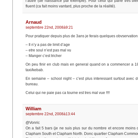
l’autre (de naissance par exemple). Pour celui qui parle très bien
fluent (ca fait moins vantard, plus proche de la réalité).
Arnaud
septembre 22nd, 2008à9:21
Pour pratiquer depuis plus de 3ans je ferais quelques obvservation 
– Il n’y a pas de limit d’age
– etre soul n’est pas mal vu
– Manger c’est tricher
On peu finir en club mais en general quand on a commencer a 18
taxi/kebab.
En semaine – school night – c’est plus interessant surtout avec 
bureau.
Celui qui ne paie pas ca tourne est tres mal vue !!!!
William
septembre 22nd, 2008à13:44
@Vonric
On a fait 5 bars (je ne suis plus sur du nombre et encore moins
Clapham South et Clapham North. Donc quartier Clapham Commo