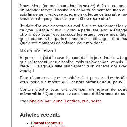
Nous étions (au maximum dans la soirée) 6. 2 d’entre nous
un premier temps. Ensuite les départs se sont fait individ
suis finalement retrouvé avec mon collegue de travail, à m
shish kebab que je ne suis pas prêt de reprendre !
Je dois dire avoir encore du mal à suivre totalement les 
ce type. C’est le plus dur lorsque parle une langue étrangè
être là que vous reconnaissez
les vraies personnes dite
gens parlent vite, parfois dans leur petit argot et la mu
Quelques moments de solitude pour moi donc…
Mais je m’améliore !
Et pour finir, j’ai découvert un cocktail, le jack daniels with
que j’ai ressenti, peu alcoolisé mais vraiment bon, et puis
bière ! Il s’agit en faite simplement d’un canada dry av
whisky !
Pour résumer ce type de soirée c’est pas de prise de tête
veux, parle à n’importe qui…et
bois autant que tu peu
x !
Certain d’entre vous ont surement
un retour de soiré
mémorable
? Que pensez vous de
ces différences de cul
Tags:
Anglais
,
bar
,
jeune
,
Londres
,
pub
,
soirée
Articles récents
Eternal Moonwalk