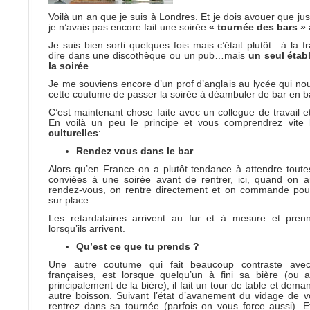
Voilà un an que je suis à Londres. Et je dois avouer que ju
je n’avais pas encore fait une soirée
« tournée des bars »
Je suis bien sorti quelques fois mais c’était plutôt…à la f
dire dans une discothèque ou un pub…mais
un seul étab
la soirée
.
Je me souviens encore d’un prof d’anglais au lycée qui nou
cette coutume de passer la soirée à déambuler de bar en b
C’est maintenant chose faite avec un collegue de travail et
En voilà un peu le principe et vous comprendrez vite
culturelles
:
Rendez vous dans le bar
Alors qu’en France on a plutôt tendance à attendre tout
conviées à une soirée avant de rentrer, ici, quand on a
rendez-vous, on rentre directement et on commande pou
sur place.
Les retardataires arrivent au fur et à mesure et pr
lorsqu’ils arrivent.
Qu’est ce que tu prends ?
Une autre coutume qui fait beaucoup contraste ave
françaises, est lorsque quelqu’un à fini sa bière (ou a
principalement de la bière), il fait un tour de table et dem
autre boisson. Suivant l’état d’avanement du vidage de v
rentrez dans sa tournée (parfois on vous force aussi). Et