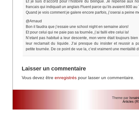
Et je suis d’accord pour l’histoire du bilingue. Je repense aux
francais qui indiquait un anglais Fluent parce qu’ils avaient 800 au 
Quand je vois comment je galere encore parfois, j’oserai a peine me
@Arnaud
Bon il faudra que j’essaie une school night en semaine alors!
Et pour celui qui ne paie pas sa tournée, j’ai failli etre celui la!
N’etant pas habitué a leur descente, mon verre était toujours bien
leur reclamait du liquide. J’ai presque du insister et reussir a 
petite tournée. De ce point de vue la, c’est vraiment une mentalité di
Laisser un commentaire
Vous devez être
enregistrés
pour lasser un commentaire.
Theme par
Isnain
Articles (