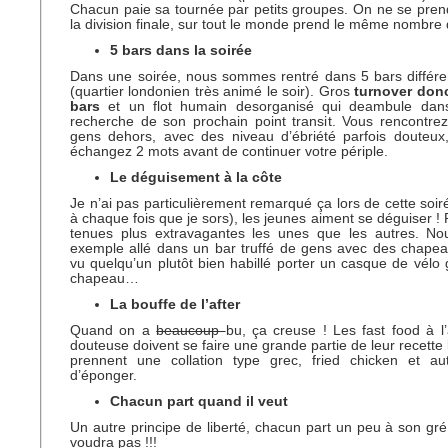
Chacun paie sa tournée par petits groupes. On ne se prend
la division finale, sur tout le monde prend le même nombre
5 bars dans la soirée
Dans une soirée, nous sommes rentré dans 5 bars différ
(quartier londonien très animé le soir). Gros
turnover don
bars
et un flot humain desorganisé qui deambule dans
recherche de son prochain point transit. Vous rencontrez
gens dehors, avec des niveau d’ébriété parfois douteux
échangez 2 mots avant de continuer votre périple.
Le déguisement à la côte
Je n’ai pas particulièrement remarqué ça lors de cette soir
à chaque fois que je sors), les jeunes aiment se déguiser !
tenues plus extravagantes les unes que les autres. 
exemple allé dans un bar truffé de gens avec des chapeau
vu quelqu’un plutôt bien habillé porter un casque de vélo 
chapeau…
La bouffe de l’after
Quand on a
beaucoup
bu, ça creuse ! Les fast food à l’
douteuse doivent se faire une grande partie de leur recette 
prennent une collation type grec, fried chicken et a
d’éponger.
Chacun part quand il veut
Un autre principe de liberté, chacun part un peu à son gré,
voudra pas !!!