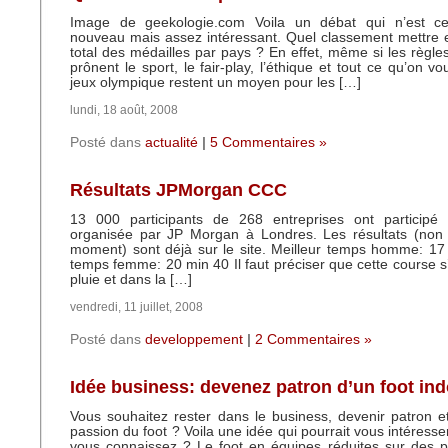
Image de geekologie.com Voila un débat qui n’est ce
nouveau mais assez intéressant. Quel classement mettre 
total des médailles par pays ? En effet, même si les règle
prônent le sport, le fair-play, l’éthique et tout ce qu’on vo
jeux olympique restent un moyen pour les […]
lundi, 18 août, 2008
Posté dans
actualité
|
5 Commentaires »
Résultats JPMorgan CCC
13 000 participants de 268 entreprises ont participé
organisée par JP Morgan à Londres. Les résultats (non o
moment) sont déjà sur le site. Meilleur temps homme: 17
temps femme: 20 min 40 Il faut préciser que cette course s’
pluie et dans la […]
vendredi, 11 juillet, 2008
Posté dans
developpement
|
2 Commentaires »
Idée business: devenez patron d’un foot in
Vous souhaitez rester dans le business, devenir patron et 
passion du foot ? Voila une idée qui pourrait vous intéresser
vous connaissez ? Le foot en équipes réduites sur des pe