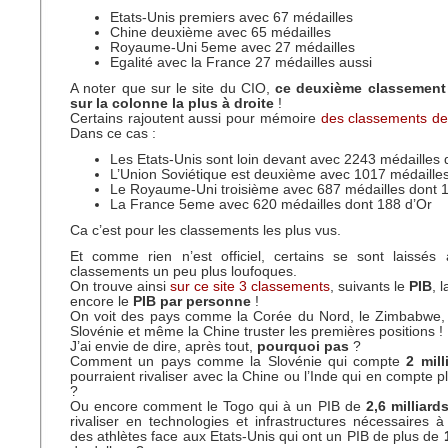
Etats-Unis premiers avec 67 médailles
Chine deuxième avec 65 médailles
Royaume-Uni 5eme avec 27 médailles
Egalité avec la France 27 médailles aussi
A noter que sur le site du CIO,
ce deuxième classement 
sur la colonne la plus à droite
!
Certains rajoutent aussi pour mémoire
des classements de
Dans ce cas :
Les Etats-Unis sont loin devant avec 2243 médailles 
L’Union Soviétique est deuxième avec 1017 médaille
Le Royaume-Uni troisième avec 687 médailles dont 
La France 5eme avec 620 médailles dont 188 d’Or
Ca c’est pour les classements les plus vus.
Et comme rien n’est officiel, certains se sont laissés 
classements un peu plus loufoques.
On trouve ainsi
sur ce site 3 classements
, suivants le
PIB
, 
encore le
PIB par personne
!
On voit des pays comme la Corée du Nord, le Zimbabwe, 
Slovénie et même la Chine truster les premières positions !
J’ai envie de dire, après tout,
pourquoi pas
?
Comment un pays comme la Slovénie qui compte
2 mill
pourraient rivaliser avec la Chine ou l’Inde qui en compte p
?
Ou encore comment le Togo qui à un PIB de
2,6 milliard
rivaliser en technologies et infrastructures nécessaires 
des athlètes face aux Etats-Unis qui ont un PIB de plus de