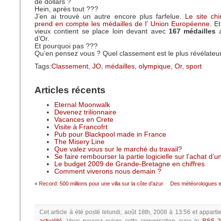
de dollars ?
Hein, après tout ???
J’en ai trouvé un autre encore plus farfelue.
Le site ch
prend en compte les médailles de l’ Union Européenne
. E
vieux contient se place loin devant avec
167 médailles
a
d’Or.
Et pourquoi pas ???
Qu’en pensez vous ? Quel classement est le plus révélateur
Tags:
Classement
,
JO
,
médailles
,
olympique
,
Or
,
sport
Articles récents
Eternal Moonwalk
Devenez trilionnaire
Vacances en Crete
Visite à Francofrt
Pub pour Blackpool made in France
The Misery Line
Que valez vous sur le marché du travail?
Se faire rembourser la partie logicielle sur l’achat d’
Le budget 2009 de Grande-Bretagne en chiffres
Comment viverons nous demain ?
«
Record: 500 millions pour une villa sur la côte d’azur
Des météorologues e
Cet article à été posté
lelundi, août 18th, 2008 à 13:56
et apparti