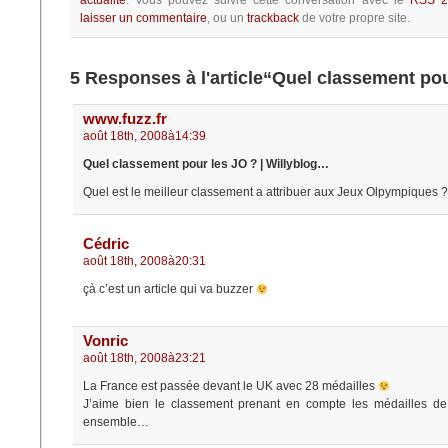
actualité
.
Vous pouvez suivre cette conversation avec le
RSS 2
laisser un commentaire
, ou un
trackback
de votre propre site.
5 Responses à l'article“Quel classement pou
www.fuzz.fr
août 18th, 2008à14:39
Quel classement pour les JO ? | Willyblog…
Quel est le meilleur classement a attribuer aux Jeux Olpympiques
Cédric
août 18th, 2008à20:31
çà c’est un article qui va buzzer
Vonric
août 18th, 2008à23:21
La France est passée devant le UK avec 28 médailles
J’aime bien le classement prenant en compte les médailles de
ensemble…