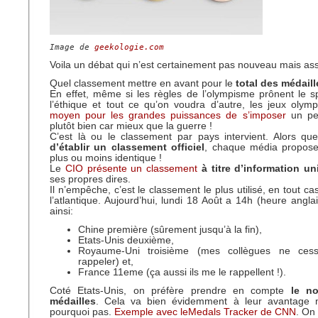
Image de 
geekologie.com
Voila un débat qui n’est certainement pas nouveau mais ass
Quel classement mettre en avant pour le
total des médaill
En effet, même si les règles de l’olympisme prônent le spor
l’éthique et tout ce qu’on voudra d’autre, les jeux olym
moyen pour les grandes puissances de s’imposer
un peu
plutôt bien car mieux que la guerre !
C’est là ou le classement par pays intervient. Alors que
d’établir un classement officiel
, chaque média propos
plus ou moins identique !
Le
CIO présente un classement
à titre d’information 
ses propres dires.
Il n’empêche, c’est le classement le plus utilisé, en tout ca
l’atlantique. Aujourd’hui, lundi 18 Août a 14h (heure anglai
ainsi:
Chine première (sûrement jusqu’à la fin),
Etats-Unis deuxième,
Royaume-Uni troisième (mes collègues ne ces
rappeler) et,
France 11eme (ça aussi ils me le rappellent !).
Coté Etats-Unis, on préfère prendre en compte
le no
médailles
. Cela va bien évidemment à leur avantage 
pourquoi pas.
Exemple avec leMedals Tracker de CNN
. On 