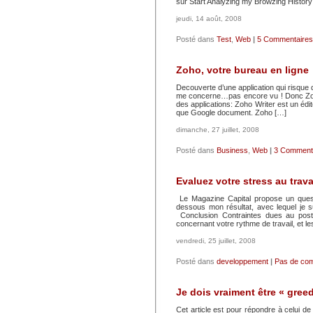
sur Start Analyzing my Browzing Histor
jeudi, 14 août, 2008
Posté dans
Test
,
Web
|
5 Commentaires
Zoho, votre bureau en ligne
Decouverte d’une application qui risque de
me concerne…pas encore vu ! Donc Zoho
des applications: Zoho Writer est un édit
que Google document. Zoho […]
dimanche, 27 juillet, 2008
Posté dans
Business
,
Web
|
3 Commenta
Evaluez votre stress au trava
Le Magazine Capital propose un questi
dessous mon résultat, avec lequel je 
Conclusion Contraintes dues au post
concernant votre rythme de travail, et l
vendredi, 25 juillet, 2008
Posté dans
developpement
|
Pas de com
Je dois vraiment être « gree
Cet article est pour répondre à celui de 