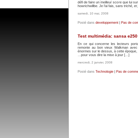
défi de faire un meilleur score que lui s
howrichwillbe. Je l’ai fais, sans triché, 
samedi, 10 mai, 2008
Posté dans
developpement
|
Pas de com
Test multimédia: sansa e250
En ce qui concerne les lecteurs porta
remonte au bon vieux Walkman avec l
énormes sur le dessus, à cette époque, 
…pour vous dire la mise à jour […]
mercredi, 2 janvier, 2008
Posté dans
Technologie
|
Pas de comme