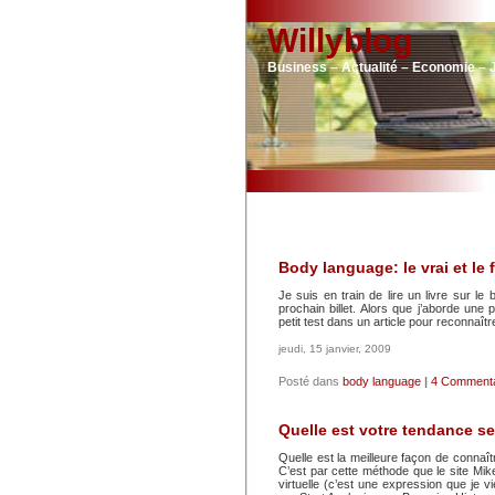
Willyblog
Business – Actualité – Economie – 
Body language: le vrai et le 
Je suis en train de lire un livre sur le
prochain billet. Alors que j’aborde une 
petit test dans un article pour reconnaît
jeudi, 15 janvier, 2009
Posté dans
body language
|
4 Commenta
Quelle est votre tendance sex
Quelle est la meilleure façon de connaître
C’est par cette méthode que le site Mik
virtuelle (c’est une expression que je vi