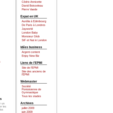
Cédric Annicette
David Boisseleau
Pierre Vaede
Expat en UK
Aurélia à Edimbourg
De Paris à Londres
Jayworld
London Baby
Monsieur Glob
StF et Nat in London
Idées business
Argent-content
Enjoy New Biz
s
Liens de l'EPMI
Site de l’EPMI
Site des anciens de
l’EPMI
Webmaster
Société
Pontoisienne de
Gymnastique
Tous les stades
es
Archives
r un
er les
juillet 2009
lus
juin 2009