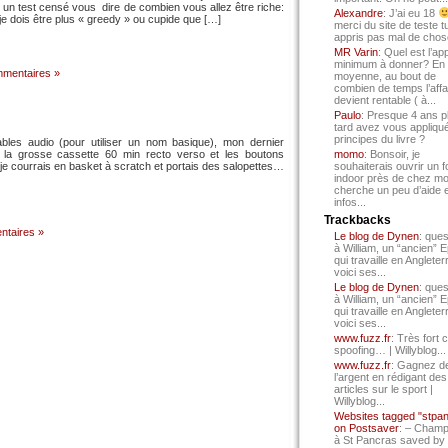
ur un test censé vous dire de combien vous allez être riche:
Alexandre
: J’ai eu 18
et je dois être plus « greedy » ou cupide que […]
merci du site de teste t
appris pas mal de chos
MR Varin
: Quel est l’ap
minimum à donner? En
mentaires »
moyenne, au bout de
combien de temps l’affa
devient rentable ( à...
Paulo
: Presque 4 ans p
tard avez vous appliqué
principes du livre ?
bles audio (pour utiliser un nom basique), mon dernier
a grosse cassette 60 min recto verso et les boutons
momo
: Bonsoir, je
je courrais en basket à scratch et portais des salopettes…
souhaiterais ouvrir un f
indoor près de chez mo
cherche un peu d’aide 
infos...
Trackbacks
ntaires »
Le blog de Dynen
: ques
à William, un “ancien” 
qui travaille en Angleter
voici ses...
Le blog de Dynen
: ques
à William, un “ancien” 
qui travaille en Angleter
voici ses...
www.fuzz.fr
: Très fort 
spoofing… | Willyblog...
www.fuzz.fr
: Gagnez d
l’argent en rédigant des
articles sur le sport |
Willyblog...
Websites tagged "stpa
on Postsaver
: – Cham
à St Pancras saved by