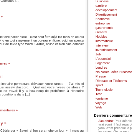
y Quelques […]
Business
carrière
developpement
Divertissement
 »
Economie
entreprise
gastronomie
General
Hobbies
 faire parler d’elle…c’est peut être déjà fait mais en ce qui
 en tout simplement un bureau en ligne. voici un aperçu
informatique
eur de texte type Word. Gratuit, online et bien plus complet
Interview
investissement
Job
L'essentiel
Logement
ires »
Londres
Nouvelles Idées Busines
il
Presse
Réseaux et Télécoms
onnaire permettant d’évaluer votre stress. J’ai mis ci
sport
suis assew d’accord. Quel est votre niveau de stress ?
Technologie
e de travail Il y a beaucoup de problèmes à résoudre
Test
es conditions dans […]
tourisme
voyage
Web
mentaires »
Derniers commentair
Alexandre
: Pour décele
dy »
vrai sourir il faut regard
yeux c’est presque le p
Cédric sur « Savoir si l’on sera riche un jour ». Il mets au
important. On ne peut...