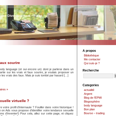
Job – Divertissement – Forex
A propos
Bibliothèque
Me contacter
faux sourire
Qui suis-je ?
 body language (et oui encore un) dont je parlerai dans un
Recherche
partie sur les vrais et faux sourire, je voulais proposer un
re les vrais des faux. Mais je suis tombé par hasard […]
Categories
ires »
actualité
Argent
Blog de l'EPMI
uelle virtuelle ?
Blogosphère
body language
 votre profil d’internaute ? Fouiller dans votre historique !
Bon plan
e on Ads vous propose d’identifier votre tendance sexuelle
Bourse – trading
ens d’inventer!) Pour cela, allez sur cette page, et cliquez