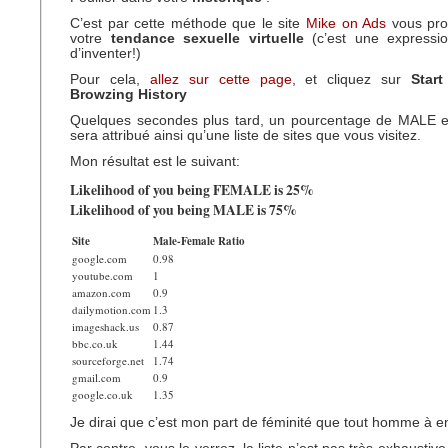
C’est par cette méthode que le site
Mike on Ads
vous prop
votre
tendance sexuelle virtuelle
(c’est une expressi
d’inventer!)
Pour cela,
allez sur cette page
, et cliquez sur
Star
Browzing History
Quelques secondes plus tard, un pourcentage de MALE
sera attribué ainsi qu’une liste de sites que vous visitez.
Mon résultat est le suivant:
Likelihood of you being FEMALE is 25%
Likelihood of you being MALE is 75%
Site
Male-Female Ratio
google.com
0.98
youtube.com
1
amazon.com
0.9
dailymotion.com
1.3
imageshack.us
0.87
bbc.co.uk
1.44
sourceforge.net
1.74
gmail.com
0.9
google.co.uk
1.35
Je dirai que c’est mon part de féminité que tout homme à en 