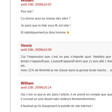
William
août 15th, 2008à16:02
Pas mal !
Ca donne quoi au niveau des sites ?
Je paris que la liste sous IE est vide !
Et statistiquement je dirai homme
Vonric
août 15th, 2008à16:09
J’ai l’impression que c’est un peu n’importe quoi. Netvibrs que j
temps n’apparaît pas, Lavasoft apparaît alors que j’y suis allé 1 fois
etc.
Avec 11% de féminité je me classe dans la grosse brute macho… s
William
août 15th, 2008à16:14
Oui c’est ce que je dis dans l’article, il ne prend en compte que qu
il connait un sois disant ratio visiteurs femmes/hommes.
Il faudrait qu’ils élargissent la palette de site Internet !