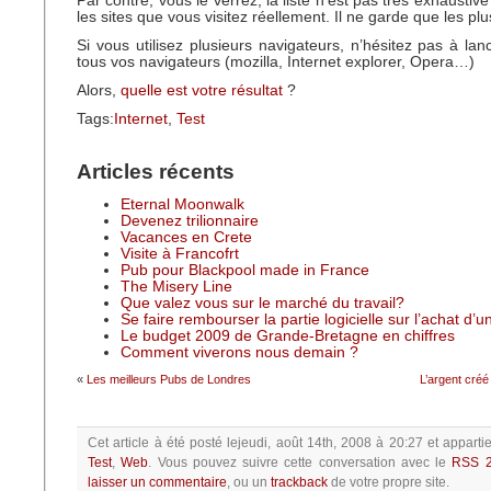
Par contre, vous le verrez, la liste n’est pas très exhausti
les sites que vous visitez réellement. Il ne garde que les pl
Si vous utilisez plusieurs navigateurs, n’hésitez pas à lan
tous vos navigateurs (mozilla, Internet explorer, Opera…)
Alors,
quelle est votre résultat
?
Tags:
Internet
,
Test
Articles récents
Eternal Moonwalk
Devenez trilionnaire
Vacances en Crete
Visite à Francofrt
Pub pour Blackpool made in France
The Misery Line
Que valez vous sur le marché du travail?
Se faire rembourser la partie logicielle sur l’achat d’
Le budget 2009 de Grande-Bretagne en chiffres
Comment viverons nous demain ?
«
Les meilleurs Pubs de Londres
L’argent créé
Cet article à été posté
lejeudi, août 14th, 2008 à 20:27
et apparti
Test
,
Web
.
Vous pouvez suivre cette conversation avec le
RSS 2
laisser un commentaire
, ou un
trackback
de votre propre site.