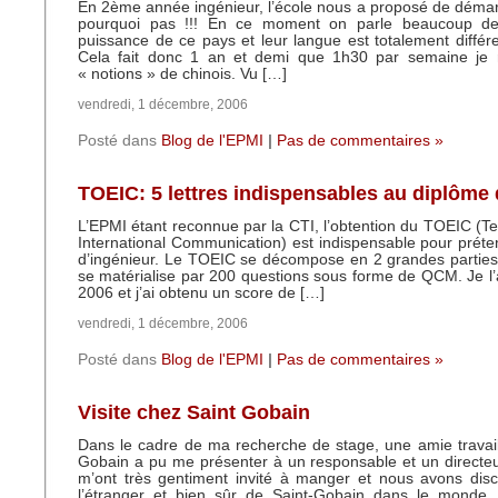
En 2ème année ingénieur, l’école nous a proposé de déma
pourquoi pas !!! En ce moment on parle beaucoup d
puissance de ce pays et leur langue est totalement différe
Cela fait donc 1 an et demi que 1h30 par semaine je 
« notions » de chinois. Vu […]
vendredi, 1 décembre, 2006
Posté dans
Blog de l'EPMI
|
Pas de commentaires »
TOEIC: 5 lettres indispensables au diplôme 
L’EPMI étant reconnue par la CTI, l’obtention du TOEIC (Tes
International Communication) est indispensable pour prét
d’ingénieur. Le TOEIC se décompose en 2 grandes parties: o
se matérialise par 200 questions sous forme de QCM. Je l’
2006 et j’ai obtenu un score de […]
vendredi, 1 décembre, 2006
Posté dans
Blog de l'EPMI
|
Pas de commentaires »
Visite chez Saint Gobain
Dans le cadre de ma recherche de stage, une amie travail
Gobain a pu me présenter à un responsable et un directeu
m’ont très gentiment invité à manger et nous avons disc
l’étranger et bien sûr de Saint-Gobain dans le monde. 