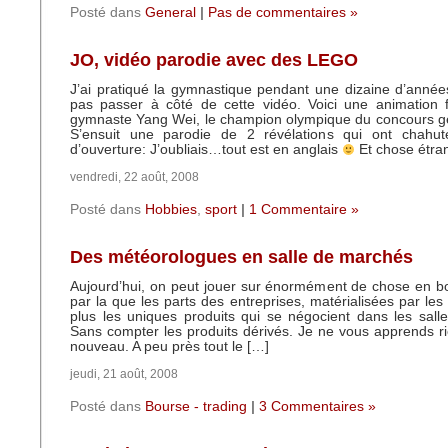
Posté dans
General
|
Pas de commentaires »
JO, vidéo parodie avec des LEGO
J’ai pratiqué la gymnastique pendant une dizaine d’année
pas passer à côté de cette vidéo. Voici une animatio
gymnaste Yang Wei, le champion olympique du concours gé
S’ensuit une parodie de 2 révélations qui ont chahu
d’ouverture: J’oubliais…tout est en anglais
Et chose étran
vendredi, 22 août, 2008
Posté dans
Hobbies
,
sport
|
1 Commentaire »
Des météorologues en salle de marchés
Aujourd’hui, on peut jouer sur énormément de chose en b
par la que les parts des entreprises, matérialisées par les
plus les uniques produits qui se négocient dans les sal
Sans compter les produits dérivés. Je ne vous apprends ri
nouveau. A peu près tout le […]
jeudi, 21 août, 2008
Posté dans
Bourse - trading
|
3 Commentaires »