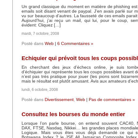
Un grand classique du moment en matière de phishing est
emails soit disant venant de paypal. J’en avais parlé sur mo
vu sur beaucoup d’autres. La fausseté de ces emails parait
Aujourd’hui, j’ai reçu un mail, qui lui, pour le coup, s
évident: Cliquez […]
mardi, 7 octobre, 2008
Posté dans
Web
|
6 Commentaires »
Echiquier qui prévoit tous les coups possib
En cherchant des jeux d’échecs online, je suis tomb
d’échiquier qui représente tous les coups possibles avant d
n’est pas très pratique pour jouer (les pions sont bizarre
mais le résultat est plutôt amusant. Avis aux amateurs d’ec
lundi, 6 octobre, 2008
Posté dans
Divertissement
,
Web
|
Pas de commentaires »
Consultez les bourses du monde entier
Lorsque l’on parle bourse, on entend souvent CAC40,
DAX, FTSE, Nasdaq, Nikkei… les grandes places mondiales
Logique. Mais vous êtes vous déjà demandé ce qui s
Botswana Index ? le JSE All Jamaican Composite Index