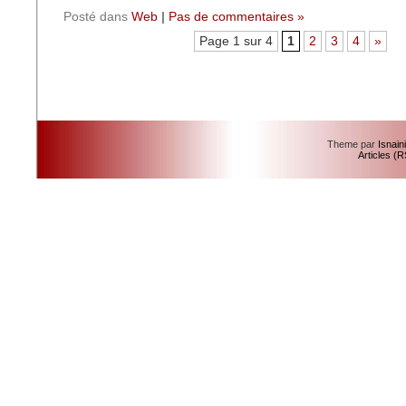
Posté dans
Web
|
Pas de commentaires »
Page 1 sur 4
1
2
3
4
»
Theme par
Isnain
Articles (