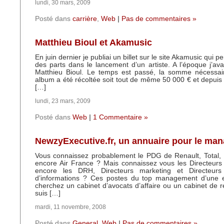
lundi, 30 mars, 2009
Posté dans
carrière
,
Web
|
Pas de commentaires »
Matthieu Bioul et Akamusic
En juin dernier je publiai un billet sur le site Akamusic qui 
des parts dans le lancement d’un artiste. A l’époque j’av
Matthieu Bioul. Le temps est passé, la somme nécessai
album a été récoltée soit tout de même 50 000 € et depui
[…]
lundi, 23 mars, 2009
Posté dans
Web
|
1 Commentaire »
NewzyExecutive.fr, un annuaire pour le ma
Vous connaissez probablement le PDG de Renault, Total,
encore Air France ? Mais connaissez vous les Directeurs
encore les DRH, Directeurs marketing et Directeur
d’informations ? Ces postes du top management d’une e
cherchez un cabinet d’avocats d’affaire ou un cabinet de 
suis […]
mardi, 11 novembre, 2008
Posté dans
General
,
Web
|
Pas de commentaires »