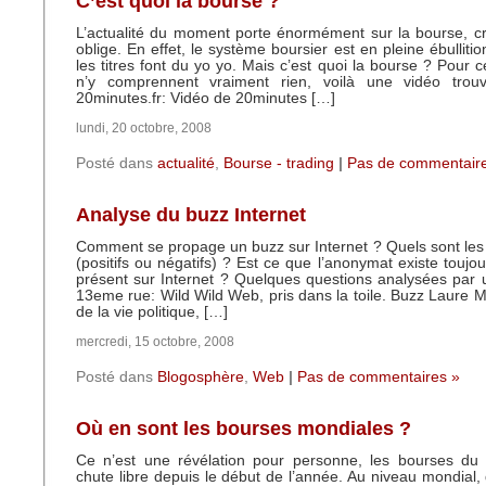
C’est quoi la bourse ?
L’actualité du moment porte énormément sur la bourse, c
oblige. En effet, le système boursier est en pleine ébulliti
les titres font du yo yo. Mais c’est quoi la bourse ? Pour c
n’y comprennent vraiment rien, voilà une vidéo trou
20minutes.fr: Vidéo de 20minutes […]
lundi, 20 octobre, 2008
Posté dans
actualité
,
Bourse - trading
|
Pas de commentair
Analyse du buzz Internet
Comment se propage un buzz sur Internet ? Quels sont les 
(positifs ou négatifs) ? Est ce que l’anonymat existe toujo
présent sur Internet ? Quelques questions analysées par
13eme rue: Wild Wild Web, pris dans la toile. Buzz Laure
de la vie politique, […]
mercredi, 15 octobre, 2008
Posté dans
Blogosphère
,
Web
|
Pas de commentaires »
Où en sont les bourses mondiales ?
Ce n’est une révélation pour personne, les bourses d
chute libre depuis le début de l’année. Au niveau mondial, 