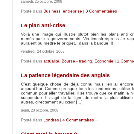
samedi, 25 octobre, 2008
Posté dans
Business
,
entreprise
|
3 Commentaires »
Le plan anti-crise
Voilà une image qui illustre plutôt bien les plans anti 
menés par les gouvernements: Via timesfreepress Je rajout
auraient pu mettre le briquet…dans la banque !!!
vendredi, 24 octobre, 2008
Posté dans
actualité
,
Bourse - trading
,
Economie
|
1 Comme
La patience légendaire des anglais
C’est quelque chose de déjà connu mais j’en ai encor
aujourd’hui. Comme presque tous les londoniens j’utilise l
commun pour aller travailler. Il se trouve que ce matin la No
suspendue. Il s’agit de la ligne de métro la plus utilisé
autres, directement au cœur […]
jeudi, 23 octobre, 2008
Posté dans
Londres
|
4 Commentaires »