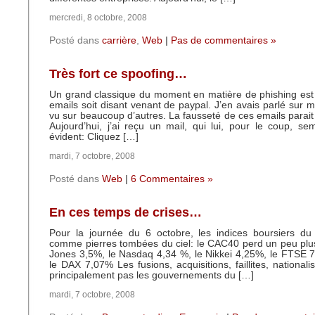
mercredi, 8 octobre, 2008
Posté dans
carrière
,
Web
|
Pas de commentaires »
Très fort ce spoofing…
Un grand classique du moment en matière de phishing est
emails soit disant venant de paypal. J’en avais parlé sur mo
vu sur beaucoup d’autres. La fausseté de ces emails parait
Aujourd’hui, j’ai reçu un mail, qui lui, pour le coup, s
évident: Cliquez […]
mardi, 7 octobre, 2008
Posté dans
Web
|
6 Commentaires »
En ces temps de crises…
Pour la journée du 6 octobre, les indices boursiers d
comme pierres tombées du ciel: le CAC40 perd un peu plu
Jones 3,5%, le Nasdaq 4,34 %, le Nikkei 4,25%, le FTSE 
le DAX 7,07% Les fusions, acquisitions, faillites, national
principalement pas les gouvernements du […]
mardi, 7 octobre, 2008