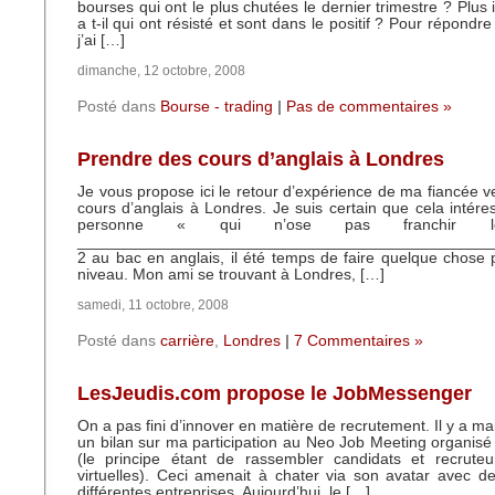
bourses qui ont le plus chutées le dernier trimestre ? Plus 
a t-il qui ont résisté et sont dans le positif ? Pour répondr
j’ai […]
dimanche, 12 octobre, 2008
Posté dans
Bourse - trading
|
Pas de commentaires »
Prendre des cours d’anglais à Londres
Je vous propose ici le retour d’expérience de ma fiancée 
cours d’anglais à Londres. Je suis certain que cela intére
personne « qui n’ose pas franchir
_______________________________________________
2 au bac en anglais, il été temps de faire quelque chose p
niveau. Mon ami se trouvant à Londres, […]
samedi, 11 octobre, 2008
Posté dans
carrière
,
Londres
|
7 Commentaires »
LesJeudis.com propose le JobMessenger
On a pas fini d’innover en matière de recrutement. Il y a mai
un bilan sur ma participation au Neo Job Meeting organisé
(le principe étant de rassembler candidats et recruteu
virtuelles). Ceci amenait à chater via son avatar avec d
différentes entreprises. Aujourd’hui, le […]