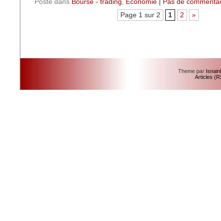
Posté dans
Bourse - trading
,
Economie
|
Pas de commentai
Page 1 sur 2
1
2
»
Theme par
Isnain
Articles (