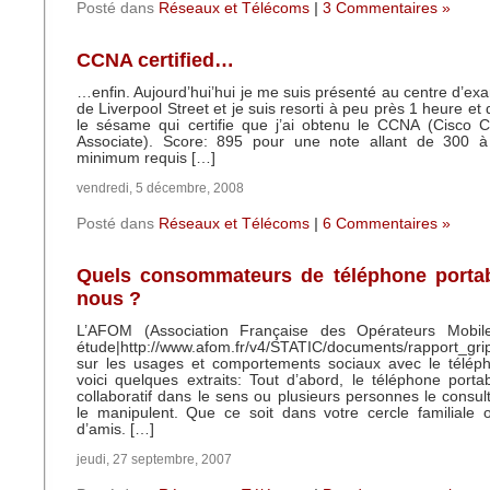
Posté dans
Réseaux et Télécoms
|
3 Commentaires »
CCNA certified…
…enfin. Aujourd’hui’hui je me suis présenté au centre d’e
de Liverpool Street et je suis resorti à peu près 1 heure e
le sésame qui certifie que j’ai obtenu le CCNA (Cisco C
Associate). Score: 895 pour une note allant de 300 
minimum requis […]
vendredi, 5 décembre, 2008
Posté dans
Réseaux et Télécoms
|
6 Commentaires »
Quels consommateurs de téléphone port
nous ?
L’AFOM (Association Française des Opérateurs Mobile
étude|http://www.afom.fr/v4/STATIC/documents/rapport_gripi
sur les usages et comportements sociaux avec le télép
voici quelques extraits: Tout d’abord, le téléphone porta
collaboratif dans le sens ou plusieurs personnes le consulten
le manipulent. Que ce soit dans votre cercle familiale 
d’amis. […]
jeudi, 27 septembre, 2007