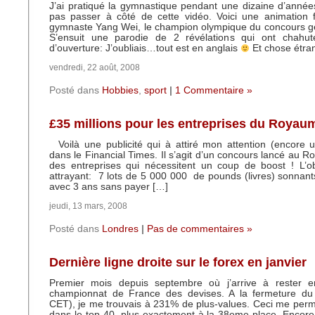
J’ai pratiqué la gymnastique pendant une dizaine d’année
pas passer à côté de cette vidéo. Voici une animatio
gymnaste Yang Wei, le champion olympique du concours gé
S’ensuit une parodie de 2 révélations qui ont chahu
d’ouverture: J’oubliais…tout est en anglais
Et chose étran
vendredi, 22 août, 2008
Posté dans
Hobbies
,
sport
|
1 Commentaire »
£35 millions pour les entreprises du Royau
Voilà une publicité qui à attiré mon attention (encore 
dans le Financial Times. Il s’agit d’un concours lancé au 
des entreprises qui nécessitent un coup de boost ! L’obj
attrayant: 7 lots de 5 000 000 de pounds (livres) sonnant
avec 3 ans sans payer […]
jeudi, 13 mars, 2008
Posté dans
Londres
|
Pas de commentaires »
Dernière ligne droite sur le forex en janvier
Premier mois depuis septembre où j’arrive à rester en
championnat de France des devises. A la fermeture du 
CET), je me trouvais à 231% de plus-values. Ceci me per
dans le top 40, plus exactement à la 38eme place. Encore 