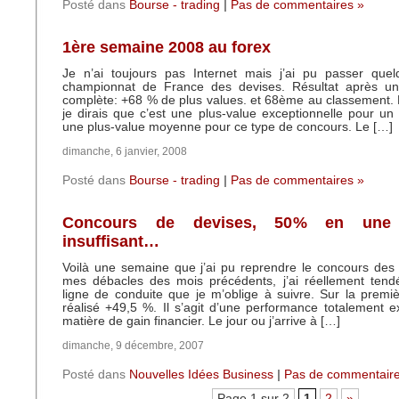
Posté dans
Bourse - trading
|
Pas de commentaires »
1ère semaine 2008 au forex
Je n’ai toujours pas Internet mais j’ai pu passer que
championnat de France des devises. Résultat après u
complète: +68 % de plus values. et 68ème au classement. 
je dirais que c’est une plus-value exceptionnelle pour u
une plus-value moyenne pour ce type de concours. Le […]
dimanche, 6 janvier, 2008
Posté dans
Bourse - trading
|
Pas de commentaires »
Concours de devises, 50% en une
insuffisant…
Voilà une semaine que j’ai pu reprendre le concours des 
mes débacles des mois précédents, j’ai réellement tend
ligne de conduite que je m’oblige à suivre. Sur la premiè
réalisé +49,5 %. Il s’agit d’une performance totalement e
matière de gain financier. Le jour ou j’arrive à […]
dimanche, 9 décembre, 2007
Posté dans
Nouvelles Idées Business
|
Pas de commentaire
Page 1 sur 2
1
2
»