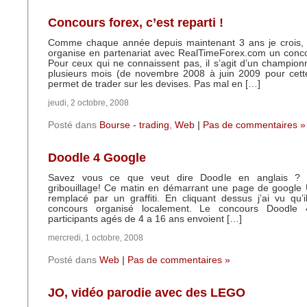
Concours forex, c’est reparti !
Comme chaque année depuis maintenant 3 ans je crois, le
organise en partenariat avec RealTimeForex.com un conco
Pour ceux qui ne connaissent pas, il s’agit d’un champion
plusieurs mois (de novembre 2008 à juin 2009 pour cette
permet de trader sur les devises. Pas mal en […]
jeudi, 2 octobre, 2008
Posté dans
Bourse - trading
,
Web
|
Pas de commentaires »
Doodle 4 Google
Savez vous ce que veut dire Doodle en anglais ? 
gribouillage! Ce matin en démarrant une page de google U
remplacé par un graffiti. En cliquant dessus j’ai vu qu’il
concours organisé localement. Le concours Doodle
participants agés de 4 a 16 ans envoient […]
mercredi, 1 octobre, 2008
Posté dans
Web
|
Pas de commentaires »
JO, vidéo parodie avec des LEGO