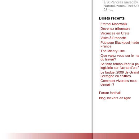
à St Pancras saved by
NarutoUzumaki199920
28 –...
Billets recents
Eternal Moonwalk
Devenez trilionnaire
Vacances en Crete
Visite à Francofrt
Pub pour Blackpool made
France
The Misery Line
Que valez vous sur le m
du travail?
Se faire rembourser la par
logicielle sur l’achat d’un
Le budget 2009 de Grand
Bretagne en chiffres
Comment viverons nous
demain ?
Forum football
Blog stickers en ligne