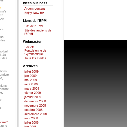
lus
Idées business
Argent-content
u m’a
Enjoy New Biz
e !
port
Liens de l'EPMI
Site de l’EPMI
ire
Site des anciens de
l’EPMI
lus
 les
Webmaster
Société
Pontoisienne de
ootball
Gymnastique
i. Je
et des
Tous les stades
Archives
tions
juillet 2009
Epmiste
juin 2009
re,
mai 2009
avril 2009
tions
mars 2009
Epmiste
re,
février 2009
janvier 2009
ce
décembre 2008
novembre 2008
e
octobre 2008
septembre 2008
août 2008
ncras"
juillet 2008
pagne
juin 2008