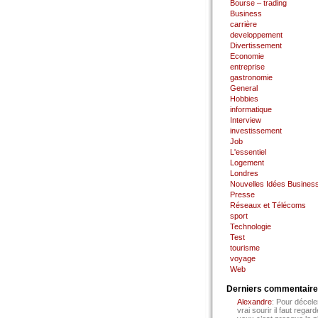
Bourse – trading
Business
carrière
developpement
Divertissement
Economie
entreprise
gastronomie
General
Hobbies
informatique
Interview
investissement
Job
L'essentiel
Logement
Londres
Nouvelles Idées Busines
Presse
Réseaux et Télécoms
sport
Technologie
Test
tourisme
voyage
Web
Derniers commentair
Alexandre
: Pour décele
vrai sourir il faut regard