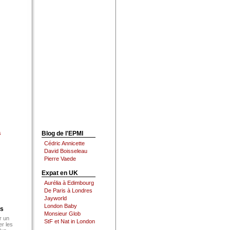
s
Blog de l'EPMI
Cédric Annicette
David Boisseleau
Pierre Vaede
Expat en UK
Aurélia à Edimbourg
De Paris à Londres
Jayworld
London Baby
es
Monsieur Glob
r un
StF et Nat in London
er les