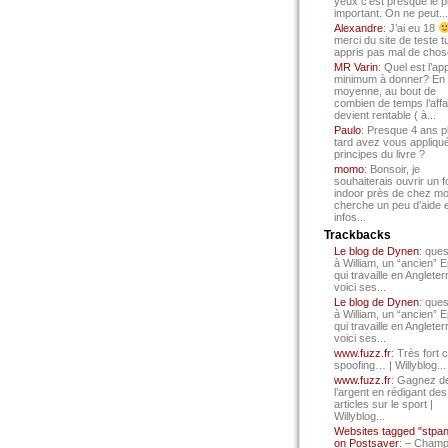
yeux c’est presque le p
important. On ne peut...
Alexandre
: J’ai eu 18
merci du site de teste t
appris pas mal de chos
MR Varin
: Quel est l’ap
minimum à donner? En
moyenne, au bout de
combien de temps l’affa
devient rentable ( à...
Paulo
: Presque 4 ans p
tard avez vous appliqué
principes du livre ?
momo
: Bonsoir, je
souhaiterais ouvrir un f
indoor près de chez mo
cherche un peu d’aide 
infos...
Trackbacks
Le blog de Dynen
: ques
à William, un “ancien” 
qui travaille en Angleter
voici ses...
Le blog de Dynen
: ques
à William, un “ancien” 
qui travaille en Angleter
voici ses...
www.fuzz.fr
: Très fort 
spoofing… | Willyblog...
www.fuzz.fr
: Gagnez d
l’argent en rédigant des
articles sur le sport |
Willyblog...
Websites tagged "stpa
on Postsaver
: – Cham