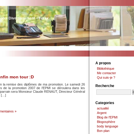
Job – Divertissement – Forex
A propos
Bibliothèque
Me contacter
fin mon tour :D
Qui suis-je ?
fin la remise des diplômes de ma promotion. Le samedi 26
Recherche
mes de la promotion 2007 de l’EPMI se déroulera dans les
re parrain sera Monsieur Claude RENAUT, Directeur Général
e […]
Categories
actualité
mentaires »
Argent
Blog de l'EPMI
Blogosphère
body language
Bon plan