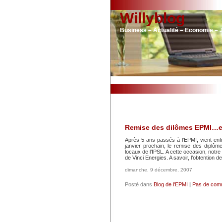
Willyblog
Business – Actualité – Economie – 
Remise des dilômes EPMI…en
Après 5 ans passés à l’EPMI, vient en
janvier prochain, le remise des diplô
locaux de l’IPSL. A cette occasion, not
de Vinci Energies. A savoir, l’obtention d
dimanche, 9 décembre, 2007
Posté dans
Blog de l'EPMI
|
Pas de com