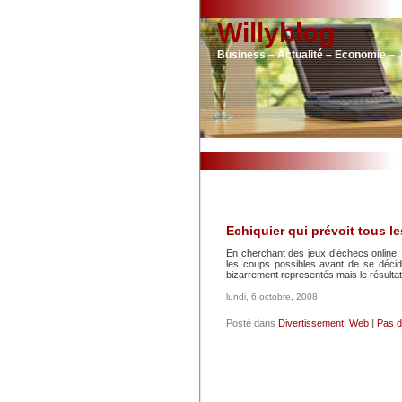
Willyblog
Business – Actualité – Economie – 
Echiquier qui prévoit tous l
En cherchant des jeux d’échecs online, 
les coups possibles avant de se décide
bizarrement representés mais le résulta
lundi, 6 octobre, 2008
Posté dans
Divertissement
,
Web
|
Pas d