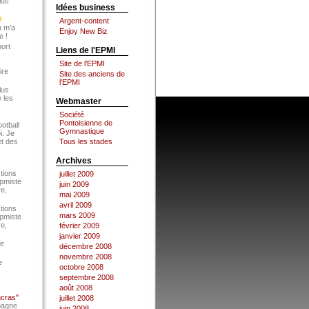
lus
Idées business
Argent-content
u m’a
Enjoy New Biz
e !
port
Liens de l'EPMI
Site de l’EPMI
ire
Site des anciens de
l’EPMI
lus
 les
Webmaster
Société
Pontoisienne de
ootball
Gymnastique
i. Je
et des
Tous les stades
Archives
tions
juillet 2009
Epmiste
juin 2009
re,
mai 2009
avril 2009
tions
mars 2009
Epmiste
re,
février 2009
janvier 2009
ce
décembre 2008
novembre 2008
e
octobre 2008
septembre 2008
août 2008
ncras"
juillet 2008
pagne
juin 2008