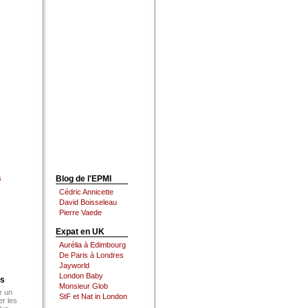
s
Blog de l'EPMI
Cédric Annicette
David Boisseleau
Pierre Vaede
Expat en UK
Aurélia à Edimbourg
De Paris à Londres
Jayworld
London Baby
es
Monsieur Glob
r un
StF et Nat in London
er les