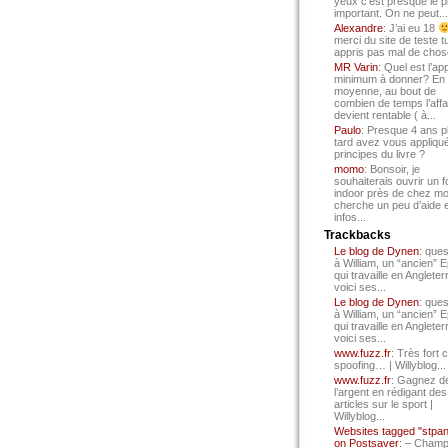
yeux c’est presque le p
important. On ne peut...
Alexandre
: J’ai eu 18
merci du site de teste t
appris pas mal de chos
MR Varin
: Quel est l’ap
minimum à donner? En
moyenne, au bout de
combien de temps l’affa
devient rentable ( à...
Paulo
: Presque 4 ans p
tard avez vous appliqué
principes du livre ?
momo
: Bonsoir, je
souhaiterais ouvrir un f
indoor près de chez mo
cherche un peu d’aide 
infos...
Trackbacks
Le blog de Dynen
: ques
à William, un “ancien” 
qui travaille en Angleter
voici ses...
Le blog de Dynen
: ques
à William, un “ancien” 
qui travaille en Angleter
voici ses...
www.fuzz.fr
: Très fort 
spoofing… | Willyblog...
www.fuzz.fr
: Gagnez d
l’argent en rédigant des
articles sur le sport |
Willyblog...
Websites tagged "stpa
on Postsaver
: – Cham