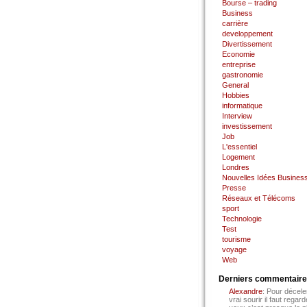
Bourse – trading
Business
carrière
developpement
Divertissement
Economie
entreprise
gastronomie
General
Hobbies
informatique
Interview
investissement
Job
L'essentiel
Logement
Londres
Nouvelles Idées Busines
Presse
Réseaux et Télécoms
sport
Technologie
Test
tourisme
voyage
Web
Derniers commentair
Alexandre
: Pour décele
vrai sourir il faut regard