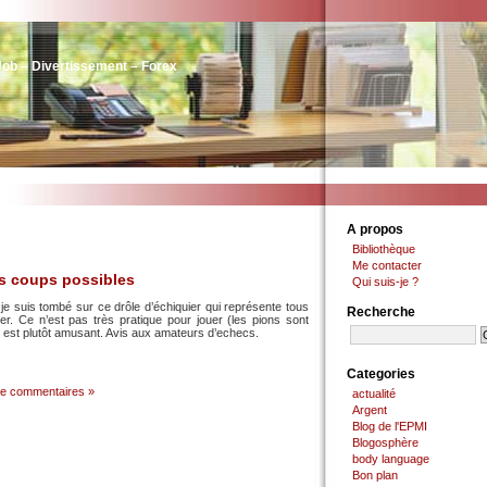
Job – Divertissement – Forex
A propos
Bibliothèque
Me contacter
es coups possibles
Qui suis-je ?
je suis tombé sur ce drôle d’échiquier qui représente tous
Recherche
r. Ce n’est pas très pratique pour jouer (les pions sont
t est plutôt amusant. Avis aux amateurs d’echecs.
Categories
e commentaires »
actualité
Argent
Blog de l'EPMI
Blogosphère
body language
Bon plan