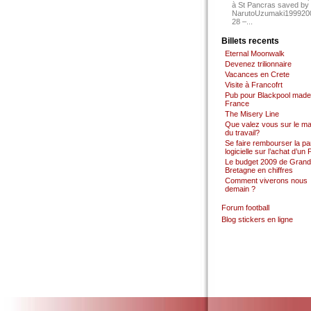
à St Pancras saved by
NarutoUzumaki199920
28 –...
Billets recents
Eternal Moonwalk
Devenez trilionnaire
Vacances en Crete
Visite à Francofrt
Pub pour Blackpool made
France
The Misery Line
Que valez vous sur le m
du travail?
Se faire rembourser la par
logicielle sur l’achat d’un
Le budget 2009 de Grand
Bretagne en chiffres
Comment viverons nous
demain ?
Forum football
Blog stickers en ligne