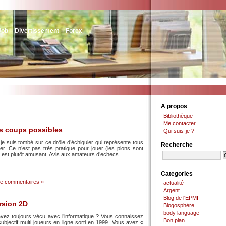
Job – Divertissement – Forex
A propos
Bibliothèque
Me contacter
es coups possibles
Qui suis-je ?
je suis tombé sur ce drôle d’échiquier qui représente tous
Recherche
r. Ce n’est pas très pratique pour jouer (les pions sont
t est plutôt amusant. Avis aux amateurs d’echecs.
Categories
e commentaires »
actualité
Argent
Blog de l'EPMI
rsion 2D
Blogosphère
body language
vez toujours vécu avec l’informatique ? Vous connaissez
Bon plan
subjectif multi joueurs en ligne sorti en 1999. Vous avez «