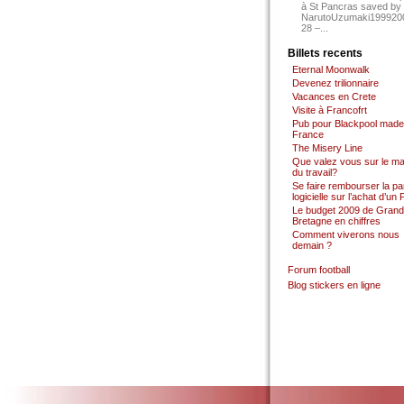
à St Pancras saved by
NarutoUzumaki199920
28 –...
Billets recents
Eternal Moonwalk
Devenez trilionnaire
Vacances en Crete
Visite à Francofrt
Pub pour Blackpool made
France
The Misery Line
Que valez vous sur le m
du travail?
Se faire rembourser la par
logicielle sur l’achat d’un
Le budget 2009 de Grand
Bretagne en chiffres
Comment viverons nous
demain ?
Forum football
Blog stickers en ligne