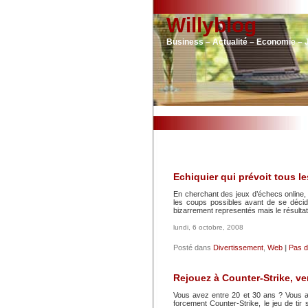
Willyblog
Business – Actualité – Economie – 
Echiquier qui prévoit tous l
En cherchant des jeux d’échecs online, 
les coups possibles avant de se décide
bizarrement representés mais le résulta
lundi, 6 octobre, 2008
Posté dans
Divertissement
,
Web
|
Pas d
Rejouez à Counter-Strike, ve
Vous avez entre 20 et 30 ans ? Vous a
forcement Counter-Strike, le jeu de tir 