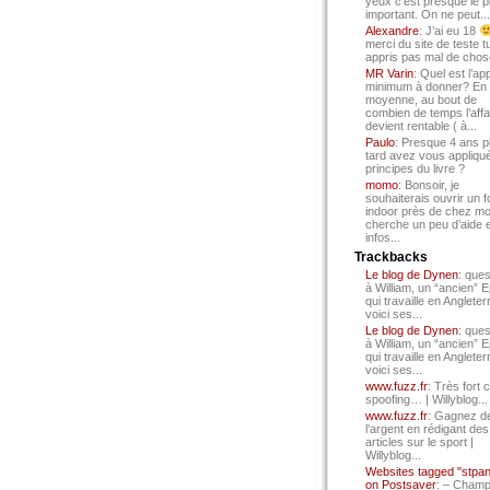
yeux c’est presque le p
important. On ne peut...
Alexandre
: J’ai eu 18
merci du site de teste t
appris pas mal de chos
MR Varin
: Quel est l’ap
minimum à donner? En
moyenne, au bout de
combien de temps l’affa
devient rentable ( à...
Paulo
: Presque 4 ans p
tard avez vous appliqué
principes du livre ?
momo
: Bonsoir, je
souhaiterais ouvrir un f
indoor près de chez mo
cherche un peu d’aide 
infos...
Trackbacks
Le blog de Dynen
: ques
à William, un “ancien” 
qui travaille en Angleter
voici ses...
Le blog de Dynen
: ques
à William, un “ancien” 
qui travaille en Angleter
voici ses...
www.fuzz.fr
: Très fort 
spoofing… | Willyblog...
www.fuzz.fr
: Gagnez d
l’argent en rédigant des
articles sur le sport |
Willyblog...
Websites tagged "stpa
on Postsaver
: – Cham