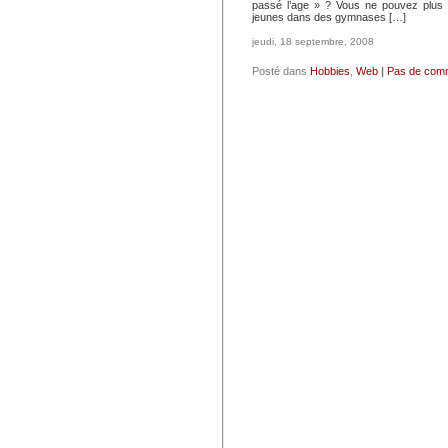
passé l’age » ? Vous ne pouvez plus 
jeunes dans des gymnases […]
jeudi, 18 septembre, 2008
Posté dans
Hobbies
,
Web
|
Pas de comm