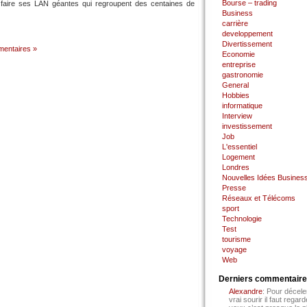
Bourse – trading
faire ses LAN géantes qui regroupent des centaines de
Business
carrière
developpement
Divertissement
entaires »
Economie
entreprise
gastronomie
General
Hobbies
informatique
Interview
investissement
Job
L'essentiel
Logement
Londres
Nouvelles Idées Busines
Presse
Réseaux et Télécoms
sport
Technologie
Test
tourisme
voyage
Web
Derniers commentair
Alexandre
: Pour décele
vrai sourir il faut regard