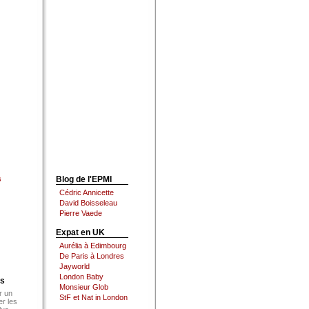
s
Blog de l'EPMI
Cédric Annicette
David Boisseleau
Pierre Vaede
Expat en UK
Aurélia à Edimbourg
De Paris à Londres
Jayworld
London Baby
es
Monsieur Glob
r un
StF et Nat in London
er les