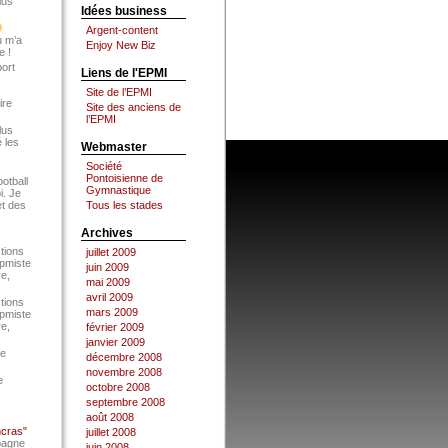
lus
Idées business
Argent-content
u m’a
Enjoy New Biz
e !
port
Liens de l'EPMI
Site de l’EPMI
ire
Site des anciens de
l’EPMI
lus
 les
Webmaster
Société
Pontoisienne de
ootball
Gymnastique
i. Je
et des
Tous les stades
Archives
tions
juillet 2009
Epmiste
juin 2009
re,
mai 2009
avril 2009
tions
mars 2009
Epmiste
re,
février 2009
janvier 2009
ce
décembre 2008
novembre 2008
e
octobre 2008
septembre 2008
août 2008
ncras"
juillet 2008
pagne
juin 2008