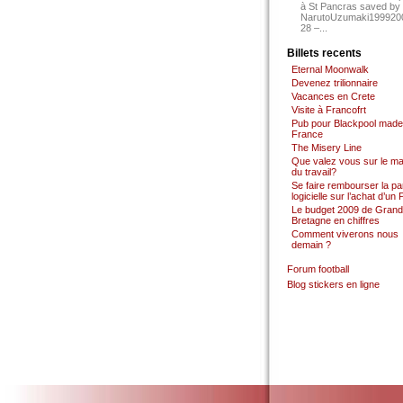
à St Pancras saved by
NarutoUzumaki199920
28 –...
Billets recents
Eternal Moonwalk
Devenez trilionnaire
Vacances en Crete
Visite à Francofrt
Pub pour Blackpool made
France
The Misery Line
Que valez vous sur le m
du travail?
Se faire rembourser la par
logicielle sur l’achat d’un
Le budget 2009 de Grand
Bretagne en chiffres
Comment viverons nous
demain ?
Forum football
Blog stickers en ligne