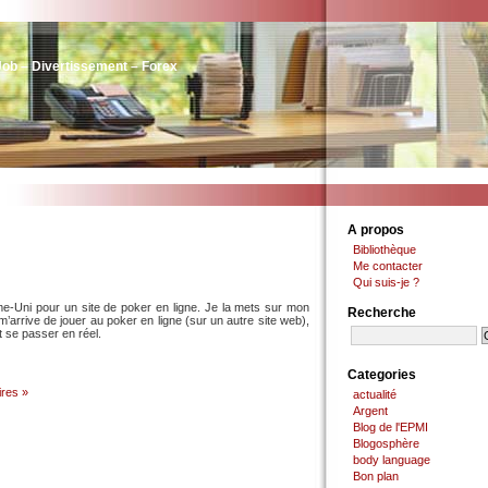
Job – Divertissement – Forex
A propos
Bibliothèque
Me contacter
Qui suis-je ?
me-Uni pour un site de poker en ligne. Je la mets sur mon
Recherche
m’arrive de jouer au poker en ligne (sur un autre site web),
ut se passer en réel.
Categories
res »
actualité
Argent
Blog de l'EPMI
Blogosphère
body language
Bon plan