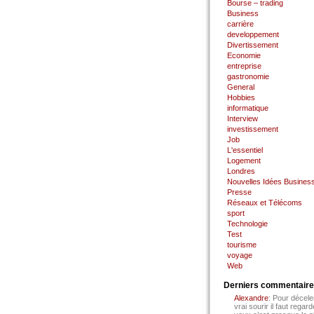
Bourse – trading
Business
carrière
developpement
Divertissement
Economie
entreprise
gastronomie
General
Hobbies
informatique
Interview
investissement
Job
L'essentiel
Logement
Londres
Nouvelles Idées Busines
Presse
Réseaux et Télécoms
sport
Technologie
Test
tourisme
voyage
Web
Derniers commentair
Alexandre
: Pour décele
vrai sourir il faut regard