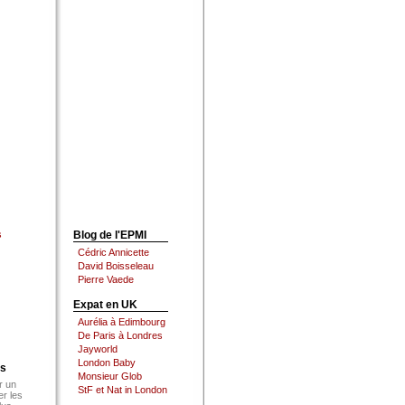
s
Blog de l'EPMI
Cédric Annicette
David Boisseleau
Pierre Vaede
Expat en UK
Aurélia à Edimbourg
De Paris à Londres
Jayworld
London Baby
es
Monsieur Glob
r un
StF et Nat in London
er les