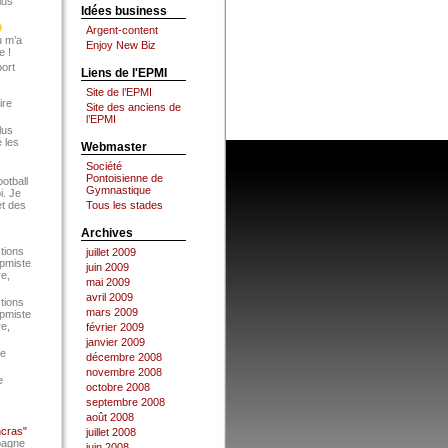
lus
Idées business
Argent-content
u m’a
Enjoy New Biz
e !
port
Liens de l'EPMI
Site de l’EPMI
ire
Site des anciens de
l’EPMI
lus
 les
Webmaster
Société
Pontoisienne de
ootball
Gymnastique
i. Je
et des
Tous les stades
Archives
tions
juillet 2009
Epmiste
juin 2009
re,
mai 2009
avril 2009
tions
mars 2009
Epmiste
re,
février 2009
janvier 2009
ce
décembre 2008
novembre 2008
e
octobre 2008
septembre 2008
août 2008
ncras"
juillet 2008
pagne
juin 2008